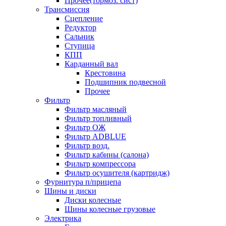
Прочее(тормоз. сист)
Трансмиссия
Сцепление
Редуктор
Сальник
Ступица
КПП
Карданный вал
Крестовина
Подшипник подвесной
Прочее
Фильтр
Фильтр масляный
Фильтр топливный
Фильтр ОЖ
Фильтр ADBLUE
Фильтр возд.
Фильтр кабины (салона)
Фильтр компрессора
Фильтр осушителя (картридж)
Фурнитура п/прицепа
Шины и диски
Диски колесные
Шины колесные грузовые
Электрика