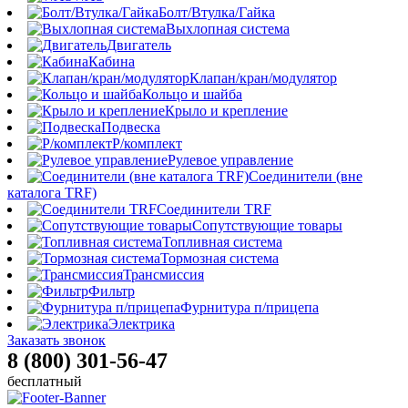
Болт/Втулка/Гайка
Выхлопная система
Двигатель
Кабина
Клапан/кран/модулятор
Кольцо и шайба
Крыло и крепление
Подвеска
Р/комплект
Рулевое управление
Соединители (вне
каталога TRF)
Соединители TRF
Сопутствующие товары
Топливная система
Тормозная система
Трансмиссия
Фильтр
Фурнитура п/прицепа
Электрика
Заказать звонок
8 (800) 301-56-47
бесплатный