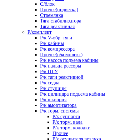
С/блок
Прочее(подвеска)
Стремянка
Тяга стабилизатора
Тяга реактивная
Р/комплект
Р/к V-обр. тяги
Р/к кабины
Р/к компрессора
Прочее(р/комплект)
Р/к насоса подъема кабины
Р/к пальца рессоры
Р/к ПГУ
Р/к тяги реактивной
Р/к седла
Р/к ступицы
Р/к цилиндра подъема кабины
Р/к шкворня
Р/к амортизатора
Р/к торм. системы
Р/к суппорта
Р/к торм. вала
Р/к торм. колодки
Прочее
Р/к осушителя воздуха