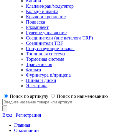
Кабина
Клапан/кран/модулятор
Кольцо и шайба
Крыло и крепление
Подвеска
Р/комплект
Рулевое управление
Соединители (вне каталога TRF)
Соединители TRF
Сопутствующие товары
Топливная система
Тормозная система
Трансмиссия
Фильтр
Фурнитура п/прицепа
Шины и диски
Электрика
Поиск по артикулу
Поиск по наименованию
Вход
|
Регистрация
Главная
О компании