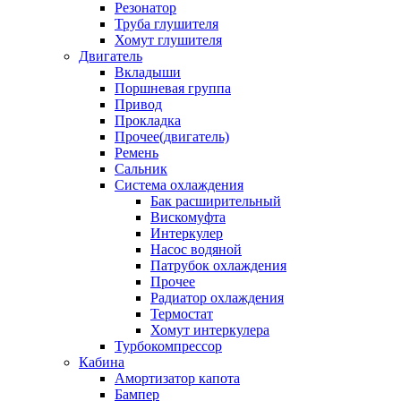
Резонатор
Труба глушителя
Хомут глушителя
Двигатель
Вкладыши
Поршневая группа
Привод
Прокладка
Прочее(двигатель)
Ремень
Сальник
Система охлаждения
Бак расширительный
Вискомуфта
Интеркулер
Насос водяной
Патрубок охлаждения
Прочее
Радиатор охлаждения
Термостат
Хомут интеркулера
Турбокомпрессор
Кабина
Амортизатор капота
Бампер