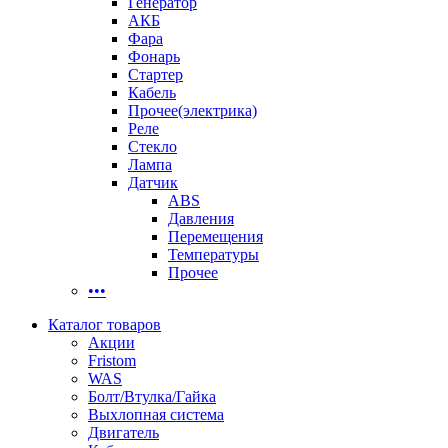
Генератор
АКБ
Фара
Фонарь
Стартер
Кабель
Прочее(электрика)
Реле
Стекло
Лампа
Датчик
ABS
Давления
Перемещения
Температуры
Прочее
•••
Каталог товаров
Акции
Fristom
WAS
Болт/Втулка/Гайка
Выхлопная система
Двигатель