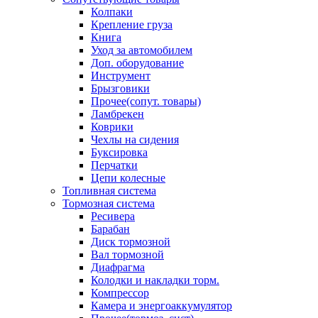
Колпаки
Крепление груза
Книга
Уход за автомобилем
Доп. оборудование
Инструмент
Брызговики
Прочее(сопут. товары)
Ламбрекен
Коврики
Чехлы на сидения
Буксировка
Перчатки
Цепи колесные
Топливная система
Тормозная система
Ресивера
Барабан
Диск тормозной
Вал тормозной
Диафрагма
Колодки и накладки торм.
Компрессор
Камера и энергоаккумулятор