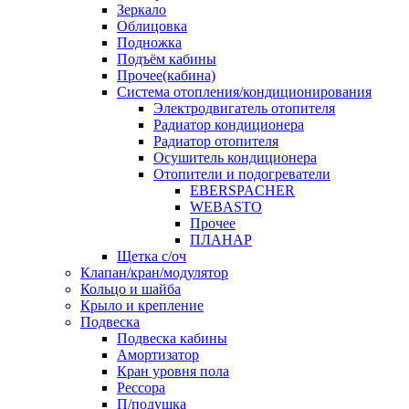
Зеркало
Облицовка
Подножка
Подъём кабины
Прочее(кабина)
Система отопления/кондиционирования
Электродвигатель отопителя
Радиатор кондиционера
Радиатор отопителя
Осушитель кондиционера
Отопители и подогреватели
EBERSPACHER
WEBASTO
Прочее
ПЛАНАР
Щетка с/оч
Клапан/кран/модулятор
Кольцо и шайба
Крыло и крепление
Подвеска
Подвеска кабины
Амортизатор
Кран уровня пола
Рессора
П/подушка