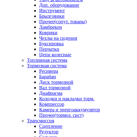
Доп. оборудование
Инструмент
Брызговики
Прочее(сопут. товары)
Ламбрекен
Коврики
Чехлы на сидения
Буксировка
Перчатки
Цепи колесные
Топливная система
Тормозная система
Ресивера
Барабан
Диск тормозной
Вал тормозной
Диафрагма
Колодки и накладки торм.
Компрессор
Камера и энергоаккумулятор
Прочее(тормоз. сист)
Трансмиссия
Сцепление
Редуктор