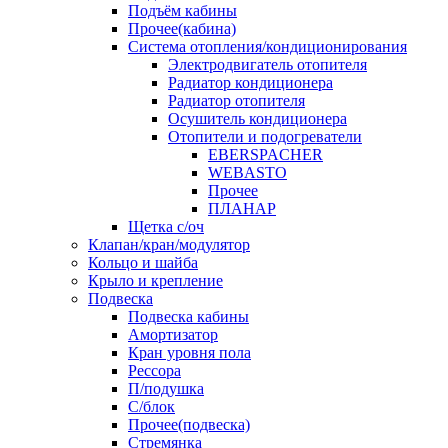
Подъём кабины
Прочее(кабина)
Система отопления/кондиционирования
Электродвигатель отопителя
Радиатор кондиционера
Радиатор отопителя
Осушитель кондиционера
Отопители и подогреватели
EBERSPACHER
WEBASTO
Прочее
ПЛАНАР
Щетка с/оч
Клапан/кран/модулятор
Кольцо и шайба
Крыло и крепление
Подвеска
Подвеска кабины
Амортизатор
Кран уровня пола
Рессора
П/подушка
С/блок
Прочее(подвеска)
Стремянка