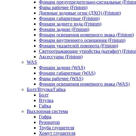
Фонари предупредительно-сигнальные (Fristo
Фары рабочие (Fristom)
Дневные ходовые огни (ДХО) (Fristom)
Фонари габаритные (Fristom)
Фонари заднего хода (Fristom)
Фонари задние (Fristom)
Фонари освещения номерного знака (Fristom)
Фонари внутреннего освещения (Fristom)
Фонари указателей поворота (Fristom)
Светоотражающие утройства (катафот) (Fristo
Аксессуары (Fristom)
WAS
Фонари задние (WAS)
Фонари габаритные (WAS)
Фары рабочие (WAS)
Фонари освещения номерного знака (WAS)
Болт/Втулка/Гайка
Болт
Втулка
Гайка
Выхлопная система
Гофра
Резонатор
Труба глушителя
Хомут глушителя