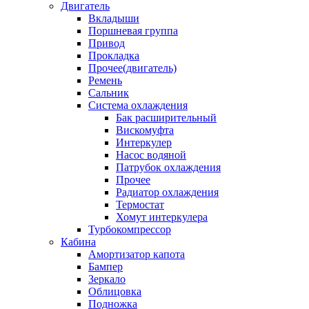
Двигатель
Вкладыши
Поршневая группа
Привод
Прокладка
Прочее(двигатель)
Ремень
Сальник
Система охлаждения
Бак расширительный
Вискомуфта
Интеркулер
Насос водяной
Патрубок охлаждения
Прочее
Радиатор охлаждения
Термостат
Хомут интеркулера
Турбокомпрессор
Кабина
Амортизатор капота
Бампер
Зеркало
Облицовка
Подножка