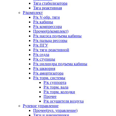
Тяга стабилизатора
Тяга реактивная
Р/комплект
Р/к V-обр. тяги
Р/к кабины
Р/к компрессора
Прочее(р/комплект)
Р/к насоса подъема кабины
Р/к пальца рессоры
Р/к ПГУ
Р/к тяги реактивной
Р/к седла
Р/к ступицы
Р/к цилиндра подъема кабины
Р/к шкворня
Р/к амортизатора
Р/к торм. системы
Р/к суппорта
Р/к торм. вала
Р/к торм. колодки
Прочее
Р/к осушителя воздуха
Рулевое управление
Прочее(рул. управление)
Тяги и наконечники