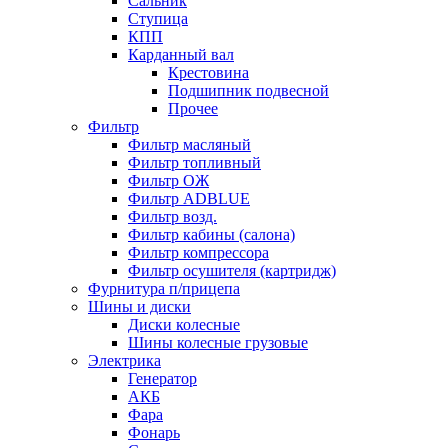
Сальник
Ступица
КПП
Карданный вал
Крестовина
Подшипник подвесной
Прочее
Фильтр
Фильтр масляный
Фильтр топливный
Фильтр ОЖ
Фильтр ADBLUE
Фильтр возд.
Фильтр кабины (салона)
Фильтр компрессора
Фильтр осушителя (картридж)
Фурнитура п/прицепа
Шины и диски
Диски колесные
Шины колесные грузовые
Электрика
Генератор
АКБ
Фара
Фонарь