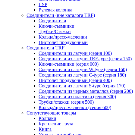
ГУР
Рулевая колонка
Соединители (вне каталога TRF)
Соединители
Ключи-cъемники
Трубки/Стяжки
Кольца/пресс-масленки
Пистолет продувочный
Соединители TRF
Соединители из латуни (серия 100)
Соединители из латуни TRF-type (серия 150)
Ключи-съемники (серия 000)
Соединители из латуни W-type (серия 160)
Соединители из латуни С-type (серия 180)
Пистолет продувочный (серия 400)
Соединители из латуни S-type (серия 170)
Соединители из черных металлов (серия 200)
Соединители из пластика (серия 300)
Трубки/стяжки (серия 500)
Кольца/пресс-масленки (серия 600)
Сопутствующие товары
Колпаки
Крепление груза
Книга
Уход за автомобилем