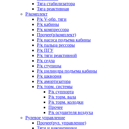
Тяга стабилизатора
Тяга реактивная
Р/комплект
Р/к V-обр. тяги
Р/к кабины
Р/к компрессора
Прочее(р/комплект)
Р/к насоса подъема кабины
Р/к пальца рессоры
Р/к ПГУ
Р/к тяги реактивной
Р/к седла
Р/к ступицы
Р/к цилиндра подъема кабины
Р/к шкворня
Р/к амортизатора
Р/к торм. системы
Р/к суппорта
Р/к торм. вала
Р/к торм. колодки
Прочее
Р/к осушителя воздуха
Рулевое управление
Прочее(рул. управление)
Тяги и наконечники