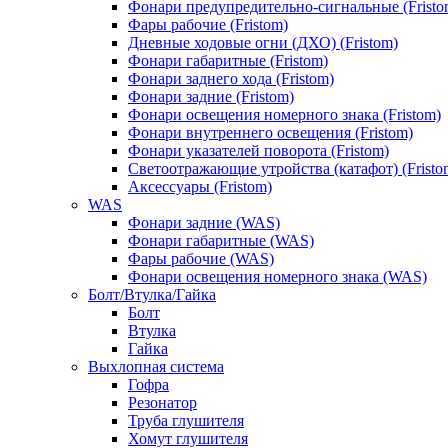
Фонари предупредительно-сигнальные (Fristo
Фары рабочие (Fristom)
Дневные ходовые огни (ДХО) (Fristom)
Фонари габаритные (Fristom)
Фонари заднего хода (Fristom)
Фонари задние (Fristom)
Фонари освещения номерного знака (Fristom)
Фонари внутреннего освещения (Fristom)
Фонари указателей поворота (Fristom)
Светоотражающие утройства (катафот) (Fristo
Аксессуары (Fristom)
WAS
Фонари задние (WAS)
Фонари габаритные (WAS)
Фары рабочие (WAS)
Фонари освещения номерного знака (WAS)
Болт/Втулка/Гайка
Болт
Втулка
Гайка
Выхлопная система
Гофра
Резонатор
Труба глушителя
Хомут глушителя