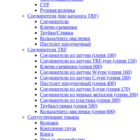
ГУР
Рулевая колонка
Соединители (вне каталога TRF)
Соединители
Ключи-cъемники
Трубки/Стяжки
Кольца/пресс-масленки
Пистолет продувочный
Соединители TRF
Соединители из латуни (серия 100)
Соединители из латуни TRF-type (серия 150)
Ключи-съемники (серия 000)
Соединители из латуни W-type (серия 160)
Соединители из латуни С-type (серия 180)
Пистолет продувочный (серия 400)
Соединители из латуни S-type (серия 170)
Соединители из черных металлов (серия 200)
Соединители из пластика (серия 300)
Трубки/стяжки (серия 500)
Кольца/пресс-масленки (серия 600)
Сопутствующие товары
Колпаки
Крепление груза
Книга
Уход за автомобилем