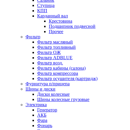
Сальник
Ступица
КПП
Карданный вал
Крестовина
Подшипник подвесной
Прочее
Фильтр
Фильтр масляный
Фильтр топливный
Фильтр ОЖ
Фильтр ADBLUE
Фильтр возд.
Фильтр кабины (салона)
Фильтр компрессора
Фильтр осушителя (картридж)
Фурнитура п/прицепа
Шины и диски
Диски колесные
Шины колесные грузовые
Электрика
Генератор
АКБ
Фара
Фонарь