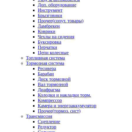
Доп. оборудование
Инструмент
Брызговики
Прочее(сопут. товары)
Ламбрекен
Коврики
Чехлы на сидения
Буксировка
Перчатки
Цепи колесные
Топливная система
Тормозная система
Ресивера
Барабан
Диск тормозной
Вал тормозной
Диафрагма
Колодки и накладки торм.
Компрессор
Камера и энергоаккумулятор
Прочее(тормоз. сист)
Трансмиссия
Сцепление
Редуктор