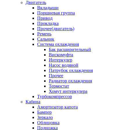
Двигатель
Вкладыши
Поршневая группа
Привод
Прокладка
Прочее(двигатель)
Ремень
Сальник
Система охлаждения
Бак расширительный
Вискомуфта
Интеркулер
Насос водяной
Патрубок охлаждения
Прочее
Радиатор охлаждения
Термостат
Хомут интеркулера
Турбокомпрессор
Кабина
Амортизатор капота
Бампер
Зеркало
Облицовка
Подножка