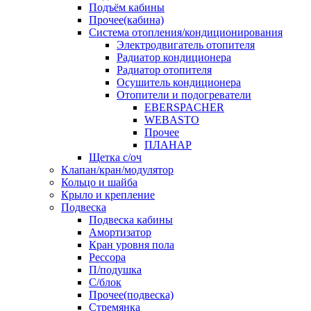
Подъём кабины
Прочее(кабина)
Система отопления/кондиционирования
Электродвигатель отопителя
Радиатор кондиционера
Радиатор отопителя
Осушитель кондиционера
Отопители и подогреватели
EBERSPACHER
WEBASTO
Прочее
ПЛАНАР
Щетка с/оч
Клапан/кран/модулятор
Кольцо и шайба
Крыло и крепление
Подвеска
Подвеска кабины
Амортизатор
Кран уровня пола
Рессора
П/подушка
С/блок
Прочее(подвеска)
Стремянка