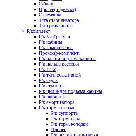
С/блок
Прочее(подвеска)
Стремянка
Тяга стабилизатора
Тяга реактивная
Р/комплект
Р/к V-обр. тяги
Р/к кабины
Р/к компрессора
Прочее(р/комплект)
Р/к насоса подъема кабины
Р/к пальца рессоры
Р/к ПГУ
Р/к тяги реактивной
Р/к седла
Р/к ступицы
Р/к цилиндра подъема кабины
Р/к шкворня
Р/к амортизатора
Р/к торм. системы
Р/к суппорта
Р/к торм. вала
Р/к торм. колодки
Прочее
Р/к осушителя воздуха