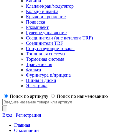
Кабина
Клапан/кран/модулятор
Кольцо и шайба
Крыло и крепление
Подвеска
Р/комплект
Рулевое управление
Соединители (вне каталога TRF)
Соединители TRF
Сопутствующие товары
Топливная система
Тормозная система
Трансмиссия
Фильтр
Фурнитура п/прицепа
Шины и диски
Электрика
Поиск по артикулу
Поиск по наименованию
Вход
|
Регистрация
Главная
О компании