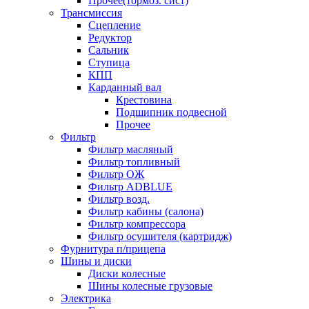
Прочее(тормоз. сист)
Трансмиссия
Сцепление
Редуктор
Сальник
Ступица
КПП
Карданный вал
Крестовина
Подшипник подвесной
Прочее
Фильтр
Фильтр масляный
Фильтр топливный
Фильтр ОЖ
Фильтр ADBLUE
Фильтр возд.
Фильтр кабины (салона)
Фильтр компрессора
Фильтр осушителя (картридж)
Фурнитура п/прицепа
Шины и диски
Диски колесные
Шины колесные грузовые
Электрика