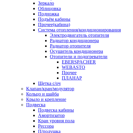
Зеркало
Облицовка
Подножка
Подъём кабины
Прочее(кабина)
Система отопления/кондиционирования
Электродвигатель отопителя
Радиатор кондиционера
Радиатор отопителя
Осушитель кондиционера
Отопители и подогреватели
EBERSPACHER
WEBASTO
Прочее
ПЛАНАР
Щетка с/оч
Клапан/кран/модулятор
Кольцо и шайба
Крыло и крепление
Подвеска
Подвеска кабины
Амортизатор
Кран уровня пола
Рессора
П/подушка