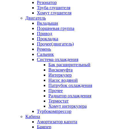
Резонатор
Труба глушителя
Хомут глушителя
Двигатель
Вкладыши
Поршневая группа
Привод
Прокладка
Прочее(двигатель)
Ремень
Сальник
Система охлаждения
Бак расширительный
Вискомуфта
Интеркулер
Насос водяной
Патрубок охлаждения
Прочее
Радиатор охлаждения
Термостат
Хомут интеркулера
Турбокомпрессор
Кабина
Амортизатор капота
Бампер