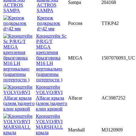
Sampa
204168
ACTROS
SAMPA
Крепеж
подкрылок
Россия
TTKP42
d=42 мм
Кронштейн Sc
P/R/G/T
MEGA
крепления
брызговика
MEGA
1507070093_UC
M16 LH
вертикально
(царапины
потертости )
Кронштейн
VOLVO/RVI
Alfacar крыла
Alfacar
AC3987252
(алюм.)заднего
клин кривой
Кронштейн
VOLVO/RVI
MARSHALL
Marshall
M3120909
крыла