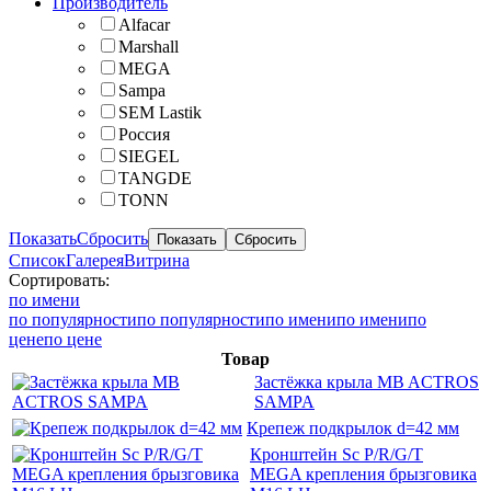
Производитель
Alfacar
Marshall
MEGA
Sampa
SEM Lastik
Россия
SIEGEL
TANGDE
TONN
Показать
Сбросить
Список
Галерея
Витрина
Сортировать:
по имени
по популярности
по популярности
по имени
по имени
по
цене
по цене
Товар
Застёжка крыла MB ACTROS
SAMPA
Крепеж подкрылок d=42 мм
Кронштейн Sc P/R/G/T
MEGA крепления брызговика