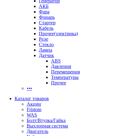
Генератор
АКБ
Фара
Фонарь
Стартер
Кабель
Прочее(электрика)
Реле
Стекло
Лампа
Датчик
ABS
Давления
Перемещения
Температуры
Прочее
•••
Каталог товаров
Акции
Fristom
WAS
Болт/Втулка/Гайка
Выхлопная система
Двигатель