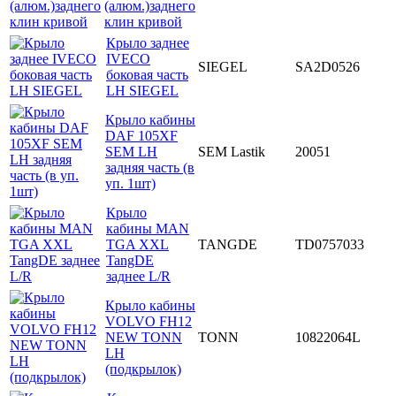
(алюм.)заднего
клин кривой
Крыло заднее
IVECO
SIEGEL
SA2D0526
боковая часть
LH SIEGEL
Крыло кабины
DAF 105XF
SEM LH
SEM Lastik
20051
задняя часть (в
уп. 1шт)
Крыло
кабины MAN
TGA XXL
TANGDE
TD0757033
TangDE
заднее L/R
Крыло кабины
VOLVO FH12
NEW TONN
TONN
10822064L
LH
(подкрылок)