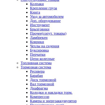
Колпаки
Крепление груза
Книга
Уход за автомобилем
Доп. оборудование
Инструмент
Брызговики
Прочее(сопут. товары)
Ламбрекен
Коврики
Чехлы на сидения
Буксировка
Перчатки
Цепи колесные
Топливная система
Тормозная система
Ресивера
Барабан
Диск тормозной
Вал тормозной
Диафрагма
Колодки и накладки торм.
Компрессор
Камера и энергоаккумулятор