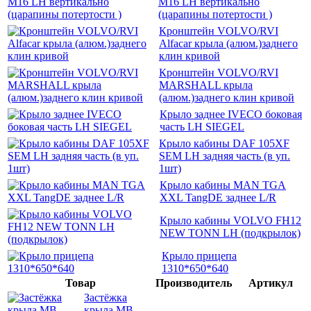
M16 LH вертикально
(царапины потертости )
Кронштейн VOLVO/RVI
Alfacar крыла (алюм.)заднего
клин кривой
Кронштейн VOLVO/RVI
MARSHALL крыла
(алюм.)заднего клин кривой
Крыло заднее IVECO боковая
часть LH SIEGEL
Крыло кабины DAF 105XF
SEM LH задняя часть (в уп.
1шт)
Крыло кабины MAN TGA
XXL TangDE заднее L/R
Крыло кабины VOLVO FH12
NEW TONN LH (подкрылок)
Крыло прицепа
1310*650*640
Товар
Производитель
Артикул
Застёжка
крыла MB