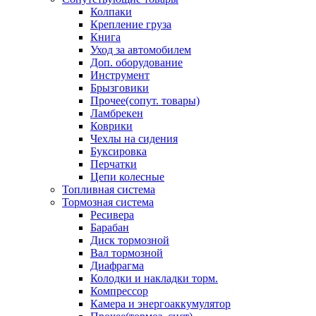
Колпаки
Крепление груза
Книга
Уход за автомобилем
Доп. оборудование
Инструмент
Брызговики
Прочее(сопут. товары)
Ламбрекен
Коврики
Чехлы на сидения
Буксировка
Перчатки
Цепи колесные
Топливная система
Тормозная система
Ресивера
Барабан
Диск тормозной
Вал тормозной
Диафрагма
Колодки и накладки торм.
Компрессор
Камера и энергоаккумулятор