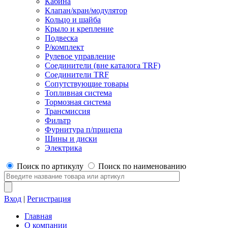
Кабина
Клапан/кран/модулятор
Кольцо и шайба
Крыло и крепление
Подвеска
Р/комплект
Рулевое управление
Соединители (вне каталога TRF)
Соединители TRF
Сопутствующие товары
Топливная система
Тормозная система
Трансмиссия
Фильтр
Фурнитура п/прицепа
Шины и диски
Электрика
Поиск по артикулу
Поиск по наименованию
Вход
|
Регистрация
Главная
О компании