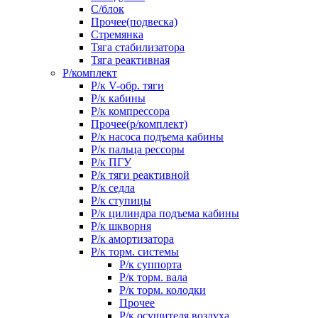
С/блок
Прочее(подвеска)
Стремянка
Тяга стабилизатора
Тяга реактивная
Р/комплект
Р/к V-обр. тяги
Р/к кабины
Р/к компрессора
Прочее(р/комплект)
Р/к насоса подъема кабины
Р/к пальца рессоры
Р/к ПГУ
Р/к тяги реактивной
Р/к седла
Р/к ступицы
Р/к цилиндра подъема кабины
Р/к шкворня
Р/к амортизатора
Р/к торм. системы
Р/к суппорта
Р/к торм. вала
Р/к торм. колодки
Прочее
Р/к осушителя воздуха