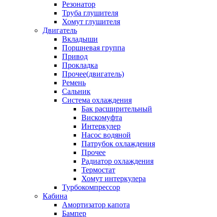
Резонатор
Труба глушителя
Хомут глушителя
Двигатель
Вкладыши
Поршневая группа
Привод
Прокладка
Прочее(двигатель)
Ремень
Сальник
Система охлаждения
Бак расширительный
Вискомуфта
Интеркулер
Насос водяной
Патрубок охлаждения
Прочее
Радиатор охлаждения
Термостат
Хомут интеркулера
Турбокомпрессор
Кабина
Амортизатор капота
Бампер