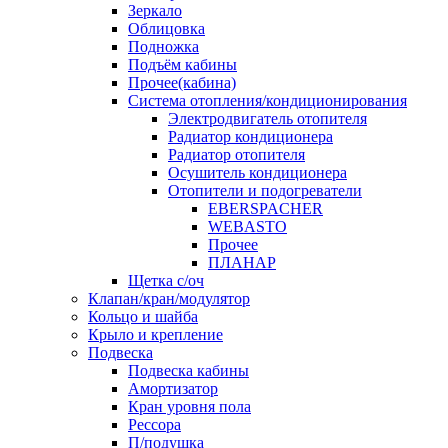
Зеркало
Облицовка
Подножка
Подъём кабины
Прочее(кабина)
Система отопления/кондиционирования
Электродвигатель отопителя
Радиатор кондиционера
Радиатор отопителя
Осушитель кондиционера
Отопители и подогреватели
EBERSPACHER
WEBASTO
Прочее
ПЛАНАР
Щетка с/оч
Клапан/кран/модулятор
Кольцо и шайба
Крыло и крепление
Подвеска
Подвеска кабины
Амортизатор
Кран уровня пола
Рессора
П/подушка