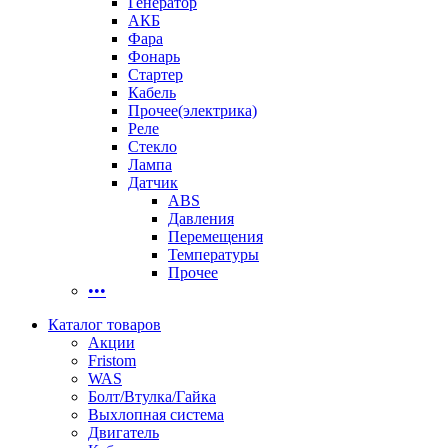
Генератор
АКБ
Фара
Фонарь
Стартер
Кабель
Прочее(электрика)
Реле
Стекло
Лампа
Датчик
ABS
Давления
Перемещения
Температуры
Прочее
•••
Каталог товаров
Акции
Fristom
WAS
Болт/Втулка/Гайка
Выхлопная система
Двигатель