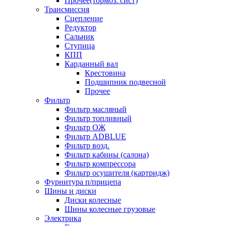
Прочее(тормоз. сист)
Трансмиссия
Сцепление
Редуктор
Сальник
Ступица
КПП
Карданный вал
Крестовина
Подшипник подвесной
Прочее
Фильтр
Фильтр масляный
Фильтр топливный
Фильтр ОЖ
Фильтр ADBLUE
Фильтр возд.
Фильтр кабины (салона)
Фильтр компрессора
Фильтр осушителя (картридж)
Фурнитура п/прицепа
Шины и диски
Диски колесные
Шины колесные грузовые
Электрика