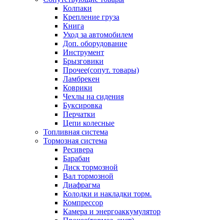
Колпаки
Крепление груза
Книга
Уход за автомобилем
Доп. оборудование
Инструмент
Брызговики
Прочее(сопут. товары)
Ламбрекен
Коврики
Чехлы на сидения
Буксировка
Перчатки
Цепи колесные
Топливная система
Тормозная система
Ресивера
Барабан
Диск тормозной
Вал тормозной
Диафрагма
Колодки и накладки торм.
Компрессор
Камера и энергоаккумулятор