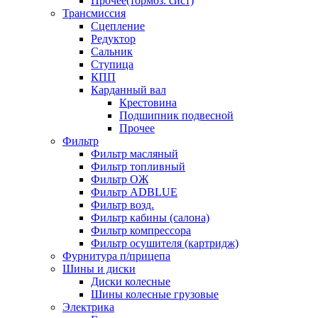
Прочее(тормоз. сист)
Трансмиссия
Сцепление
Редуктор
Сальник
Ступица
КПП
Карданный вал
Крестовина
Подшипник подвесной
Прочее
Фильтр
Фильтр масляный
Фильтр топливный
Фильтр ОЖ
Фильтр ADBLUE
Фильтр возд.
Фильтр кабины (салона)
Фильтр компрессора
Фильтр осушителя (картридж)
Фурнитура п/прицепа
Шины и диски
Диски колесные
Шины колесные грузовые
Электрика