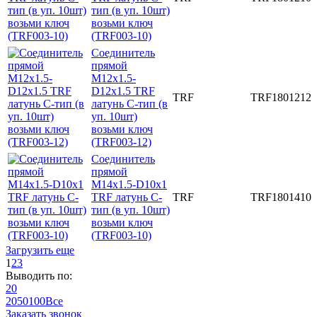
тип (в уп. 10шт)
возьми ключ
(TRF003-10)
Соединитель
прямой
M12x1.5-
D12x1.5 TRF
TRF
TRF1801212
латунь C-тип (в
уп. 10шт)
возьми ключ
(TRF003-12)
Соединитель
прямой
M14x1.5-D10x1
TRF латунь C-
TRF
TRF1801410
тип (в уп. 10шт)
возьми ключ
(TRF003-10)
Загрузить еще
1
2
3
Выводить по:
20
20
50
100
Все
Заказать звонок