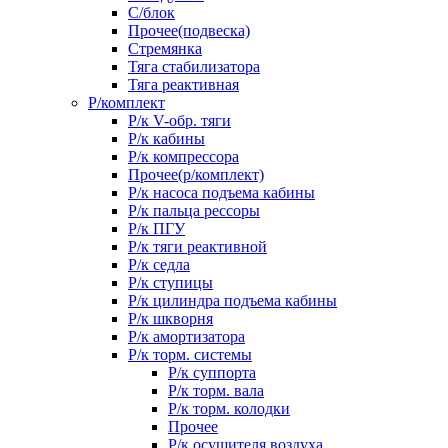
С/блок
Прочее(подвеска)
Стремянка
Тяга стабилизатора
Тяга реактивная
Р/комплект
Р/к V-обр. тяги
Р/к кабины
Р/к компрессора
Прочее(р/комплект)
Р/к насоса подъема кабины
Р/к пальца рессоры
Р/к ПГУ
Р/к тяги реактивной
Р/к седла
Р/к ступицы
Р/к цилиндра подъема кабины
Р/к шкворня
Р/к амортизатора
Р/к торм. системы
Р/к суппорта
Р/к торм. вала
Р/к торм. колодки
Прочее
Р/к осушителя воздуха