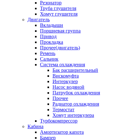
Резонатор
Труба глушителя
Хомут глушителя
Двигатель
Вкладыши
Поршневая группа
Привод
Прокладка
Прочее(двигатель)
Ремень
Сальник
Система охлаждения
Бак расширительный
Вискомуфта
Интеркулер
Насос водяной
Патрубок охлаждения
Прочее
Радиатор охлаждения
Термостат
Хомут интеркулера
Турбокомпрессор
Кабина
Амортизатор капота
Бампер