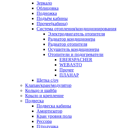
Зеркало
Облицовка
Подножка
Подъём кабины
Прочее(кабина)
Система отопления/кондиционирования
Электродвигатель отопителя
Радиатор кондиционера
Радиатор отопителя
Осушитель кондиционера
Отопители и подогреватели
EBERSPACHER
WEBASTO
Прочее
ПЛАНАР
Щетка с/оч
Клапан/кран/модулятор
Кольцо и шайба
Крыло и крепление
Подвеска
Подвеска кабины
Амортизатор
Кран уровня пола
Рессора
П/подушка