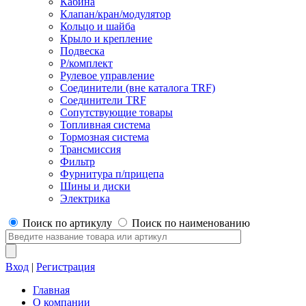
Кабина
Клапан/кран/модулятор
Кольцо и шайба
Крыло и крепление
Подвеска
Р/комплект
Рулевое управление
Соединители (вне каталога TRF)
Соединители TRF
Сопутствующие товары
Топливная система
Тормозная система
Трансмиссия
Фильтр
Фурнитура п/прицепа
Шины и диски
Электрика
Поиск по артикулу
Поиск по наименованию
Вход
|
Регистрация
Главная
О компании