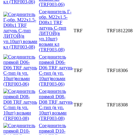
(TRF003-06)
Соединитель Г-
обр. M22x1.5-
D08x1 TRF
латунь C-тип
TRF
TRF1812208
ЛИТОЙ(в
уп.10шт)
возьми кл
(TRF003-08)
Соединитель
прямой D06-
D06 TRF латунь
TRF
TRF18306
C-тип (в уп.
10шт)возьми
(TRF003-06)
Соединитель
прямой D08-
D08 TRF латунь
TRF
TRF18308
C-тип (в уп.
10шт) возьми
(TRF003-08)
Соединитель
прямой D10-