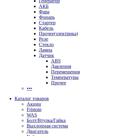
Генератор
АКБ
Фара
Фонарь
Стартер
Кабель
Прочее(электрика)
Реле
Стекло
Лампа
Датчик
ABS
Давления
Перемещения
Температуры
Прочее
•••
Каталог товаров
Акции
Fristom
WAS
Болт/Втулка/Гайка
Выхлопная система
Двигатель