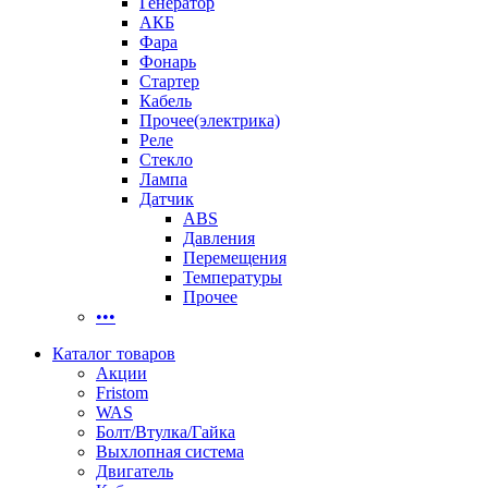
Генератор
АКБ
Фара
Фонарь
Стартер
Кабель
Прочее(электрика)
Реле
Стекло
Лампа
Датчик
ABS
Давления
Перемещения
Температуры
Прочее
•••
Каталог товаров
Акции
Fristom
WAS
Болт/Втулка/Гайка
Выхлопная система
Двигатель