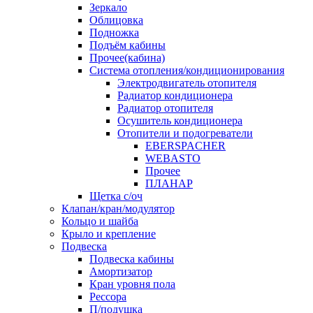
Зеркало
Облицовка
Подножка
Подъём кабины
Прочее(кабина)
Система отопления/кондиционирования
Электродвигатель отопителя
Радиатор кондиционера
Радиатор отопителя
Осушитель кондиционера
Отопители и подогреватели
EBERSPACHER
WEBASTO
Прочее
ПЛАНАР
Щетка с/оч
Клапан/кран/модулятор
Кольцо и шайба
Крыло и крепление
Подвеска
Подвеска кабины
Амортизатор
Кран уровня пола
Рессора
П/подушка