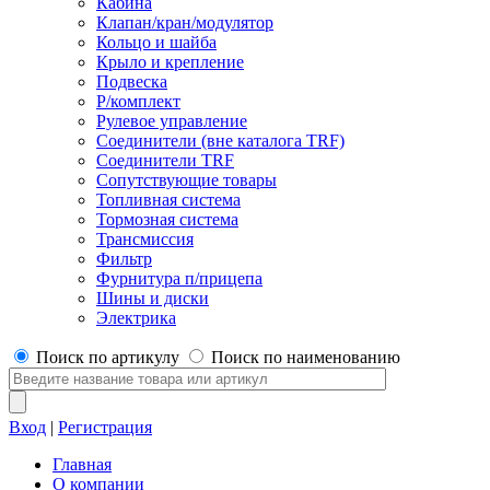
Кабина
Клапан/кран/модулятор
Кольцо и шайба
Крыло и крепление
Подвеска
Р/комплект
Рулевое управление
Соединители (вне каталога TRF)
Соединители TRF
Сопутствующие товары
Топливная система
Тормозная система
Трансмиссия
Фильтр
Фурнитура п/прицепа
Шины и диски
Электрика
Поиск по артикулу
Поиск по наименованию
Вход
|
Регистрация
Главная
О компании