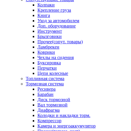
Колпаки
Крепление груза
Книга
Уход за автомобилем
Доп. оборудование
Инструмент
Брызговики
Прочее(сопут. товары)
Ламбрекен
Коврики
Чехлы на сидения
Буксировка
Перчатки
Цепи колесные
Топливная система
Тормозная система
Ресивера
Барабан
Диск тормозной
Вал тормозной
Диафрагма
Колодки и накладки торм.
Компрессор
Камера и энергоаккумулятор