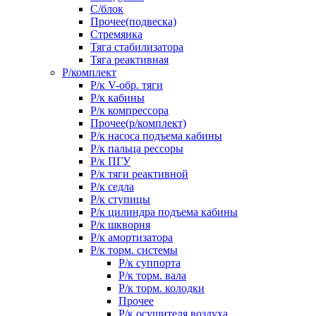
С/блок
Прочее(подвеска)
Стремянка
Тяга стабилизатора
Тяга реактивная
Р/комплект
Р/к V-обр. тяги
Р/к кабины
Р/к компрессора
Прочее(р/комплект)
Р/к насоса подъема кабины
Р/к пальца рессоры
Р/к ПГУ
Р/к тяги реактивной
Р/к седла
Р/к ступицы
Р/к цилиндра подъема кабины
Р/к шкворня
Р/к амортизатора
Р/к торм. системы
Р/к суппорта
Р/к торм. вала
Р/к торм. колодки
Прочее
Р/к осушителя воздуха