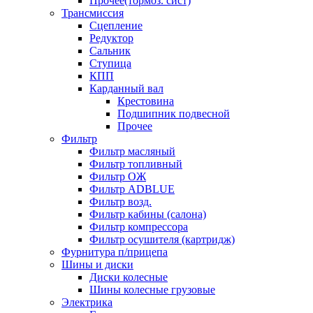
Прочее(тормоз. сист)
Трансмиссия
Сцепление
Редуктор
Сальник
Ступица
КПП
Карданный вал
Крестовина
Подшипник подвесной
Прочее
Фильтр
Фильтр масляный
Фильтр топливный
Фильтр ОЖ
Фильтр ADBLUE
Фильтр возд.
Фильтр кабины (салона)
Фильтр компрессора
Фильтр осушителя (картридж)
Фурнитура п/прицепа
Шины и диски
Диски колесные
Шины колесные грузовые
Электрика