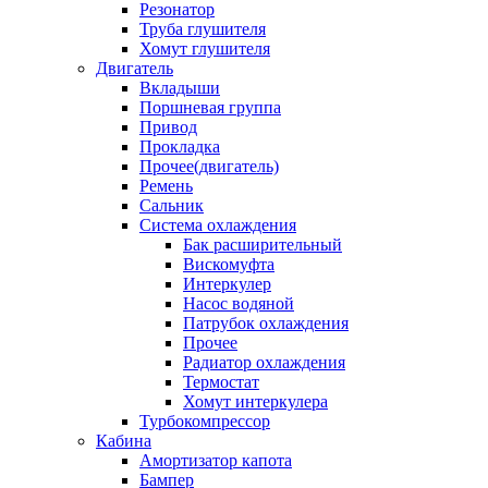
Резонатор
Труба глушителя
Хомут глушителя
Двигатель
Вкладыши
Поршневая группа
Привод
Прокладка
Прочее(двигатель)
Ремень
Сальник
Система охлаждения
Бак расширительный
Вискомуфта
Интеркулер
Насос водяной
Патрубок охлаждения
Прочее
Радиатор охлаждения
Термостат
Хомут интеркулера
Турбокомпрессор
Кабина
Амортизатор капота
Бампер