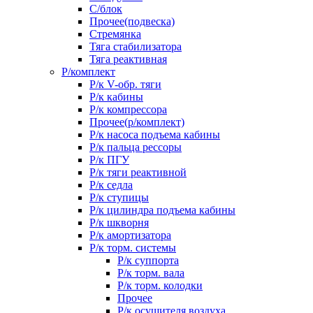
С/блок
Прочее(подвеска)
Стремянка
Тяга стабилизатора
Тяга реактивная
Р/комплект
Р/к V-обр. тяги
Р/к кабины
Р/к компрессора
Прочее(р/комплект)
Р/к насоса подъема кабины
Р/к пальца рессоры
Р/к ПГУ
Р/к тяги реактивной
Р/к седла
Р/к ступицы
Р/к цилиндра подъема кабины
Р/к шкворня
Р/к амортизатора
Р/к торм. системы
Р/к суппорта
Р/к торм. вала
Р/к торм. колодки
Прочее
Р/к осушителя воздуха