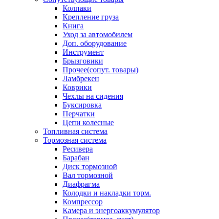
Колпаки
Крепление груза
Книга
Уход за автомобилем
Доп. оборудование
Инструмент
Брызговики
Прочее(сопут. товары)
Ламбрекен
Коврики
Чехлы на сидения
Буксировка
Перчатки
Цепи колесные
Топливная система
Тормозная система
Ресивера
Барабан
Диск тормозной
Вал тормозной
Диафрагма
Колодки и накладки торм.
Компрессор
Камера и энергоаккумулятор