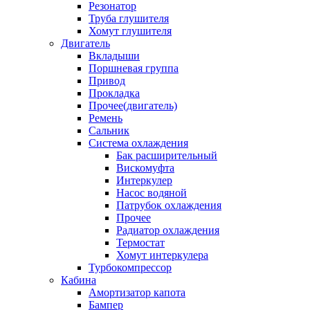
Резонатор
Труба глушителя
Хомут глушителя
Двигатель
Вкладыши
Поршневая группа
Привод
Прокладка
Прочее(двигатель)
Ремень
Сальник
Система охлаждения
Бак расширительный
Вискомуфта
Интеркулер
Насос водяной
Патрубок охлаждения
Прочее
Радиатор охлаждения
Термостат
Хомут интеркулера
Турбокомпрессор
Кабина
Амортизатор капота
Бампер