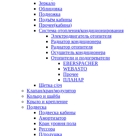
Зеркало
Облицовка
Подножка
Подъём кабины
Прочее(кабина)
Система отопления/кондиционирования
Электродвигатель отопителя
Радиатор кондиционера
Радиатор отопителя
Осушитель кондиционера
Отопители и подогреватели
EBERSPACHER
WEBASTO
Прочее
ПЛАНАР
Щетка с/оч
Клапан/кран/модулятор
Кольцо и шайба
Крыло и крепление
Подвеска
Подвеска кабины
Амортизатор
Кран уровня пола
Рессора
П/подушка