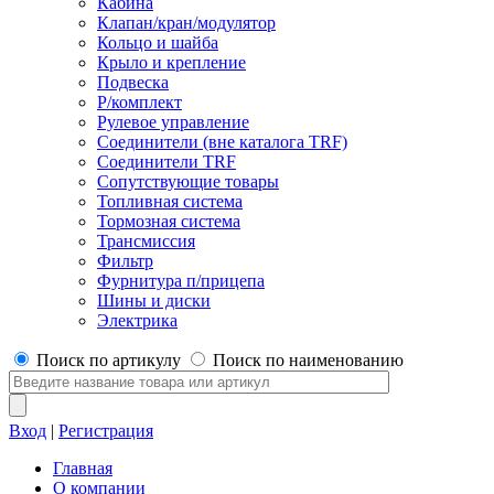
Кабина
Клапан/кран/модулятор
Кольцо и шайба
Крыло и крепление
Подвеска
Р/комплект
Рулевое управление
Соединители (вне каталога TRF)
Соединители TRF
Сопутствующие товары
Топливная система
Тормозная система
Трансмиссия
Фильтр
Фурнитура п/прицепа
Шины и диски
Электрика
Поиск по артикулу
Поиск по наименованию
Вход
|
Регистрация
Главная
О компании