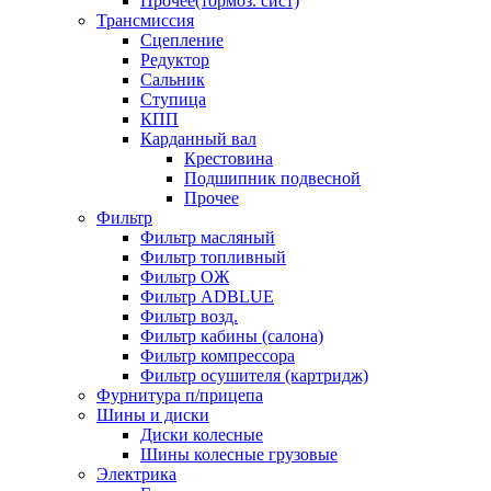
Прочее(тормоз. сист)
Трансмиссия
Сцепление
Редуктор
Сальник
Ступица
КПП
Карданный вал
Крестовина
Подшипник подвесной
Прочее
Фильтр
Фильтр масляный
Фильтр топливный
Фильтр ОЖ
Фильтр ADBLUE
Фильтр возд.
Фильтр кабины (салона)
Фильтр компрессора
Фильтр осушителя (картридж)
Фурнитура п/прицепа
Шины и диски
Диски колесные
Шины колесные грузовые
Электрика