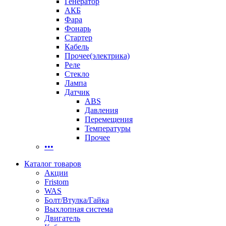
Генератор
АКБ
Фара
Фонарь
Стартер
Кабель
Прочее(электрика)
Реле
Стекло
Лампа
Датчик
ABS
Давления
Перемещения
Температуры
Прочее
•••
Каталог товаров
Акции
Fristom
WAS
Болт/Втулка/Гайка
Выхлопная система
Двигатель