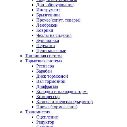
Доп. оборудование
Инструмент
Брызговики
Прочее(сопут. товары)
Ламбрекен
Коврики
Чехлы на сидения
Буксировка
Перчатки
Цепи колесные
Топливная система
Тормозная система
Ресивера
Барабан
Диск тормозной
Вал тормозной
Диафрагма
Колодки и накладки торм.
Компрессор
Камера и энергоаккумулятор
Прочее(тормоз. сист)
Трансмиссия
Сцепление
Редуктор