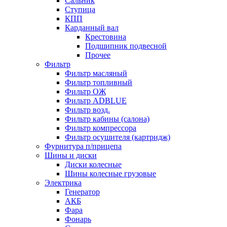
Сальник
Ступица
КПП
Карданный вал
Крестовина
Подшипник подвесной
Прочее
Фильтр
Фильтр масляный
Фильтр топливный
Фильтр ОЖ
Фильтр ADBLUE
Фильтр возд.
Фильтр кабины (салона)
Фильтр компрессора
Фильтр осушителя (картридж)
Фурнитура п/прицепа
Шины и диски
Диски колесные
Шины колесные грузовые
Электрика
Генератор
АКБ
Фара
Фонарь