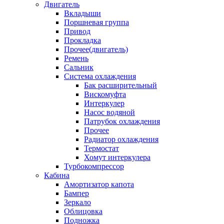
Двигатель
Вкладыши
Поршневая группа
Привод
Прокладка
Прочее(двигатель)
Ремень
Сальник
Система охлаждения
Бак расширительный
Вискомуфта
Интеркулер
Насос водяной
Патрубок охлаждения
Прочее
Радиатор охлаждения
Термостат
Хомут интеркулера
Турбокомпрессор
Кабина
Амортизатор капота
Бампер
Зеркало
Облицовка
Подножка