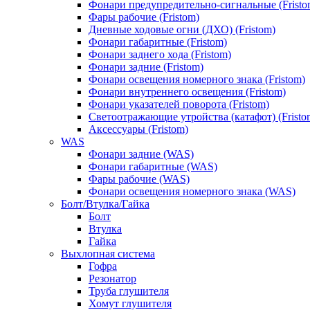
Фонари предупредительно-сигнальные (Fristo
Фары рабочие (Fristom)
Дневные ходовые огни (ДХО) (Fristom)
Фонари габаритные (Fristom)
Фонари заднего хода (Fristom)
Фонари задние (Fristom)
Фонари освещения номерного знака (Fristom)
Фонари внутреннего освещения (Fristom)
Фонари указателей поворота (Fristom)
Светоотражающие утройства (катафот) (Fristo
Аксессуары (Fristom)
WAS
Фонари задние (WAS)
Фонари габаритные (WAS)
Фары рабочие (WAS)
Фонари освещения номерного знака (WAS)
Болт/Втулка/Гайка
Болт
Втулка
Гайка
Выхлопная система
Гофра
Резонатор
Труба глушителя
Хомут глушителя