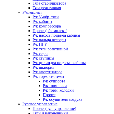
Тяга стабилизатора
Тяга реактивная
Р/комплект
Р/к V-обр. тяги
Р/к кабины
Р/к компрессора
Прочее(р/комплект)
Р/к насоса подъема кабины
Р/к пальца рессоры
Р/к ПГУ
Р/к тяги реактивной
Р/к седла
Р/к ступицы
Р/к цилиндра подъема кабины
Р/к шкворня
Р/к амортизатора
Р/к торм. системы
Р/к суппорта
Р/к торм. вала
Р/к торм. колодки
Прочее
Р/к осушителя воздуха
Рулевое управление
Прочее(рул. управление)
Тяги и наконечники