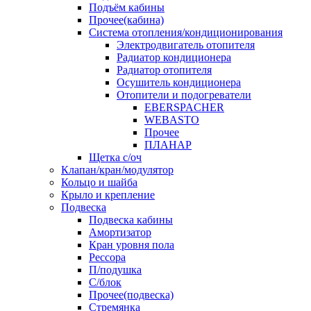
Подъём кабины
Прочее(кабина)
Система отопления/кондиционирования
Электродвигатель отопителя
Радиатор кондиционера
Радиатор отопителя
Осушитель кондиционера
Отопители и подогреватели
EBERSPACHER
WEBASTO
Прочее
ПЛАНАР
Щетка с/оч
Клапан/кран/модулятор
Кольцо и шайба
Крыло и крепление
Подвеска
Подвеска кабины
Амортизатор
Кран уровня пола
Рессора
П/подушка
С/блок
Прочее(подвеска)
Стремянка