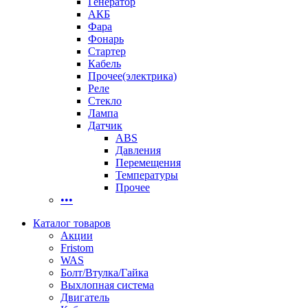
Генератор
АКБ
Фара
Фонарь
Стартер
Кабель
Прочее(электрика)
Реле
Стекло
Лампа
Датчик
ABS
Давления
Перемещения
Температуры
Прочее
•••
Каталог товаров
Акции
Fristom
WAS
Болт/Втулка/Гайка
Выхлопная система
Двигатель