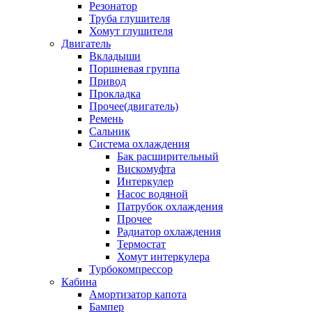
Резонатор
Труба глушителя
Хомут глушителя
Двигатель
Вкладыши
Поршневая группа
Привод
Прокладка
Прочее(двигатель)
Ремень
Сальник
Система охлаждения
Бак расширительный
Вискомуфта
Интеркулер
Насос водяной
Патрубок охлаждения
Прочее
Радиатор охлаждения
Термостат
Хомут интеркулера
Турбокомпрессор
Кабина
Амортизатор капота
Бампер