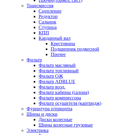
Прочее(тормоз. сист)
Трансмиссия
Сцепление
Редуктор
Сальник
Ступица
КПП
Карданный вал
Крестовина
Подшипник подвесной
Прочее
Фильтр
Фильтр масляный
Фильтр топливный
Фильтр ОЖ
Фильтр ADBLUE
Фильтр возд.
Фильтр кабины (салона)
Фильтр компрессора
Фильтр осушителя (картридж)
Фурнитура п/прицепа
Шины и диски
Диски колесные
Шины колесные грузовые
Электрика