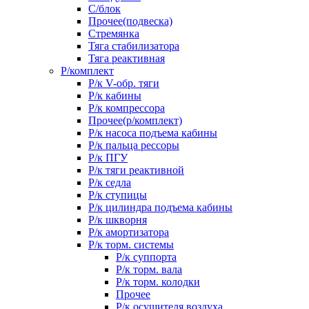
С/блок
Прочее(подвеска)
Стремянка
Тяга стабилизатора
Тяга реактивная
Р/комплект
Р/к V-обр. тяги
Р/к кабины
Р/к компрессора
Прочее(р/комплект)
Р/к насоса подъема кабины
Р/к пальца рессоры
Р/к ПГУ
Р/к тяги реактивной
Р/к седла
Р/к ступицы
Р/к цилиндра подъема кабины
Р/к шкворня
Р/к амортизатора
Р/к торм. системы
Р/к суппорта
Р/к торм. вала
Р/к торм. колодки
Прочее
Р/к осушителя воздуха