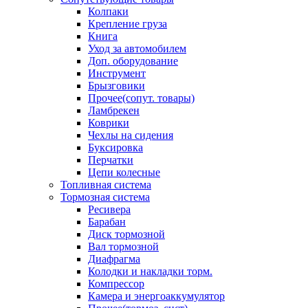
Колпаки
Крепление груза
Книга
Уход за автомобилем
Доп. оборудование
Инструмент
Брызговики
Прочее(сопут. товары)
Ламбрекен
Коврики
Чехлы на сидения
Буксировка
Перчатки
Цепи колесные
Топливная система
Тормозная система
Ресивера
Барабан
Диск тормозной
Вал тормозной
Диафрагма
Колодки и накладки торм.
Компрессор
Камера и энергоаккумулятор