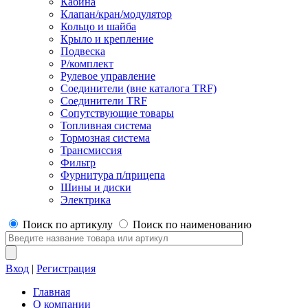
Кабина
Клапан/кран/модулятор
Кольцо и шайба
Крыло и крепление
Подвеска
Р/комплект
Рулевое управление
Соединители (вне каталога TRF)
Соединители TRF
Сопутствующие товары
Топливная система
Тормозная система
Трансмиссия
Фильтр
Фурнитура п/прицепа
Шины и диски
Электрика
Поиск по артикулу
Поиск по наименованию
Вход
|
Регистрация
Главная
О компании