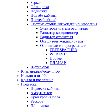
Зеркало
Облицовка
Подножка
Подъём кабины
Прочее(кабина)
Система отопления/кондиционирования
Электродвигатель отопителя
Радиатор кондиционера
Радиатор отопителя
Осушитель кондиционера
Отопители и подогреватели
EBERSPACHER
WEBASTO
Прочее
ПЛАНАР
Щетка с/оч
Клапан/кран/модулятор
Кольцо и шайба
Крыло и крепление
Подвеска
Подвеска кабины
Амортизатор
Кран уровня пола
Рессора
П/подушка