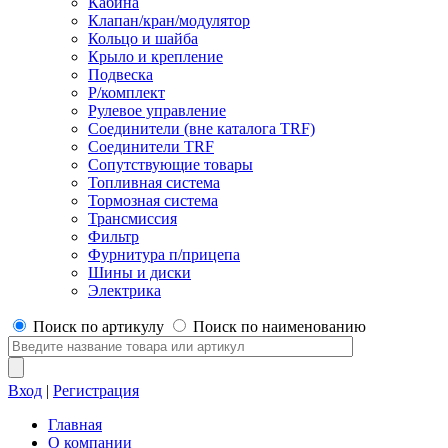
Кабина
Клапан/кран/модулятор
Кольцо и шайба
Крыло и крепление
Подвеска
Р/комплект
Рулевое управление
Соединители (вне каталога TRF)
Соединители TRF
Сопутствующие товары
Топливная система
Тормозная система
Трансмиссия
Фильтр
Фурнитура п/прицепа
Шины и диски
Электрика
Поиск по артикулу
Поиск по наименованию
Вход
|
Регистрация
Главная
О компании