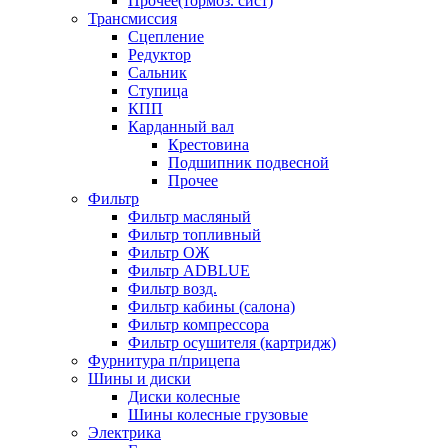
Прочее(тормоз. сист)
Трансмиссия
Сцепление
Редуктор
Сальник
Ступица
КПП
Карданный вал
Крестовина
Подшипник подвесной
Прочее
Фильтр
Фильтр масляный
Фильтр топливный
Фильтр ОЖ
Фильтр ADBLUE
Фильтр возд.
Фильтр кабины (салона)
Фильтр компрессора
Фильтр осушителя (картридж)
Фурнитура п/прицепа
Шины и диски
Диски колесные
Шины колесные грузовые
Электрика