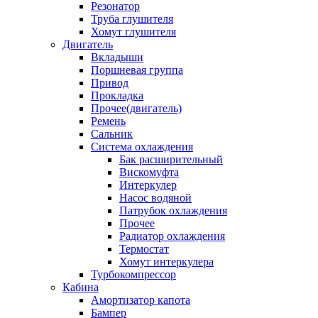
Резонатор
Труба глушителя
Хомут глушителя
Двигатель
Вкладыши
Поршневая группа
Привод
Прокладка
Прочее(двигатель)
Ремень
Сальник
Система охлаждения
Бак расширительный
Вискомуфта
Интеркулер
Насос водяной
Патрубок охлаждения
Прочее
Радиатор охлаждения
Термостат
Хомут интеркулера
Турбокомпрессор
Кабина
Амортизатор капота
Бампер