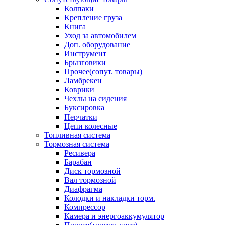
Колпаки
Крепление груза
Книга
Уход за автомобилем
Доп. оборудование
Инструмент
Брызговики
Прочее(сопут. товары)
Ламбрекен
Коврики
Чехлы на сидения
Буксировка
Перчатки
Цепи колесные
Топливная система
Тормозная система
Ресивера
Барабан
Диск тормозной
Вал тормозной
Диафрагма
Колодки и накладки торм.
Компрессор
Камера и энергоаккумулятор