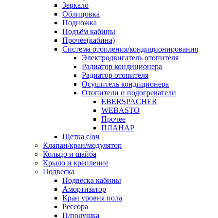
Зеркало
Облицовка
Подножка
Подъём кабины
Прочее(кабина)
Система отопления/кондиционирования
Электродвигатель отопителя
Радиатор кондиционера
Радиатор отопителя
Осушитель кондиционера
Отопители и подогреватели
EBERSPACHER
WEBASTO
Прочее
ПЛАНАР
Щетка с/оч
Клапан/кран/модулятор
Кольцо и шайба
Крыло и крепление
Подвеска
Подвеска кабины
Амортизатор
Кран уровня пола
Рессора
П/подушка