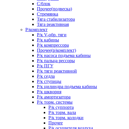
С/блок
Прочее(подвеска)
Стремянка
Тяга стабилизатора
Тяга реактивная
Р/комплект
Р/к V-обр. тяги
Р/к кабины
Р/к компрессора
Прочее(р/комплект)
Р/к насоса подъема кабины
Р/к пальца рессоры
Р/к ПГУ
Р/к тяги реактивной
Р/к седла
Р/к ступицы
Р/к цилиндра подъема кабины
Р/к шкворня
Р/к амортизатора
Р/к торм. системы
Р/к суппорта
Р/к торм. вала
Р/к торм. колодки
Прочее
Р/к осушителя воздуха