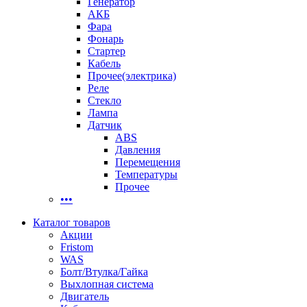
Генератор
АКБ
Фара
Фонарь
Стартер
Кабель
Прочее(электрика)
Реле
Стекло
Лампа
Датчик
ABS
Давления
Перемещения
Температуры
Прочее
•••
Каталог товаров
Акции
Fristom
WAS
Болт/Втулка/Гайка
Выхлопная система
Двигатель