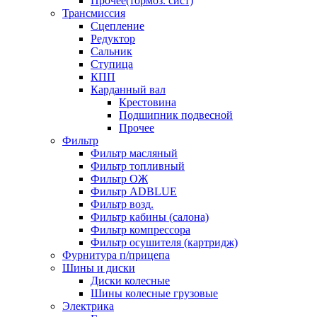
Прочее(тормоз. сист)
Трансмиссия
Сцепление
Редуктор
Сальник
Ступица
КПП
Карданный вал
Крестовина
Подшипник подвесной
Прочее
Фильтр
Фильтр масляный
Фильтр топливный
Фильтр ОЖ
Фильтр ADBLUE
Фильтр возд.
Фильтр кабины (салона)
Фильтр компрессора
Фильтр осушителя (картридж)
Фурнитура п/прицепа
Шины и диски
Диски колесные
Шины колесные грузовые
Электрика