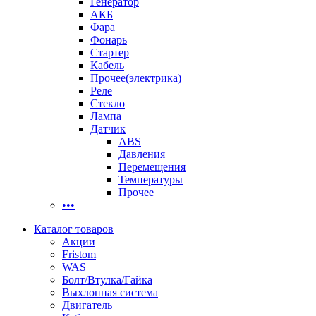
Генератор
АКБ
Фара
Фонарь
Стартер
Кабель
Прочее(электрика)
Реле
Стекло
Лампа
Датчик
ABS
Давления
Перемещения
Температуры
Прочее
•••
Каталог товаров
Акции
Fristom
WAS
Болт/Втулка/Гайка
Выхлопная система
Двигатель