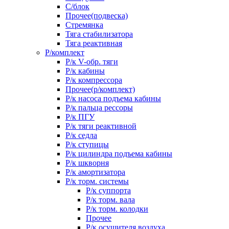
С/блок
Прочее(подвеска)
Стремянка
Тяга стабилизатора
Тяга реактивная
Р/комплект
Р/к V-обр. тяги
Р/к кабины
Р/к компрессора
Прочее(р/комплект)
Р/к насоса подъема кабины
Р/к пальца рессоры
Р/к ПГУ
Р/к тяги реактивной
Р/к седла
Р/к ступицы
Р/к цилиндра подъема кабины
Р/к шкворня
Р/к амортизатора
Р/к торм. системы
Р/к суппорта
Р/к торм. вала
Р/к торм. колодки
Прочее
Р/к осушителя воздуха