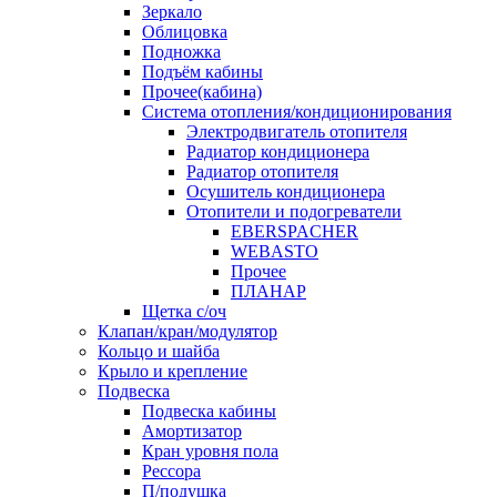
Зеркало
Облицовка
Подножка
Подъём кабины
Прочее(кабина)
Система отопления/кондиционирования
Электродвигатель отопителя
Радиатор кондиционера
Радиатор отопителя
Осушитель кондиционера
Отопители и подогреватели
EBERSPACHER
WEBASTO
Прочее
ПЛАНАР
Щетка с/оч
Клапан/кран/модулятор
Кольцо и шайба
Крыло и крепление
Подвеска
Подвеска кабины
Амортизатор
Кран уровня пола
Рессора
П/подушка