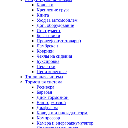
Колпаки
Крепление груза
Книга
Уход за автомобилем
Доп. оборудование
Инструмент
Брызговики
Прочее(сопут. товары)
Ламбрекен
Коврики
Чехлы на сидения
Буксировка
Перчатки
Цепи колесные
Топливная система
Тормозная система
Ресивера
Барабан
Диск тормозной
Вал тормозной
Диафрагма
Колодки и накладки торм.
Компрессор
Камера и энергоаккумулятор