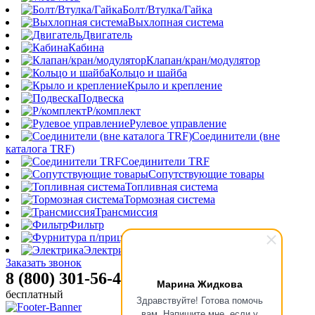
Болт/Втулка/Гайка
Выхлопная система
Двигатель
Кабина
Клапан/кран/модулятор
Кольцо и шайба
Крыло и крепление
Подвеска
Р/комплект
Рулевое управление
Соединители (вне
каталога TRF)
Соединители TRF
Сопутствующие товары
Топливная система
Тормозная система
Трансмиссия
Фильтр
Фурнитура п/прицепа
Электрика
Заказать звонок
8 (800) 301-56-47
Марина Жидкова
бесплатный
Здравствуйте! Готова помочь
вам. Напишите мне, если у