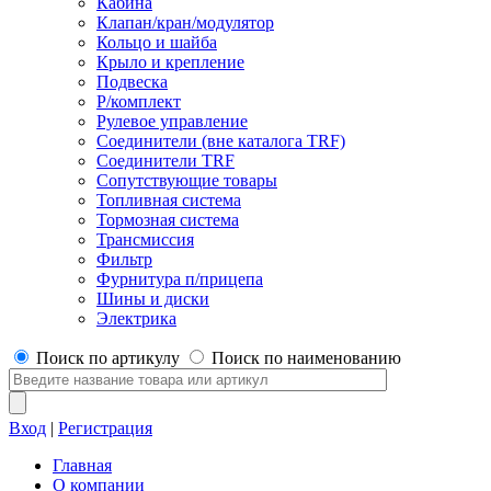
Кабина
Клапан/кран/модулятор
Кольцо и шайба
Крыло и крепление
Подвеска
Р/комплект
Рулевое управление
Соединители (вне каталога TRF)
Соединители TRF
Сопутствующие товары
Топливная система
Тормозная система
Трансмиссия
Фильтр
Фурнитура п/прицепа
Шины и диски
Электрика
Поиск по артикулу
Поиск по наименованию
Вход
|
Регистрация
Главная
О компании