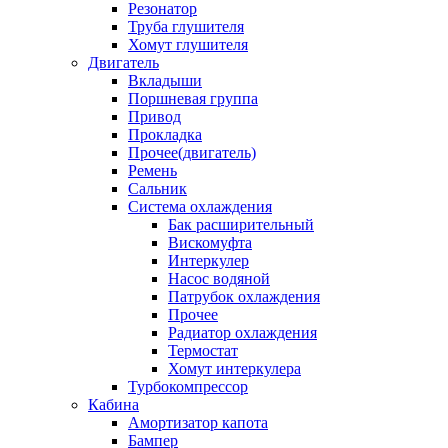
Резонатор
Труба глушителя
Хомут глушителя
Двигатель
Вкладыши
Поршневая группа
Привод
Прокладка
Прочее(двигатель)
Ремень
Сальник
Система охлаждения
Бак расширительный
Вискомуфта
Интеркулер
Насос водяной
Патрубок охлаждения
Прочее
Радиатор охлаждения
Термостат
Хомут интеркулера
Турбокомпрессор
Кабина
Амортизатор капота
Бампер