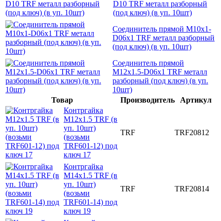
D10 TRF металл разборный
(под ключ) (в уп. 10шт)
Соединитель прямой M10x1-
D06x1 TRF металл разборный
(под ключ) (в уп. 10шт)
Соединитель прямой
M12x1.5-D06x1 TRF металл
разборный (под ключ) (в уп.
10шт)
Товар
Производитель
Артикул
Контргайка
M12x1.5 TRF (в
уп. 10шт)
TRF
TRF20812
(возьми
TRF601-12) под
ключ 17
Контргайка
M14x1.5 TRF (в
уп. 10шт)
TRF
TRF20814
(возьми
TRF601-14) под
ключ 19