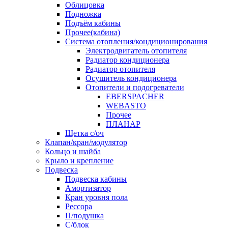
Облицовка
Подножка
Подъём кабины
Прочее(кабина)
Система отопления/кондиционирования
Электродвигатель отопителя
Радиатор кондиционера
Радиатор отопителя
Осушитель кондиционера
Отопители и подогреватели
EBERSPACHER
WEBASTO
Прочее
ПЛАНАР
Щетка с/оч
Клапан/кран/модулятор
Кольцо и шайба
Крыло и крепление
Подвеска
Подвеска кабины
Амортизатор
Кран уровня пола
Рессора
П/подушка
С/блок