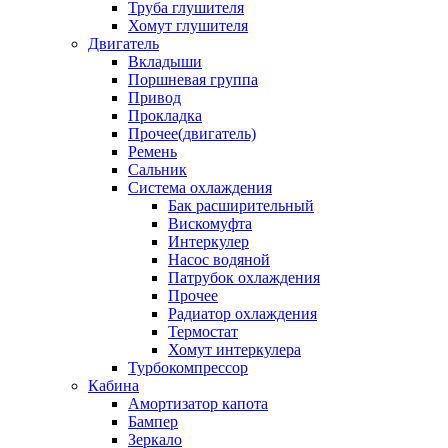
Труба глушителя
Хомут глушителя
Двигатель
Вкладыши
Поршневая группа
Привод
Прокладка
Прочее(двигатель)
Ремень
Сальник
Система охлаждения
Бак расширительный
Вискомуфта
Интеркулер
Насос водяной
Патрубок охлаждения
Прочее
Радиатор охлаждения
Термостат
Хомут интеркулера
Турбокомпрессор
Кабина
Амортизатор капота
Бампер
Зеркало