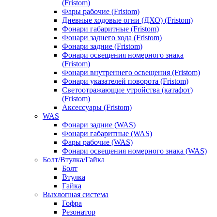
(Fristom)
Фары рабочие (Fristom)
Дневные ходовые огни (ДХО) (Fristom)
Фонари габаритные (Fristom)
Фонари заднего хода (Fristom)
Фонари задние (Fristom)
Фонари освещения номерного знака
(Fristom)
Фонари внутреннего освещения (Fristom)
Фонари указателей поворота (Fristom)
Светоотражающие утройства (катафот)
(Fristom)
Аксессуары (Fristom)
WAS
Фонари задние (WAS)
Фонари габаритные (WAS)
Фары рабочие (WAS)
Фонари освещения номерного знака (WAS)
Болт/Втулка/Гайка
Болт
Втулка
Гайка
Выхлопная система
Гофра
Резонатор