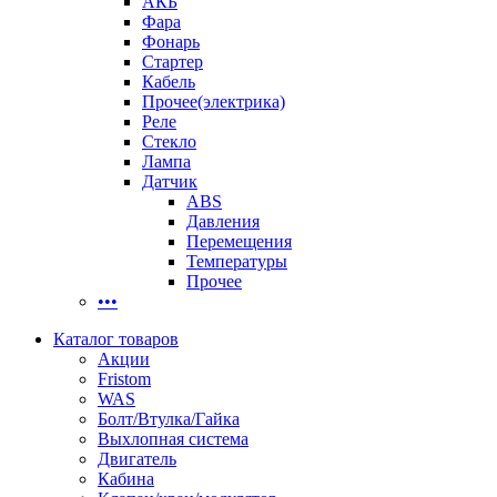
АКБ
Фара
Фонарь
Стартер
Кабель
Прочее(электрика)
Реле
Стекло
Лампа
Датчик
ABS
Давления
Перемещения
Температуры
Прочее
•••
Каталог товаров
Акции
Fristom
WAS
Болт/Втулка/Гайка
Выхлопная система
Двигатель
Кабина