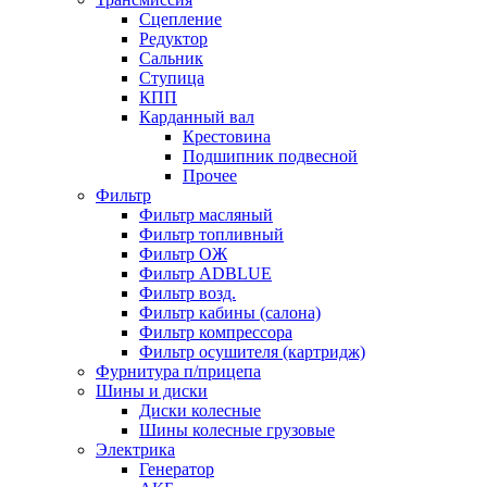
Сцепление
Редуктор
Сальник
Ступица
КПП
Карданный вал
Крестовина
Подшипник подвесной
Прочее
Фильтр
Фильтр масляный
Фильтр топливный
Фильтр ОЖ
Фильтр ADBLUE
Фильтр возд.
Фильтр кабины (салона)
Фильтр компрессора
Фильтр осушителя (картридж)
Фурнитура п/прицепа
Шины и диски
Диски колесные
Шины колесные грузовые
Электрика
Генератор