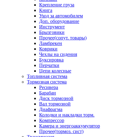
Крепление груза
Книга
Уход за автомобилем
Доп. оборудование
Инструмент
Брызговики
Прочее(сопут. товары)
Ламбрекен
Коврики
Чехлы на сидения
Буксировка
Перчатки
Цепи колесные
Топливная система
Тормозная система
Ресивера
Барабан
Диск тормозной
Вал тормозной
Диафрагма
Колодки и накладки торм.
Компрессор
Камера и энергоаккумулятор
Прочее(тормоз. сист)
Трансмиссия