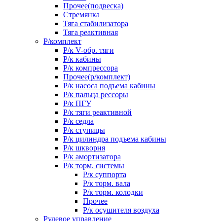
Прочее(подвеска)
Стремянка
Тяга стабилизатора
Тяга реактивная
Р/комплект
Р/к V-обр. тяги
Р/к кабины
Р/к компрессора
Прочее(р/комплект)
Р/к насоса подъема кабины
Р/к пальца рессоры
Р/к ПГУ
Р/к тяги реактивной
Р/к седла
Р/к ступицы
Р/к цилиндра подъема кабины
Р/к шкворня
Р/к амортизатора
Р/к торм. системы
Р/к суппорта
Р/к торм. вала
Р/к торм. колодки
Прочее
Р/к осушителя воздуха
Рулевое управление