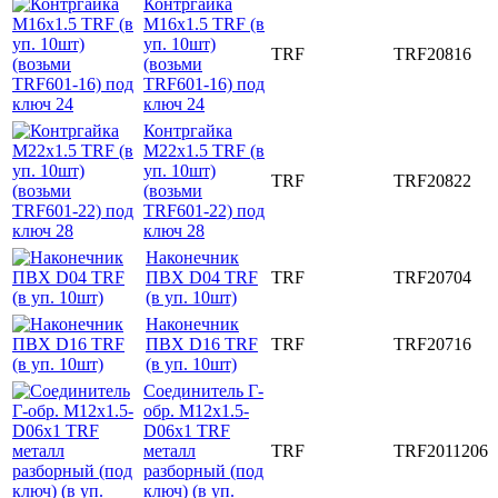
Контргайка
M16x1.5 TRF (в
уп. 10шт)
TRF
TRF20816
(возьми
TRF601-16) под
ключ 24
Контргайка
M22x1.5 TRF (в
уп. 10шт)
TRF
TRF20822
(возьми
TRF601-22) под
ключ 28
Наконечник
ПВХ D04 TRF
TRF
TRF20704
(в уп. 10шт)
Наконечник
ПВХ D16 TRF
TRF
TRF20716
(в уп. 10шт)
Соединитель Г-
обр. M12x1.5-
D06x1 TRF
металл
TRF
TRF2011206
разборный (под
ключ) (в уп.