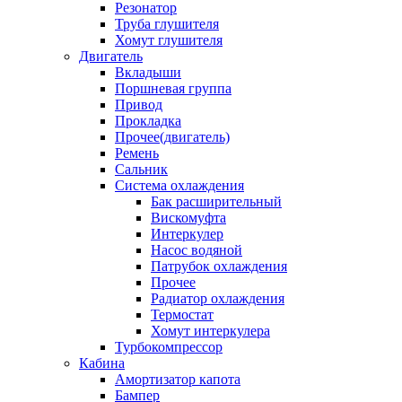
Резонатор
Труба глушителя
Хомут глушителя
Двигатель
Вкладыши
Поршневая группа
Привод
Прокладка
Прочее(двигатель)
Ремень
Сальник
Система охлаждения
Бак расширительный
Вискомуфта
Интеркулер
Насос водяной
Патрубок охлаждения
Прочее
Радиатор охлаждения
Термостат
Хомут интеркулера
Турбокомпрессор
Кабина
Амортизатор капота
Бампер