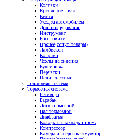
Колпаки
Крепление груза
Книга
Уход за автомобилем
Доп. оборудование
Инструмент
Брызговики
Прочее(сопут. товары)
Ламбрекен
Коврики
Чехлы на сидения
Буксировка
Перчатки
Цепи колесные
Топливная система
Тормозная система
Ресивера
Барабан
Диск тормозной
Вал тормозной
Диафрагма
Колодки и накладки торм.
Компрессор
Камера и энергоаккумулятор