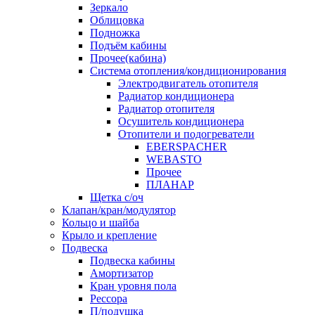
Зеркало
Облицовка
Подножка
Подъём кабины
Прочее(кабина)
Система отопления/кондиционирования
Электродвигатель отопителя
Радиатор кондиционера
Радиатор отопителя
Осушитель кондиционера
Отопители и подогреватели
EBERSPACHER
WEBASTO
Прочее
ПЛАНАР
Щетка с/оч
Клапан/кран/модулятор
Кольцо и шайба
Крыло и крепление
Подвеска
Подвеска кабины
Амортизатор
Кран уровня пола
Рессора
П/подушка