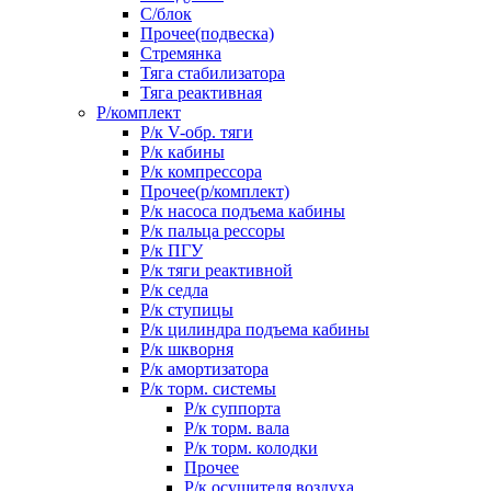
С/блок
Прочее(подвеска)
Стремянка
Тяга стабилизатора
Тяга реактивная
Р/комплект
Р/к V-обр. тяги
Р/к кабины
Р/к компрессора
Прочее(р/комплект)
Р/к насоса подъема кабины
Р/к пальца рессоры
Р/к ПГУ
Р/к тяги реактивной
Р/к седла
Р/к ступицы
Р/к цилиндра подъема кабины
Р/к шкворня
Р/к амортизатора
Р/к торм. системы
Р/к суппорта
Р/к торм. вала
Р/к торм. колодки
Прочее
Р/к осушителя воздуха