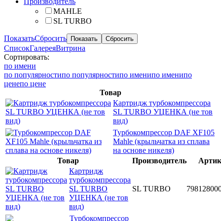
Производитель
MAHLE
SL TURBO
Показать
Сбросить
Список
Галерея
Витрина
Сортировать:
по имени
по популярности
по популярности
по имени
по имени
по
цене
по цене
Товар
Картридж турбокомпрессора
SL TURBO УЦЕНКА (не тов
вид)
Турбокомпрессор DAF XF105
Mahle (крыльчатка из сплава
на основе никеля)
Товар
Производитель
Артик
Картридж
турбокомпрессора
SL TURBO
SL TURBO
79812800
УЦЕНКА (не тов
вид)
Турбокомпрессор