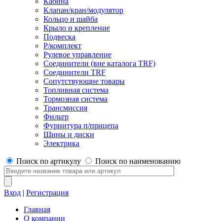
Кабина
Клапан/кран/модулятор
Кольцо и шайба
Крыло и крепление
Подвеска
Р/комплект
Рулевое управление
Соединители (вне каталога TRF)
Соединители TRF
Сопутствующие товары
Топливная система
Тормозная система
Трансмиссия
Фильтр
Фурнитура п/прицепа
Шины и диски
Электрика
Поиск по артикулу
Поиск по наименованию
Вход
|
Регистрация
Главная
О компании