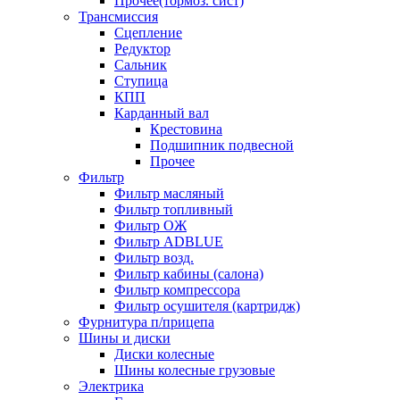
Прочее(тормоз. сист)
Трансмиссия
Сцепление
Редуктор
Сальник
Ступица
КПП
Карданный вал
Крестовина
Подшипник подвесной
Прочее
Фильтр
Фильтр масляный
Фильтр топливный
Фильтр ОЖ
Фильтр ADBLUE
Фильтр возд.
Фильтр кабины (салона)
Фильтр компрессора
Фильтр осушителя (картридж)
Фурнитура п/прицепа
Шины и диски
Диски колесные
Шины колесные грузовые
Электрика