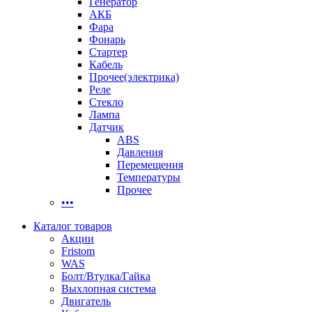
Генератор
АКБ
Фара
Фонарь
Стартер
Кабель
Прочее(электрика)
Реле
Стекло
Лампа
Датчик
ABS
Давления
Перемещения
Температуры
Прочее
•••
Каталог товаров
Акции
Fristom
WAS
Болт/Втулка/Гайка
Выхлопная система
Двигатель