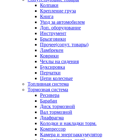
Колпаки
Крепление груза
Книга
Уход за автомобилем
Доп. оборудование
Инструмент
Брызговики
Прочее(сопут. товары)
Ламбрекен
Коврики
Чехлы на сидения
Буксировка
Перчатки
Цепи колесные
Топливная система
Тормозная система
Ресивера
Барабан
Диск тормозной
Вал тормозной
Диафрагма
Колодки и накладки торм.
Компрессор
Камера и энергоаккумулятор