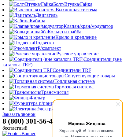
Болт/Втулка/Гайка
Выхлопная система
Двигатель
Кабина
Клапан/кран/модулятор
Кольцо и шайба
Крыло и крепление
Подвеска
Р/комплект
Рулевое управление
Соединители (вне
каталога TRF)
Соединители TRF
Сопутствующие товары
Топливная система
Тормозная система
Трансмиссия
Фильтр
Фурнитура п/прицепа
Электрика
Заказать звонок
8 (800) 301-56-47
Марина Жидкова
бесплатный
Здравствуйте! Готова помочь
вам. Напишите мне, если у