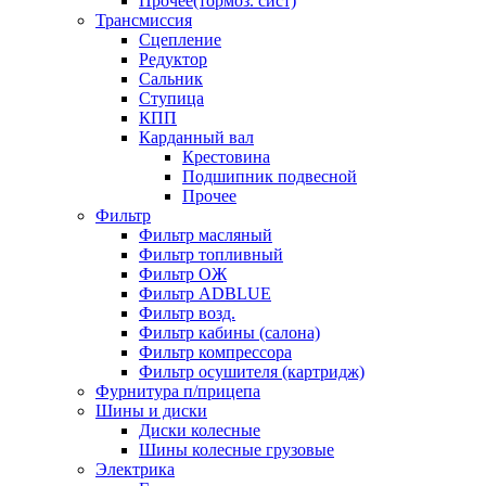
Прочее(тормоз. сист)
Трансмиссия
Сцепление
Редуктор
Сальник
Ступица
КПП
Карданный вал
Крестовина
Подшипник подвесной
Прочее
Фильтр
Фильтр масляный
Фильтр топливный
Фильтр ОЖ
Фильтр ADBLUE
Фильтр возд.
Фильтр кабины (салона)
Фильтр компрессора
Фильтр осушителя (картридж)
Фурнитура п/прицепа
Шины и диски
Диски колесные
Шины колесные грузовые
Электрика