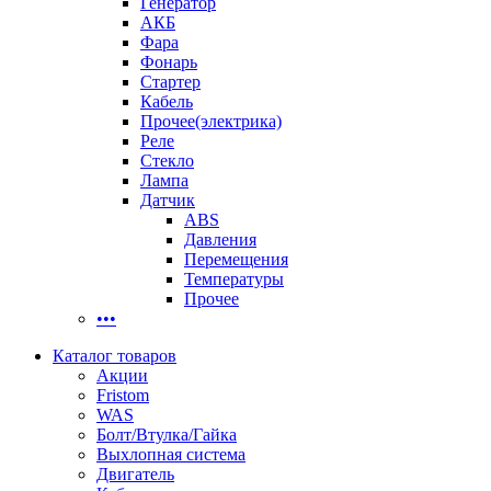
Генератор
АКБ
Фара
Фонарь
Стартер
Кабель
Прочее(электрика)
Реле
Стекло
Лампа
Датчик
ABS
Давления
Перемещения
Температуры
Прочее
•••
Каталог товаров
Акции
Fristom
WAS
Болт/Втулка/Гайка
Выхлопная система
Двигатель