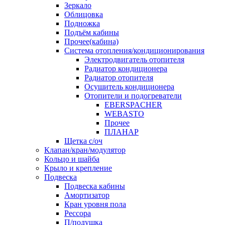
Зеркало
Облицовка
Подножка
Подъём кабины
Прочее(кабина)
Система отопления/кондиционирования
Электродвигатель отопителя
Радиатор кондиционера
Радиатор отопителя
Осушитель кондиционера
Отопители и подогреватели
EBERSPACHER
WEBASTO
Прочее
ПЛАНАР
Щетка с/оч
Клапан/кран/модулятор
Кольцо и шайба
Крыло и крепление
Подвеска
Подвеска кабины
Амортизатор
Кран уровня пола
Рессора
П/подушка