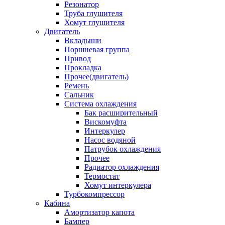
Резонатор
Труба глушителя
Хомут глушителя
Двигатель
Вкладыши
Поршневая группа
Привод
Прокладка
Прочее(двигатель)
Ремень
Сальник
Система охлаждения
Бак расширительный
Вискомуфта
Интеркулер
Насос водяной
Патрубок охлаждения
Прочее
Радиатор охлаждения
Термостат
Хомут интеркулера
Турбокомпрессор
Кабина
Амортизатор капота
Бампер