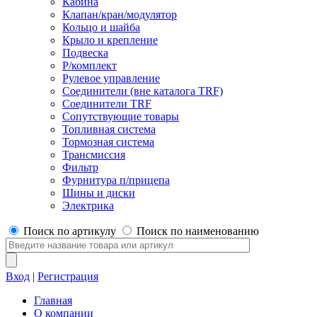
Кабина
Клапан/кран/модулятор
Кольцо и шайба
Крыло и крепление
Подвеска
Р/комплект
Рулевое управление
Соединители (вне каталога TRF)
Соединители TRF
Сопутствующие товары
Топливная система
Тормозная система
Трансмиссия
Фильтр
Фурнитура п/прицепа
Шины и диски
Электрика
Поиск по артикулу
Поиск по наименованию
Вход
|
Регистрация
Главная
О компании