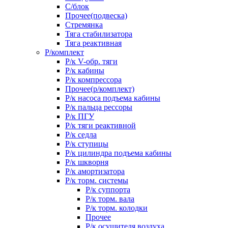
С/блок
Прочее(подвеска)
Стремянка
Тяга стабилизатора
Тяга реактивная
Р/комплект
Р/к V-обр. тяги
Р/к кабины
Р/к компрессора
Прочее(р/комплект)
Р/к насоса подъема кабины
Р/к пальца рессоры
Р/к ПГУ
Р/к тяги реактивной
Р/к седла
Р/к ступицы
Р/к цилиндра подъема кабины
Р/к шкворня
Р/к амортизатора
Р/к торм. системы
Р/к суппорта
Р/к торм. вала
Р/к торм. колодки
Прочее
Р/к осушителя воздуха