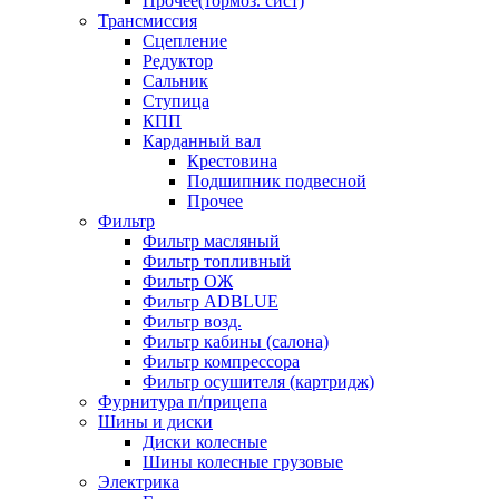
Прочее(тормоз. сист)
Трансмиссия
Сцепление
Редуктор
Сальник
Ступица
КПП
Карданный вал
Крестовина
Подшипник подвесной
Прочее
Фильтр
Фильтр масляный
Фильтр топливный
Фильтр ОЖ
Фильтр ADBLUE
Фильтр возд.
Фильтр кабины (салона)
Фильтр компрессора
Фильтр осушителя (картридж)
Фурнитура п/прицепа
Шины и диски
Диски колесные
Шины колесные грузовые
Электрика