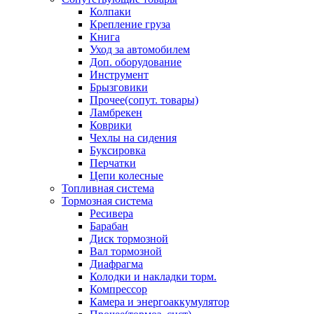
Колпаки
Крепление груза
Книга
Уход за автомобилем
Доп. оборудование
Инструмент
Брызговики
Прочее(сопут. товары)
Ламбрекен
Коврики
Чехлы на сидения
Буксировка
Перчатки
Цепи колесные
Топливная система
Тормозная система
Ресивера
Барабан
Диск тормозной
Вал тормозной
Диафрагма
Колодки и накладки торм.
Компрессор
Камера и энергоаккумулятор