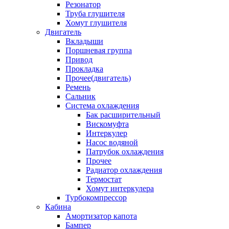
Резонатор
Труба глушителя
Хомут глушителя
Двигатель
Вкладыши
Поршневая группа
Привод
Прокладка
Прочее(двигатель)
Ремень
Сальник
Система охлаждения
Бак расширительный
Вискомуфта
Интеркулер
Насос водяной
Патрубок охлаждения
Прочее
Радиатор охлаждения
Термостат
Хомут интеркулера
Турбокомпрессор
Кабина
Амортизатор капота
Бампер