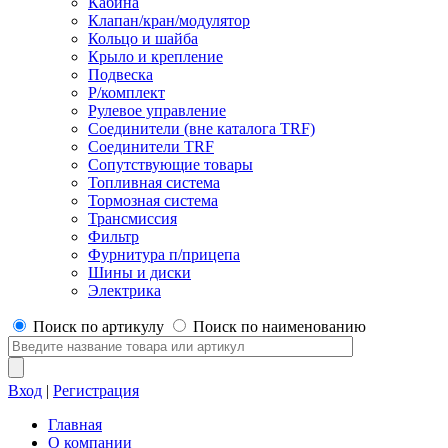
Кабина
Клапан/кран/модулятор
Кольцо и шайба
Крыло и крепление
Подвеска
Р/комплект
Рулевое управление
Соединители (вне каталога TRF)
Соединители TRF
Сопутствующие товары
Топливная система
Тормозная система
Трансмиссия
Фильтр
Фурнитура п/прицепа
Шины и диски
Электрика
Поиск по артикулу
Поиск по наименованию
Вход
|
Регистрация
Главная
О компании