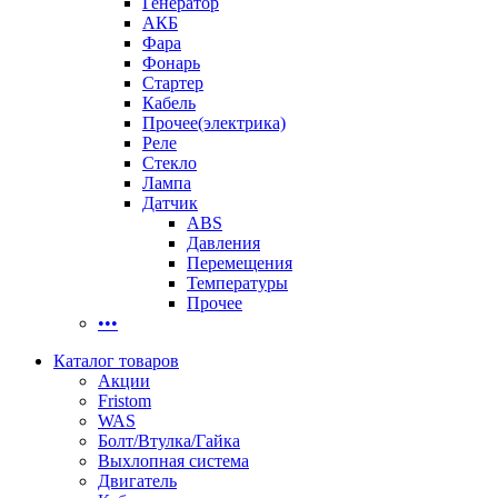
Генератор
АКБ
Фара
Фонарь
Стартер
Кабель
Прочее(электрика)
Реле
Стекло
Лампа
Датчик
ABS
Давления
Перемещения
Температуры
Прочее
•••
Каталог товаров
Акции
Fristom
WAS
Болт/Втулка/Гайка
Выхлопная система
Двигатель