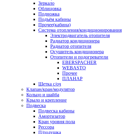
Зеркало
Облицовка
Подножка
Подъём кабины
Прочее(кабина)
Система отопления/кондиционирования
Электродвигатель отопителя
Радиатор кондиционера
Радиатор отопителя
Осушитель кондиционера
Отопители и подогреватели
EBERSPACHER
WEBASTO
Прочее
ПЛАНАР
Щетка с/оч
Клапан/кран/модулятор
Кольцо и шайба
Крыло и крепление
Подвеска
Подвеска кабины
Амортизатор
Кран уровня пола
Рессора
П/подушка