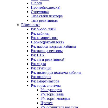
С/блок
Прочее(подвеска)
Стремянка
Тяга стабилизатора
Тяга реактивная
Р/комплект
Р/к V-обр. тяги
Р/к кабины
Р/к компрессора
Прочее(р/комплект)
Р/к насоса подъема кабины
Р/к пальца рессоры
Р/к ПГУ
Р/к тяги реактивной
Р/к седла
Р/к ступицы
Р/к цилиндра подъема кабины
Р/к шкворня
Р/к амортизатора
Р/к торм. системы
Р/к суппорта
Р/к торм. вала
Р/к торм. колодки
Прочее
Р/к осушителя воздуха