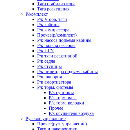
Тяга стабилизатора
Тяга реактивная
Р/комплект
Р/к V-обр. тяги
Р/к кабины
Р/к компрессора
Прочее(р/комплект)
Р/к насоса подъема кабины
Р/к пальца рессоры
Р/к ПГУ
Р/к тяги реактивной
Р/к седла
Р/к ступицы
Р/к цилиндра подъема кабины
Р/к шкворня
Р/к амортизатора
Р/к торм. системы
Р/к суппорта
Р/к торм. вала
Р/к торм. колодки
Прочее
Р/к осушителя воздуха
Рулевое управление
Прочее(рул. управление)
Тяги и наконечники