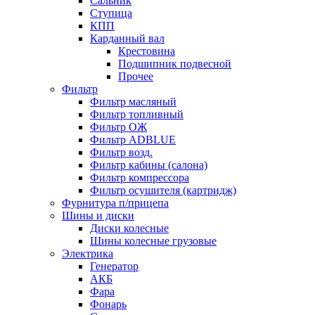
Сальник
Ступица
КПП
Карданный вал
Крестовина
Подшипник подвесной
Прочее
Фильтр
Фильтр масляный
Фильтр топливный
Фильтр ОЖ
Фильтр ADBLUE
Фильтр возд.
Фильтр кабины (салона)
Фильтр компрессора
Фильтр осушителя (картридж)
Фурнитура п/прицепа
Шины и диски
Диски колесные
Шины колесные грузовые
Электрика
Генератор
АКБ
Фара
Фонарь