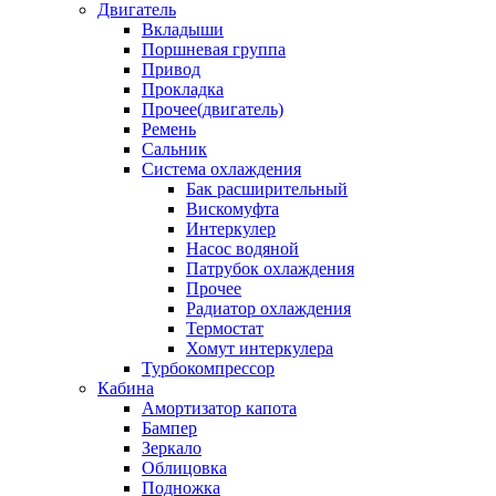
Двигатель
Вкладыши
Поршневая группа
Привод
Прокладка
Прочее(двигатель)
Ремень
Сальник
Система охлаждения
Бак расширительный
Вискомуфта
Интеркулер
Насос водяной
Патрубок охлаждения
Прочее
Радиатор охлаждения
Термостат
Хомут интеркулера
Турбокомпрессор
Кабина
Амортизатор капота
Бампер
Зеркало
Облицовка
Подножка