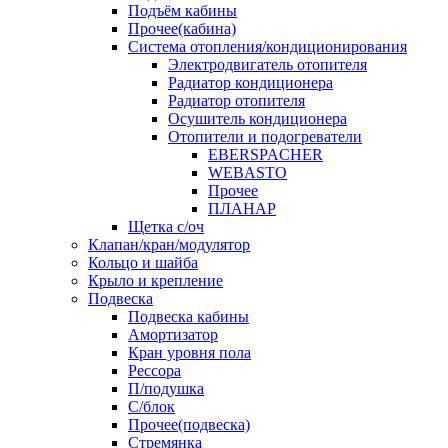
Подъём кабины
Прочее(кабина)
Система отопления/кондиционирования
Электродвигатель отопителя
Радиатор кондиционера
Радиатор отопителя
Осушитель кондиционера
Отопители и подогреватели
EBERSPACHER
WEBASTO
Прочее
ПЛАНАР
Щетка с/оч
Клапан/кран/модулятор
Кольцо и шайба
Крыло и крепление
Подвеска
Подвеска кабины
Амортизатор
Кран уровня пола
Рессора
П/подушка
С/блок
Прочее(подвеска)
Стремянка