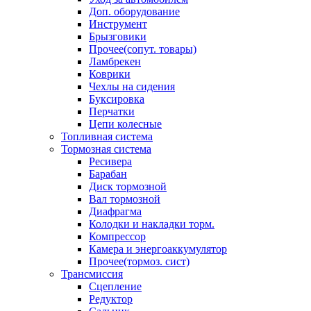
Доп. оборудование
Инструмент
Брызговики
Прочее(сопут. товары)
Ламбрекен
Коврики
Чехлы на сидения
Буксировка
Перчатки
Цепи колесные
Топливная система
Тормозная система
Ресивера
Барабан
Диск тормозной
Вал тормозной
Диафрагма
Колодки и накладки торм.
Компрессор
Камера и энергоаккумулятор
Прочее(тормоз. сист)
Трансмиссия
Сцепление
Редуктор