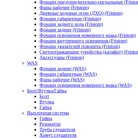
Фонари предупредительно-сигнальные (Fristo
Фары рабочие (Fristom)
Дневные ходовые огни (ДХО) (Fristom)
Фонари габаритные (Fristom)
Фонари заднего хода (Fristom)
Фонари задние (Fristom)
Фонари освещения номерного знака (Fristom)
Фонари внутреннего освещения (Fristom)
Фонари указателей поворота (Fristom)
Светоотражающие утройства (катафот) (Fristo
Аксессуары (Fristom)
WAS
Фонари задние (WAS)
Фонари габаритные (WAS)
Фары рабочие (WAS)
Фонари освещения номерного знака (WAS)
Болт/Втулка/Гайка
Болт
Втулка
Гайка
Выхлопная система
Гофра
Резонатор
Труба глушителя
Хомут глушителя