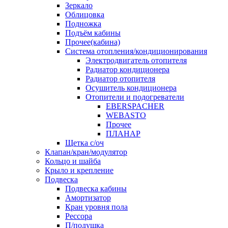
Зеркало
Облицовка
Подножка
Подъём кабины
Прочее(кабина)
Система отопления/кондиционирования
Электродвигатель отопителя
Радиатор кондиционера
Радиатор отопителя
Осушитель кондиционера
Отопители и подогреватели
EBERSPACHER
WEBASTO
Прочее
ПЛАНАР
Щетка с/оч
Клапан/кран/модулятор
Кольцо и шайба
Крыло и крепление
Подвеска
Подвеска кабины
Амортизатор
Кран уровня пола
Рессора
П/подушка