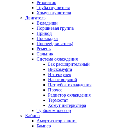
Резонатор
Труба глушителя
Хомут глушителя
Двигатель
Вкладыши
Поршневая группа
Привод
Прокладка
Прочее(двигатель)
Ремень
Сальник
Система охлаждения
Бак расширительный
Вискомуфта
Интеркулер
Насос водяной
Патрубок охлаждения
Прочее
Радиатор охлаждения
Термостат
Хомут интеркулера
Турбокомпрессор
Кабина
Амортизатор капота
Бампер