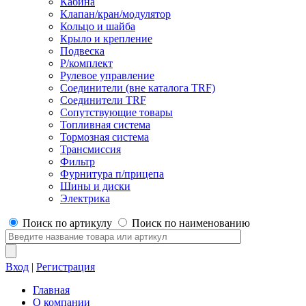
Кабина
Клапан/кран/модулятор
Кольцо и шайба
Крыло и крепление
Подвеска
Р/комплект
Рулевое управление
Соединители (вне каталога TRF)
Соединители TRF
Сопутствующие товары
Топливная система
Тормозная система
Трансмиссия
Фильтр
Фурнитура п/прицепа
Шины и диски
Электрика
Поиск по артикулу
Поиск по наименованию
Вход
|
Регистрация
Главная
О компании