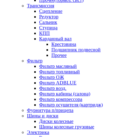
Прочее(тормоз. сист)
Трансмиссия
Сцепление
Редуктор
Сальник
Ступица
КПП
Карданный вал
Крестовина
Подшипник подвесной
Прочее
Фильтр
Фильтр масляный
Фильтр топливный
Фильтр ОЖ
Фильтр ADBLUE
Фильтр возд.
Фильтр кабины (салона)
Фильтр компрессора
Фильтр осушителя (картридж)
Фурнитура п/прицепа
Шины и диски
Диски колесные
Шины колесные грузовые
Электрика