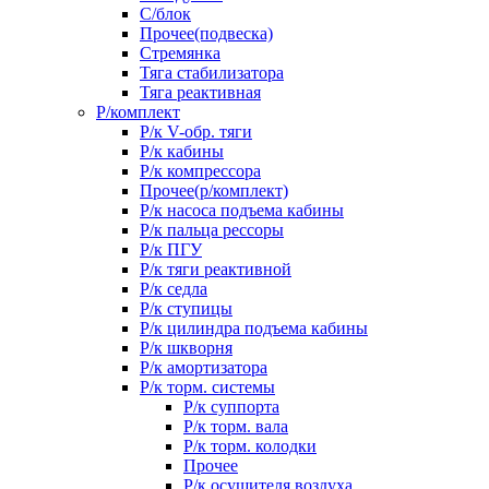
С/блок
Прочее(подвеска)
Стремянка
Тяга стабилизатора
Тяга реактивная
Р/комплект
Р/к V-обр. тяги
Р/к кабины
Р/к компрессора
Прочее(р/комплект)
Р/к насоса подъема кабины
Р/к пальца рессоры
Р/к ПГУ
Р/к тяги реактивной
Р/к седла
Р/к ступицы
Р/к цилиндра подъема кабины
Р/к шкворня
Р/к амортизатора
Р/к торм. системы
Р/к суппорта
Р/к торм. вала
Р/к торм. колодки
Прочее
Р/к осушителя воздуха