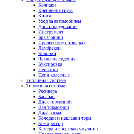
Колпаки
Крепление груза
Книга
Уход за автомобилем
Доп. оборудование
Инструмент
Брызговики
Прочее(сопут. товары)
Ламбрекен
Коврики
Чехлы на сидения
Буксировка
Перчатки
Цепи колесные
Топливная система
Тормозная система
Ресивера
Барабан
Диск тормозной
Вал тормозной
Диафрагма
Колодки и накладки торм.
Компрессор
Камера и энергоаккумулятор