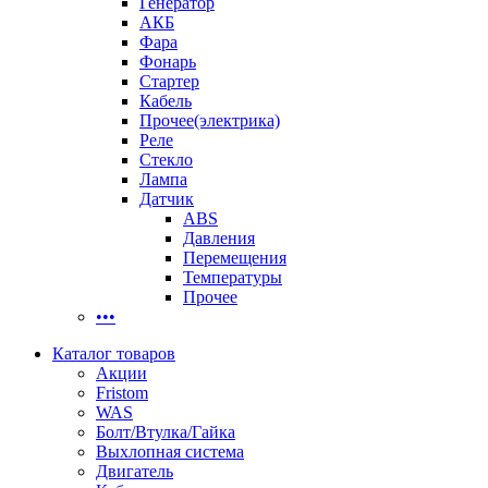
Генератор
АКБ
Фара
Фонарь
Стартер
Кабель
Прочее(электрика)
Реле
Стекло
Лампа
Датчик
ABS
Давления
Перемещения
Температуры
Прочее
•••
Каталог товаров
Акции
Fristom
WAS
Болт/Втулка/Гайка
Выхлопная система
Двигатель