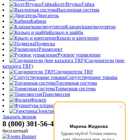
Болт/Втулка/Гайка
Выхлопная система
Двигатель
Кабина
Клапан/кран/модулятор
Кольцо и шайба
Крыло и крепление
Подвеска
Р/комплект
Рулевое управление
Соединители (вне
каталога TRF)
Соединители TRF
Сопутствующие товары
Топливная система
Тормозная система
Трансмиссия
Фильтр
Фурнитура п/прицепа
Электрика
Заказать звонок
8 (800) 301-56-47
Марина Жидкова
бесплатный
Здравствуйте! Готова помочь
вам. Напишите мне, если у