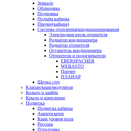
Зеркало
Облицовка
Подножка
Подъём кабины
Прочее(кабина)
Система отопления/кондиционирования
Электродвигатель отопителя
Радиатор кондиционера
Радиатор отопителя
Осушитель кондиционера
Отопители и подогреватели
EBERSPACHER
WEBASTO
Прочее
ПЛАНАР
Щетка с/оч
Клапан/кран/модулятор
Кольцо и шайба
Крыло и крепление
Подвеска
Подвеска кабины
Амортизатор
Кран уровня пола
Рессора
П/подушка