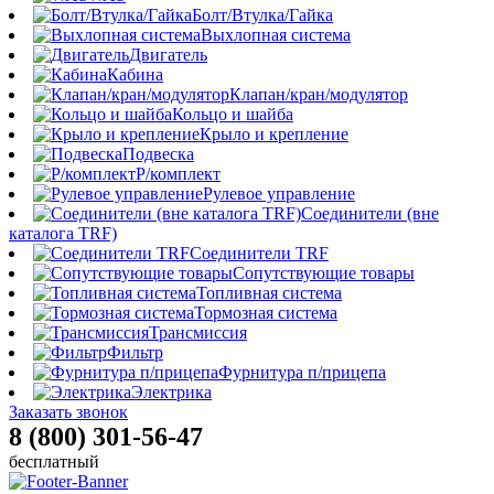
Болт/Втулка/Гайка
Выхлопная система
Двигатель
Кабина
Клапан/кран/модулятор
Кольцо и шайба
Крыло и крепление
Подвеска
Р/комплект
Рулевое управление
Соединители (вне
каталога TRF)
Соединители TRF
Сопутствующие товары
Топливная система
Тормозная система
Трансмиссия
Фильтр
Фурнитура п/прицепа
Электрика
Заказать звонок
8 (800) 301-56-47
бесплатный