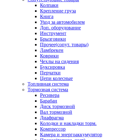
Колпаки
Крепление груза
Книга
Уход за автомобилем
Доп. оборудование
Инструмент
Брызговики
Прочее(сопут. товары)
Ламбрекен
Коврики
Чехлы на сидения
Буксировка
Перчатки
Цепи колесные
Топливная система
Тормозная система
Ресивера
Барабан
Диск тормозной
Вал тормозной
Диафрагма
Колодки и накладки торм.
Компрессор
Камера и энергоаккумулятор