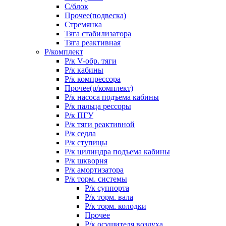
С/блок
Прочее(подвеска)
Стремянка
Тяга стабилизатора
Тяга реактивная
Р/комплект
Р/к V-обр. тяги
Р/к кабины
Р/к компрессора
Прочее(р/комплект)
Р/к насоса подъема кабины
Р/к пальца рессоры
Р/к ПГУ
Р/к тяги реактивной
Р/к седла
Р/к ступицы
Р/к цилиндра подъема кабины
Р/к шкворня
Р/к амортизатора
Р/к торм. системы
Р/к суппорта
Р/к торм. вала
Р/к торм. колодки
Прочее
Р/к осушителя воздуха