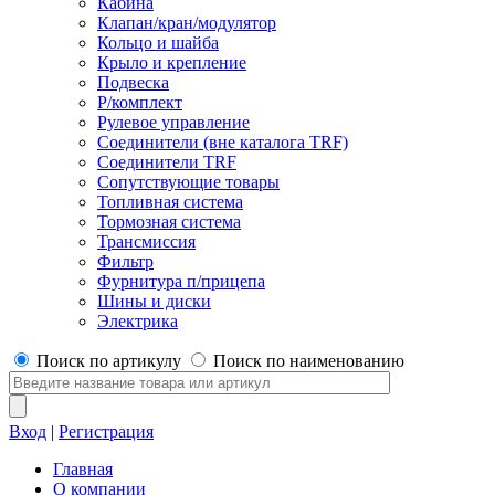
Кабина
Клапан/кран/модулятор
Кольцо и шайба
Крыло и крепление
Подвеска
Р/комплект
Рулевое управление
Соединители (вне каталога TRF)
Соединители TRF
Сопутствующие товары
Топливная система
Тормозная система
Трансмиссия
Фильтр
Фурнитура п/прицепа
Шины и диски
Электрика
Поиск по артикулу
Поиск по наименованию
Вход
|
Регистрация
Главная
О компании