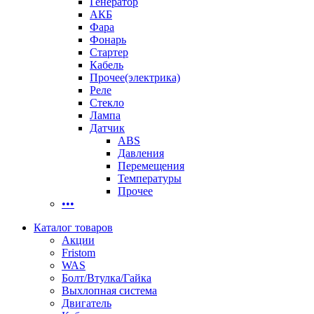
Генератор
АКБ
Фара
Фонарь
Стартер
Кабель
Прочее(электрика)
Реле
Стекло
Лампа
Датчик
ABS
Давления
Перемещения
Температуры
Прочее
•••
Каталог товаров
Акции
Fristom
WAS
Болт/Втулка/Гайка
Выхлопная система
Двигатель