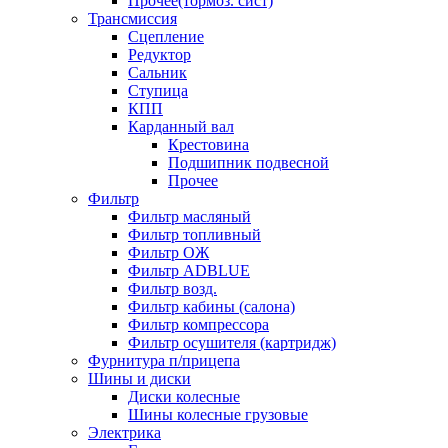
Прочее(тормоз. сист)
Трансмиссия
Сцепление
Редуктор
Сальник
Ступица
КПП
Карданный вал
Крестовина
Подшипник подвесной
Прочее
Фильтр
Фильтр масляный
Фильтр топливный
Фильтр ОЖ
Фильтр ADBLUE
Фильтр возд.
Фильтр кабины (салона)
Фильтр компрессора
Фильтр осушителя (картридж)
Фурнитура п/прицепа
Шины и диски
Диски колесные
Шины колесные грузовые
Электрика