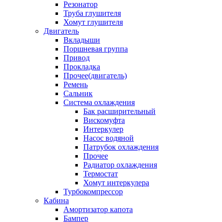
Резонатор
Труба глушителя
Хомут глушителя
Двигатель
Вкладыши
Поршневая группа
Привод
Прокладка
Прочее(двигатель)
Ремень
Сальник
Система охлаждения
Бак расширительный
Вискомуфта
Интеркулер
Насос водяной
Патрубок охлаждения
Прочее
Радиатор охлаждения
Термостат
Хомут интеркулера
Турбокомпрессор
Кабина
Амортизатор капота
Бампер