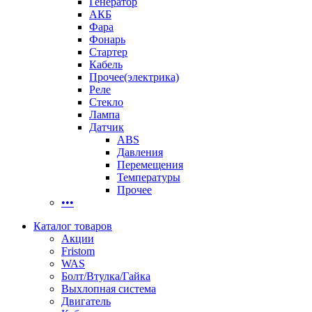
Генератор
АКБ
Фара
Фонарь
Стартер
Кабель
Прочее(электрика)
Реле
Стекло
Лампа
Датчик
ABS
Давления
Перемещения
Температуры
Прочее
•••
Каталог товаров
Акции
Fristom
WAS
Болт/Втулка/Гайка
Выхлопная система
Двигатель