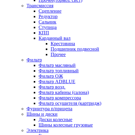
Прочее(тормоз. сист)
Трансмиссия
Сцепление
Редуктор
Сальник
Ступица
КПП
Карданный вал
Крестовина
Подшипник подвесной
Прочее
Фильтр
Фильтр масляный
Фильтр топливный
Фильтр ОЖ
Фильтр ADBLUE
Фильтр возд.
Фильтр кабины (салона)
Фильтр компрессора
Фильтр осушителя (картридж)
Фурнитура п/прицепа
Шины и диски
Диски колесные
Шины колесные грузовые
Электрика