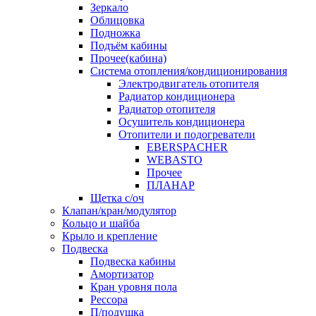
Зеркало
Облицовка
Подножка
Подъём кабины
Прочее(кабина)
Система отопления/кондиционирования
Электродвигатель отопителя
Радиатор кондиционера
Радиатор отопителя
Осушитель кондиционера
Отопители и подогреватели
EBERSPACHER
WEBASTO
Прочее
ПЛАНАР
Щетка с/оч
Клапан/кран/модулятор
Кольцо и шайба
Крыло и крепление
Подвеска
Подвеска кабины
Амортизатор
Кран уровня пола
Рессора
П/подушка