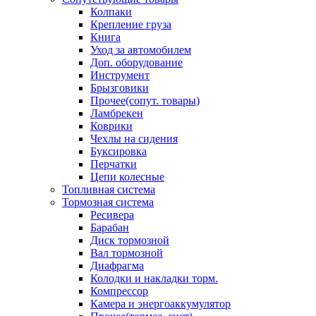
Колпаки
Крепление груза
Книга
Уход за автомобилем
Доп. оборудование
Инструмент
Брызговики
Прочее(сопут. товары)
Ламбрекен
Коврики
Чехлы на сидения
Буксировка
Перчатки
Цепи колесные
Топливная система
Тормозная система
Ресивера
Барабан
Диск тормозной
Вал тормозной
Диафрагма
Колодки и накладки торм.
Компрессор
Камера и энергоаккумулятор