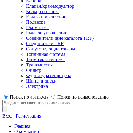
Кабина
Клапан/кран/модулятор
Кольцо и шайба
Крыло и крепление
Подвеска
Р/комплект
Рулевое управление
Соединители (вне каталога TRF)
Соединители TRF
Сопутствующие товары
Топливная система
Тормозная система
Трансмиссия
Фильтр
Фурнитура п/прицепа
Шины и диски
Электрика
Поиск по артикулу
Поиск по наименованию
Вход
|
Регистрация
Главная
О компании