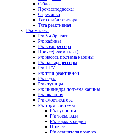
С/блок
Прочее(подвеска)
Стремянка
Тяга стабилизатора
Тяга реактивная
Р/комплект
Р/к V-обр. тяги
Р/к кабины
Р/к компрессора
Прочее(р/комплект)
Р/к насоса подъема кабины
Р/к пальца рессоры
Р/к ПГУ
Р/к тяги реактивной
Р/к седла
Р/к ступицы
Р/к цилиндра подъема кабины
Р/к шкворня
Р/к амортизатора
Р/к торм. системы
Р/к суппорта
Р/к торм. вала
Р/к торм. колодки
Прочее
Р/к осушителя воздуха