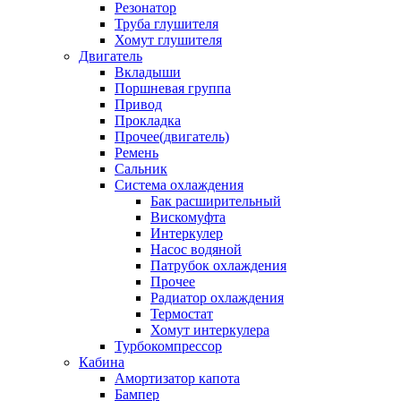
Резонатор
Труба глушителя
Хомут глушителя
Двигатель
Вкладыши
Поршневая группа
Привод
Прокладка
Прочее(двигатель)
Ремень
Сальник
Система охлаждения
Бак расширительный
Вискомуфта
Интеркулер
Насос водяной
Патрубок охлаждения
Прочее
Радиатор охлаждения
Термостат
Хомут интеркулера
Турбокомпрессор
Кабина
Амортизатор капота
Бампер