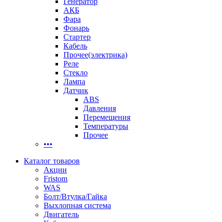
Генератор
АКБ
Фара
Фонарь
Стартер
Кабель
Прочее(электрика)
Реле
Стекло
Лампа
Датчик
ABS
Давления
Перемещения
Температуры
Прочее
•••
Каталог товаров
Акции
Fristom
WAS
Болт/Втулка/Гайка
Выхлопная система
Двигатель