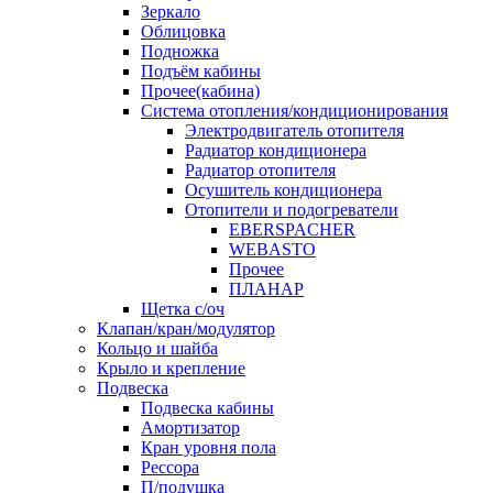
Зеркало
Облицовка
Подножка
Подъём кабины
Прочее(кабина)
Система отопления/кондиционирования
Электродвигатель отопителя
Радиатор кондиционера
Радиатор отопителя
Осушитель кондиционера
Отопители и подогреватели
EBERSPACHER
WEBASTO
Прочее
ПЛАНАР
Щетка с/оч
Клапан/кран/модулятор
Кольцо и шайба
Крыло и крепление
Подвеска
Подвеска кабины
Амортизатор
Кран уровня пола
Рессора
П/подушка