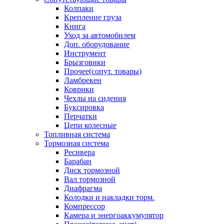
Колпаки
Крепление груза
Книга
Уход за автомобилем
Доп. оборудование
Инструмент
Брызговики
Прочее(сопут. товары)
Ламбрекен
Коврики
Чехлы на сидения
Буксировка
Перчатки
Цепи колесные
Топливная система
Тормозная система
Ресивера
Барабан
Диск тормозной
Вал тормозной
Диафрагма
Колодки и накладки торм.
Компрессор
Камера и энергоаккумулятор