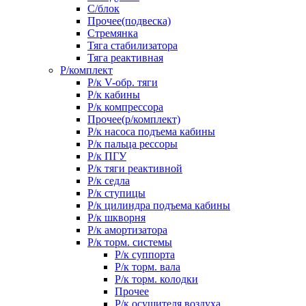
С/блок
Прочее(подвеска)
Стремянка
Тяга стабилизатора
Тяга реактивная
Р/комплект
Р/к V-обр. тяги
Р/к кабины
Р/к компрессора
Прочее(р/комплект)
Р/к насоса подъема кабины
Р/к пальца рессоры
Р/к ПГУ
Р/к тяги реактивной
Р/к седла
Р/к ступицы
Р/к цилиндра подъема кабины
Р/к шкворня
Р/к амортизатора
Р/к торм. системы
Р/к суппорта
Р/к торм. вала
Р/к торм. колодки
Прочее
Р/к осушителя воздуха