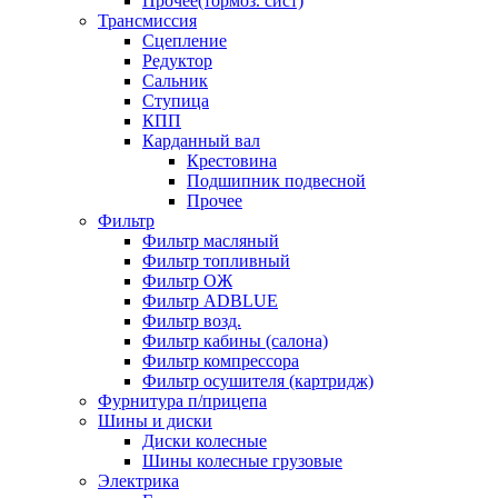
Прочее(тормоз. сист)
Трансмиссия
Сцепление
Редуктор
Сальник
Ступица
КПП
Карданный вал
Крестовина
Подшипник подвесной
Прочее
Фильтр
Фильтр масляный
Фильтр топливный
Фильтр ОЖ
Фильтр ADBLUE
Фильтр возд.
Фильтр кабины (салона)
Фильтр компрессора
Фильтр осушителя (картридж)
Фурнитура п/прицепа
Шины и диски
Диски колесные
Шины колесные грузовые
Электрика