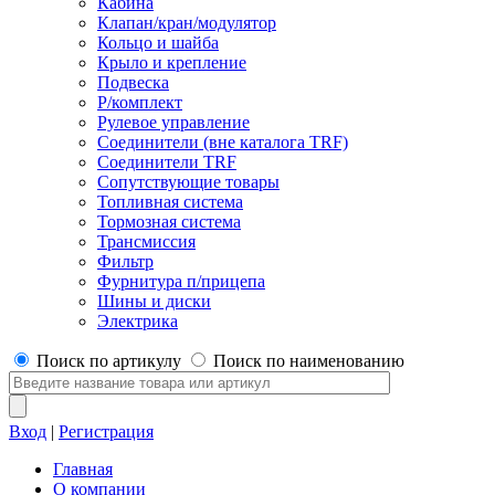
Кабина
Клапан/кран/модулятор
Кольцо и шайба
Крыло и крепление
Подвеска
Р/комплект
Рулевое управление
Соединители (вне каталога TRF)
Соединители TRF
Сопутствующие товары
Топливная система
Тормозная система
Трансмиссия
Фильтр
Фурнитура п/прицепа
Шины и диски
Электрика
Поиск по артикулу
Поиск по наименованию
Вход
|
Регистрация
Главная
О компании