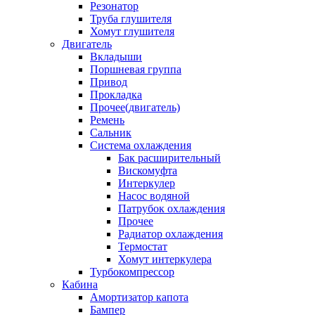
Резонатор
Труба глушителя
Хомут глушителя
Двигатель
Вкладыши
Поршневая группа
Привод
Прокладка
Прочее(двигатель)
Ремень
Сальник
Система охлаждения
Бак расширительный
Вискомуфта
Интеркулер
Насос водяной
Патрубок охлаждения
Прочее
Радиатор охлаждения
Термостат
Хомут интеркулера
Турбокомпрессор
Кабина
Амортизатор капота
Бампер