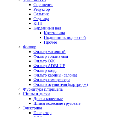
Сцепление
Редуктор
Сальник
Ступица
КПП
Карданный вал
Крестовина
Подшипник подвесной
Прочее
Фильтр
Фильтр масляный
Фильтр топливный
Фильтр ОЖ
Фильтр ADBLUE
Фильтр возд.
Фильтр кабины (салона)
Фильтр компрессора
Фильтр осушителя (картридж)
Фурнитура п/прицепа
Шины и диски
Диски колесные
Шины колесные грузовые
Электрика
Генератор