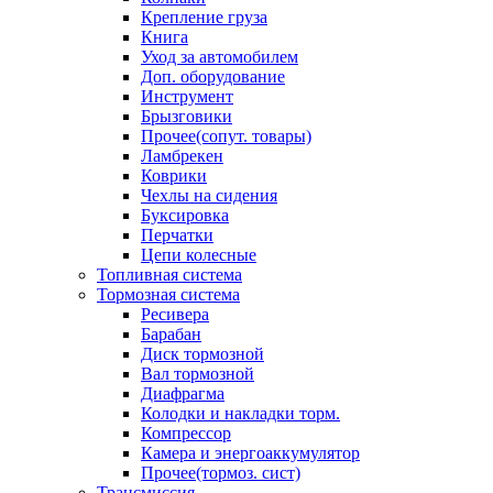
Крепление груза
Книга
Уход за автомобилем
Доп. оборудование
Инструмент
Брызговики
Прочее(сопут. товары)
Ламбрекен
Коврики
Чехлы на сидения
Буксировка
Перчатки
Цепи колесные
Топливная система
Тормозная система
Ресивера
Барабан
Диск тормозной
Вал тормозной
Диафрагма
Колодки и накладки торм.
Компрессор
Камера и энергоаккумулятор
Прочее(тормоз. сист)
Трансмиссия