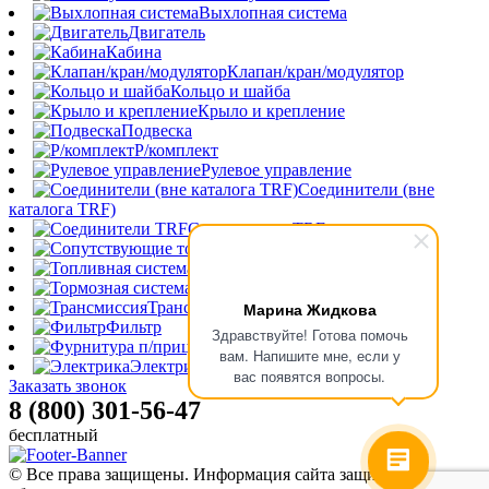
Выхлопная система
Двигатель
Кабина
Клапан/кран/модулятор
Кольцо и шайба
Крыло и крепление
Подвеска
Р/комплект
Рулевое управление
Соединители (вне
каталога TRF)
Соединители TRF
Сопутствующие товары
Топливная система
Тормозная система
Марина Жидкова
Трансмиссия
Фильтр
Здравствуйте! Готова помочь
Фурнитура п/прицепа
вам. Напишите мне, если у
Электрика
вас появятся вопросы.
Заказать звонок
8 (800) 301-56-47
бесплатный
© Все права защищены. Информация сайта защищена законом