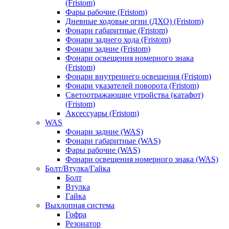
(Fristom)
Фары рабочие (Fristom)
Дневные ходовые огни (ДХО) (Fristom)
Фонари габаритные (Fristom)
Фонари заднего хода (Fristom)
Фонари задние (Fristom)
Фонари освещения номерного знака
(Fristom)
Фонари внутреннего освещения (Fristom)
Фонари указателей поворота (Fristom)
Светоотражающие утройства (катафот)
(Fristom)
Аксессуары (Fristom)
WAS
Фонари задние (WAS)
Фонари габаритные (WAS)
Фары рабочие (WAS)
Фонари освещения номерного знака (WAS)
Болт/Втулка/Гайка
Болт
Втулка
Гайка
Выхлопная система
Гофра
Резонатор