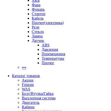
АКБ
Фара
Фонарь
Стартер
Кабель
Прочее(электрика)
Реле
Стекло
Лампа
Датчик
ABS
Давления
Перемещения
Температуры
Прочее
•••
Каталог товаров
Акции
Fristom
WAS
Болт/Втулка/Гайка
Выхлопная система
Двигатель
Кабина