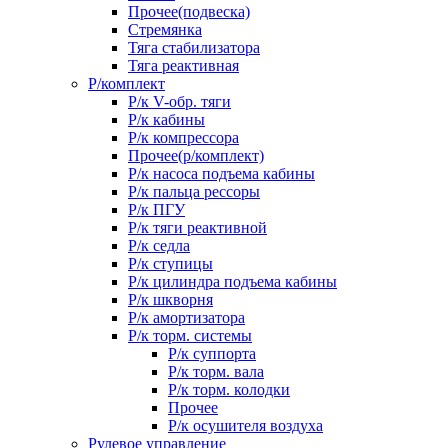
Прочее(подвеска)
Стремянка
Тяга стабилизатора
Тяга реактивная
Р/комплект
Р/к V-обр. тяги
Р/к кабины
Р/к компрессора
Прочее(р/комплект)
Р/к насоса подъема кабины
Р/к пальца рессоры
Р/к ПГУ
Р/к тяги реактивной
Р/к седла
Р/к ступицы
Р/к цилиндра подъема кабины
Р/к шкворня
Р/к амортизатора
Р/к торм. системы
Р/к суппорта
Р/к торм. вала
Р/к торм. колодки
Прочее
Р/к осушителя воздуха
Рулевое управление