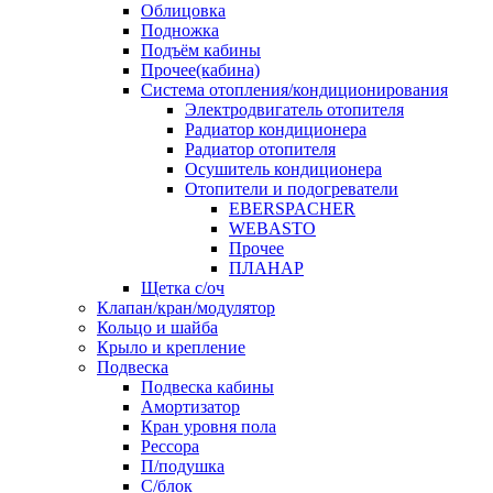
Облицовка
Подножка
Подъём кабины
Прочее(кабина)
Система отопления/кондиционирования
Электродвигатель отопителя
Радиатор кондиционера
Радиатор отопителя
Осушитель кондиционера
Отопители и подогреватели
EBERSPACHER
WEBASTO
Прочее
ПЛАНАР
Щетка с/оч
Клапан/кран/модулятор
Кольцо и шайба
Крыло и крепление
Подвеска
Подвеска кабины
Амортизатор
Кран уровня пола
Рессора
П/подушка
С/блок