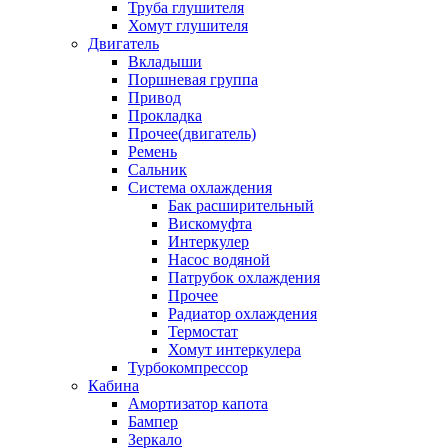
Труба глушителя
Хомут глушителя
Двигатель
Вкладыши
Поршневая группа
Привод
Прокладка
Прочее(двигатель)
Ремень
Сальник
Система охлаждения
Бак расширительный
Вискомуфта
Интеркулер
Насос водяной
Патрубок охлаждения
Прочее
Радиатор охлаждения
Термостат
Хомут интеркулера
Турбокомпрессор
Кабина
Амортизатор капота
Бампер
Зеркало