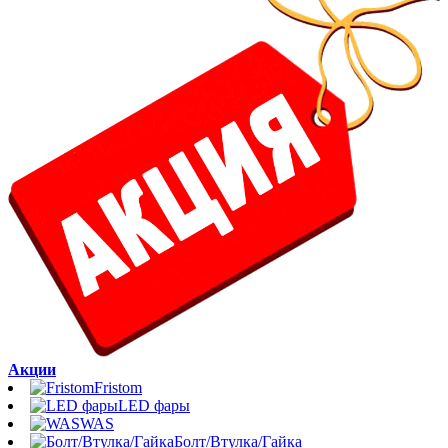
Акции
Fristom
LED фары
WAS
Болт/Втулка/Гайка