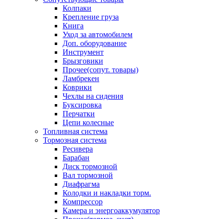
Колпаки
Крепление груза
Книга
Уход за автомобилем
Доп. оборудование
Инструмент
Брызговики
Прочее(сопут. товары)
Ламбрекен
Коврики
Чехлы на сидения
Буксировка
Перчатки
Цепи колесные
Топливная система
Тормозная система
Ресивера
Барабан
Диск тормозной
Вал тормозной
Диафрагма
Колодки и накладки торм.
Компрессор
Камера и энергоаккумулятор