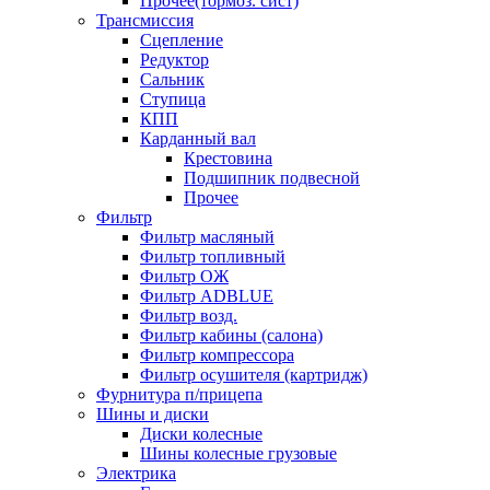
Прочее(тормоз. сист)
Трансмиссия
Сцепление
Редуктор
Сальник
Ступица
КПП
Карданный вал
Крестовина
Подшипник подвесной
Прочее
Фильтр
Фильтр масляный
Фильтр топливный
Фильтр ОЖ
Фильтр ADBLUE
Фильтр возд.
Фильтр кабины (салона)
Фильтр компрессора
Фильтр осушителя (картридж)
Фурнитура п/прицепа
Шины и диски
Диски колесные
Шины колесные грузовые
Электрика