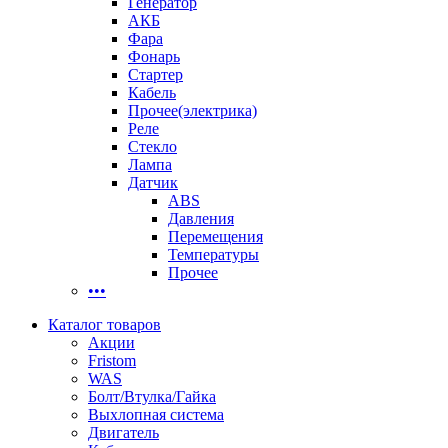
Генератор
АКБ
Фара
Фонарь
Стартер
Кабель
Прочее(электрика)
Реле
Стекло
Лампа
Датчик
ABS
Давления
Перемещения
Температуры
Прочее
•••
Каталог товаров
Акции
Fristom
WAS
Болт/Втулка/Гайка
Выхлопная система
Двигатель