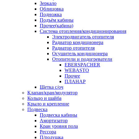
Зеркало
Облицовка
Подножка
Подъём кабины
Прочее(кабина)
Система отопления/кондиционирования
Электродвигатель отопителя
Радиатор кондиционера
Радиатор отопителя
Осушитель кондиционера
Отопители и подогреватели
EBERSPACHER
WEBASTO
Прочее
ПЛАНАР
Щетка с/оч
Клапан/кран/модулятор
Кольцо и шайба
Крыло и крепление
Подвеска
Подвеска кабины
Амортизатор
Кран уровня пола
Рессора
П/подушка