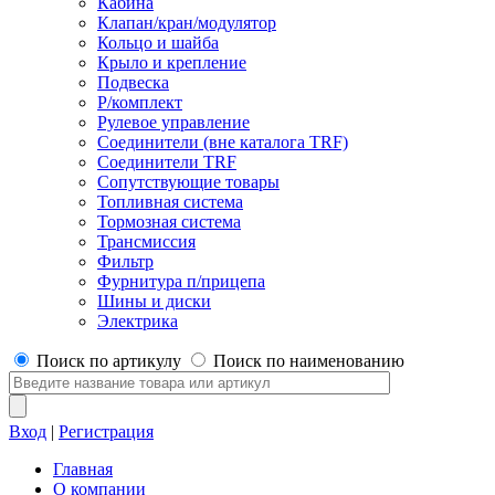
Кабина
Клапан/кран/модулятор
Кольцо и шайба
Крыло и крепление
Подвеска
Р/комплект
Рулевое управление
Соединители (вне каталога TRF)
Соединители TRF
Сопутствующие товары
Топливная система
Тормозная система
Трансмиссия
Фильтр
Фурнитура п/прицепа
Шины и диски
Электрика
Поиск по артикулу
Поиск по наименованию
Вход
|
Регистрация
Главная
О компании