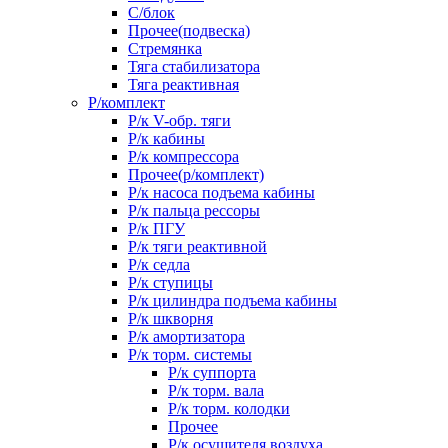
С/блок
Прочее(подвеска)
Стремянка
Тяга стабилизатора
Тяга реактивная
Р/комплект
Р/к V-обр. тяги
Р/к кабины
Р/к компрессора
Прочее(р/комплект)
Р/к насоса подъема кабины
Р/к пальца рессоры
Р/к ПГУ
Р/к тяги реактивной
Р/к седла
Р/к ступицы
Р/к цилиндра подъема кабины
Р/к шкворня
Р/к амортизатора
Р/к торм. системы
Р/к суппорта
Р/к торм. вала
Р/к торм. колодки
Прочее
Р/к осушителя воздуха