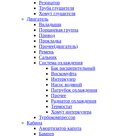
Резонатор
Труба глушителя
Хомут глушителя
Двигатель
Вкладыши
Поршневая группа
Привод
Прокладка
Прочее(двигатель)
Ремень
Сальник
Система охлаждения
Бак расширительный
Вискомуфта
Интеркулер
Насос водяной
Патрубок охлаждения
Прочее
Радиатор охлаждения
Термостат
Хомут интеркулера
Турбокомпрессор
Кабина
Амортизатор капота
Бампер