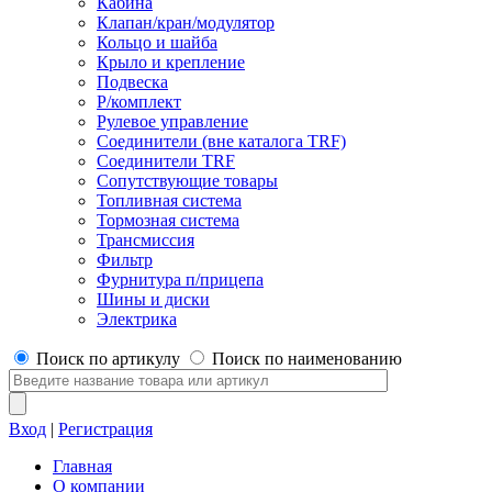
Кабина
Клапан/кран/модулятор
Кольцо и шайба
Крыло и крепление
Подвеска
Р/комплект
Рулевое управление
Соединители (вне каталога TRF)
Соединители TRF
Сопутствующие товары
Топливная система
Тормозная система
Трансмиссия
Фильтр
Фурнитура п/прицепа
Шины и диски
Электрика
Поиск по артикулу
Поиск по наименованию
Вход
|
Регистрация
Главная
О компании