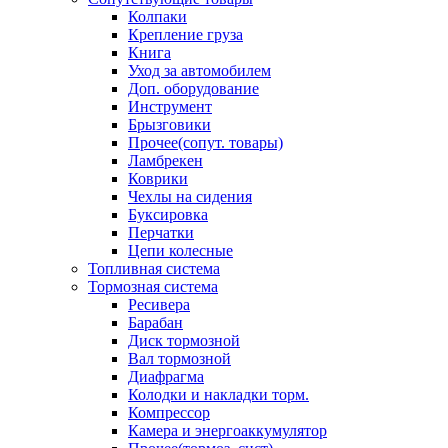
Колпаки
Крепление груза
Книга
Уход за автомобилем
Доп. оборудование
Инструмент
Брызговики
Прочее(сопут. товары)
Ламбрекен
Коврики
Чехлы на сидения
Буксировка
Перчатки
Цепи колесные
Топливная система
Тормозная система
Ресивера
Барабан
Диск тормозной
Вал тормозной
Диафрагма
Колодки и накладки торм.
Компрессор
Камера и энергоаккумулятор