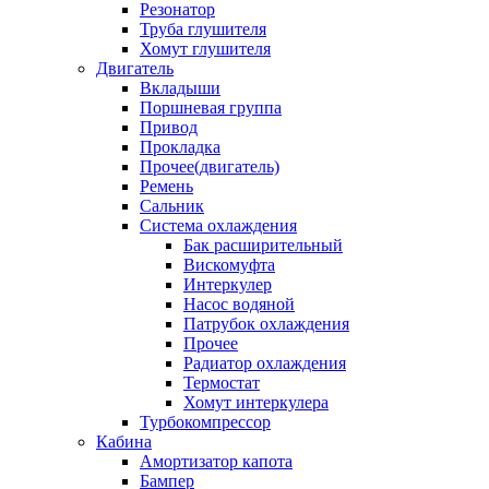
Резонатор
Труба глушителя
Хомут глушителя
Двигатель
Вкладыши
Поршневая группа
Привод
Прокладка
Прочее(двигатель)
Ремень
Сальник
Система охлаждения
Бак расширительный
Вискомуфта
Интеркулер
Насос водяной
Патрубок охлаждения
Прочее
Радиатор охлаждения
Термостат
Хомут интеркулера
Турбокомпрессор
Кабина
Амортизатор капота
Бампер