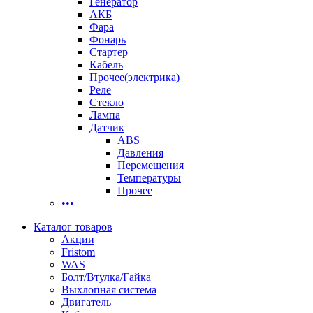
Генератор
АКБ
Фара
Фонарь
Стартер
Кабель
Прочее(электрика)
Реле
Стекло
Лампа
Датчик
ABS
Давления
Перемещения
Температуры
Прочее
•••
Каталог товаров
Акции
Fristom
WAS
Болт/Втулка/Гайка
Выхлопная система
Двигатель