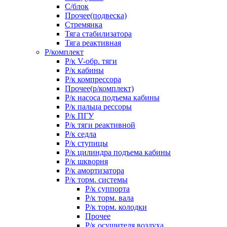
С/блок
Прочее(подвеска)
Стремянка
Тяга стабилизатора
Тяга реактивная
Р/комплект
Р/к V-обр. тяги
Р/к кабины
Р/к компрессора
Прочее(р/комплект)
Р/к насоса подъема кабины
Р/к пальца рессоры
Р/к ПГУ
Р/к тяги реактивной
Р/к седла
Р/к ступицы
Р/к цилиндра подъема кабины
Р/к шкворня
Р/к амортизатора
Р/к торм. системы
Р/к суппорта
Р/к торм. вала
Р/к торм. колодки
Прочее
Р/к осушителя воздуха