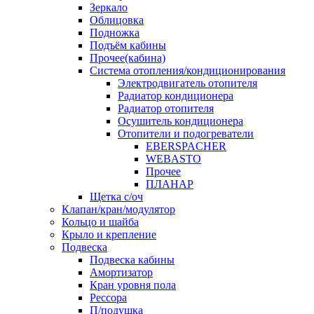
Зеркало
Облицовка
Подножка
Подъём кабины
Прочее(кабина)
Система отопления/кондиционирования
Электродвигатель отопителя
Радиатор кондиционера
Радиатор отопителя
Осушитель кондиционера
Отопители и подогреватели
EBERSPACHER
WEBASTO
Прочее
ПЛАНАР
Щетка с/оч
Клапан/кран/модулятор
Кольцо и шайба
Крыло и крепление
Подвеска
Подвеска кабины
Амортизатор
Кран уровня пола
Рессора
П/подушка