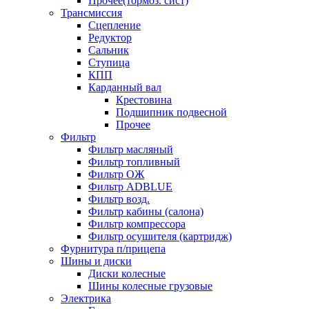
Прочее(тормоз. сист)
Трансмиссия
Сцепление
Редуктор
Сальник
Ступица
КПП
Карданный вал
Крестовина
Подшипник подвесной
Прочее
Фильтр
Фильтр масляный
Фильтр топливный
Фильтр ОЖ
Фильтр ADBLUE
Фильтр возд.
Фильтр кабины (салона)
Фильтр компрессора
Фильтр осушителя (картридж)
Фурнитура п/прицепа
Шины и диски
Диски колесные
Шины колесные грузовые
Электрика