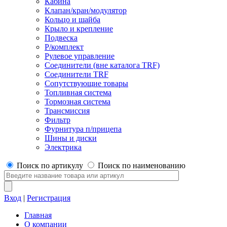
Кабина
Клапан/кран/модулятор
Кольцо и шайба
Крыло и крепление
Подвеска
Р/комплект
Рулевое управление
Соединители (вне каталога TRF)
Соединители TRF
Сопутствующие товары
Топливная система
Тормозная система
Трансмиссия
Фильтр
Фурнитура п/прицепа
Шины и диски
Электрика
Поиск по артикулу
Поиск по наименованию
Вход
|
Регистрация
Главная
О компании