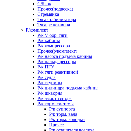
С/блок
Прочее(подвеска)
Стремянка
Тяга стабилизатора
Тяга реактивная
Р/комплект
Р/к V-обр. тяги
Р/к кабины
Р/к компрессора
Прочее(р/комплект)
Р/к насоса подъема кабины
Р/к пальца рессоры
Р/к ПГУ
Р/к тяги реактивной
Р/к седла
Р/к ступицы
Р/к цилиндра подъема кабины
Р/к шкворня
Р/к амортизатора
Р/к торм. системы
Р/к суппорта
Р/к торм. вала
Р/к торм. колодки
Прочее
Р/к осушителя воздуха