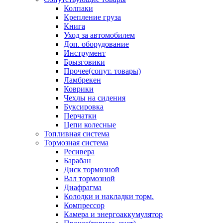
Колпаки
Крепление груза
Книга
Уход за автомобилем
Доп. оборудование
Инструмент
Брызговики
Прочее(сопут. товары)
Ламбрекен
Коврики
Чехлы на сидения
Буксировка
Перчатки
Цепи колесные
Топливная система
Тормозная система
Ресивера
Барабан
Диск тормозной
Вал тормозной
Диафрагма
Колодки и накладки торм.
Компрессор
Камера и энергоаккумулятор