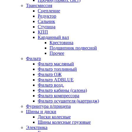
Прочее(тормоз. сист)
Трансмиссия
Сцепление
Редуктор
Сальник
Ступица
КПП
Карданный вал
Крестовина
Подшипник подвесной
Прочее
Фильтр
Фильтр масляный
Фильтр топливный
Фильтр ОЖ
Фильтр ADBLUE
Фильтр возд.
Фильтр кабины (салона)
Фильтр компрессора
Фильтр осушителя (картридж)
Фурнитура п/прицепа
Шины и диски
Диски колесные
Шины колесные грузовые
Электрика