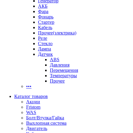
Генератор
АКБ
Фара
Фонарь
Стартер
Кабель
Прочее(электрика)
Реле
Стекло
Лампа
Датчик
ABS
Давления
Перемещения
Температуры
Прочее
•••
Каталог товаров
Акции
Fristom
WAS
Болт/Втулка/Гайка
Выхлопная система
Двигатель