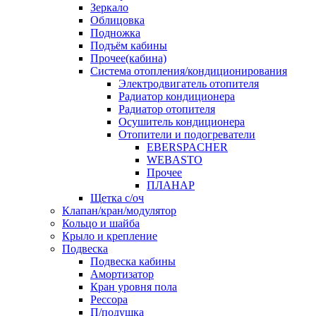
Зеркало
Облицовка
Подножка
Подъём кабины
Прочее(кабина)
Система отопления/кондиционирования
Электродвигатель отопителя
Радиатор кондиционера
Радиатор отопителя
Осушитель кондиционера
Отопители и подогреватели
EBERSPACHER
WEBASTO
Прочее
ПЛАНАР
Щетка с/оч
Клапан/кран/модулятор
Кольцо и шайба
Крыло и крепление
Подвеска
Подвеска кабины
Амортизатор
Кран уровня пола
Рессора
П/подушка