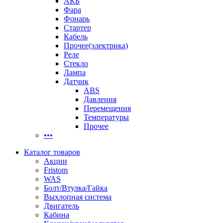
АКБ
Фара
Фонарь
Стартер
Кабель
Прочее(электрика)
Реле
Стекло
Лампа
Датчик
ABS
Давления
Перемещения
Температуры
Прочее
•••
Каталог товаров
Акции
Fristom
WAS
Болт/Втулка/Гайка
Выхлопная система
Двигатель
Кабина