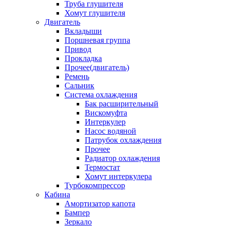
Труба глушителя
Хомут глушителя
Двигатель
Вкладыши
Поршневая группа
Привод
Прокладка
Прочее(двигатель)
Ремень
Сальник
Система охлаждения
Бак расширительный
Вискомуфта
Интеркулер
Насос водяной
Патрубок охлаждения
Прочее
Радиатор охлаждения
Термостат
Хомут интеркулера
Турбокомпрессор
Кабина
Амортизатор капота
Бампер
Зеркало