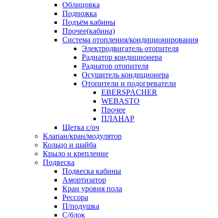
Облицовка
Подножка
Подъём кабины
Прочее(кабина)
Система отопления/кондиционирования
Электродвигатель отопителя
Радиатор кондиционера
Радиатор отопителя
Осушитель кондиционера
Отопители и подогреватели
EBERSPACHER
WEBASTO
Прочее
ПЛАНАР
Щетка с/оч
Клапан/кран/модулятор
Кольцо и шайба
Крыло и крепление
Подвеска
Подвеска кабины
Амортизатор
Кран уровня пола
Рессора
П/подушка
С/блок