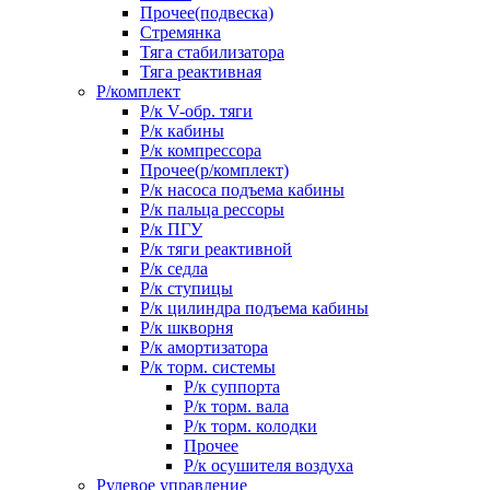
Прочее(подвеска)
Стремянка
Тяга стабилизатора
Тяга реактивная
Р/комплект
Р/к V-обр. тяги
Р/к кабины
Р/к компрессора
Прочее(р/комплект)
Р/к насоса подъема кабины
Р/к пальца рессоры
Р/к ПГУ
Р/к тяги реактивной
Р/к седла
Р/к ступицы
Р/к цилиндра подъема кабины
Р/к шкворня
Р/к амортизатора
Р/к торм. системы
Р/к суппорта
Р/к торм. вала
Р/к торм. колодки
Прочее
Р/к осушителя воздуха
Рулевое управление