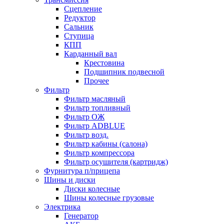
Сцепление
Редуктор
Сальник
Ступица
КПП
Карданный вал
Крестовина
Подшипник подвесной
Прочее
Фильтр
Фильтр масляный
Фильтр топливный
Фильтр ОЖ
Фильтр ADBLUE
Фильтр возд.
Фильтр кабины (салона)
Фильтр компрессора
Фильтр осушителя (картридж)
Фурнитура п/прицепа
Шины и диски
Диски колесные
Шины колесные грузовые
Электрика
Генератор