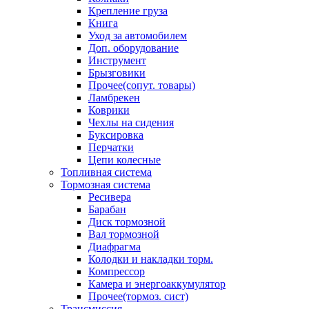
Крепление груза
Книга
Уход за автомобилем
Доп. оборудование
Инструмент
Брызговики
Прочее(сопут. товары)
Ламбрекен
Коврики
Чехлы на сидения
Буксировка
Перчатки
Цепи колесные
Топливная система
Тормозная система
Ресивера
Барабан
Диск тормозной
Вал тормозной
Диафрагма
Колодки и накладки торм.
Компрессор
Камера и энергоаккумулятор
Прочее(тормоз. сист)
Трансмиссия