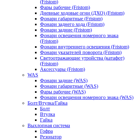
(Fristom)
Фары рабочие (Fristom)
Дневные ходовые огни (ДХО) (Fristom)
Фонари габаритные (Fristom)
Фонари заднего хода (Fristom)
Фонари задние (Fristom)
Фонари освещения номерного знака
(Fristom)
Фонари внутреннего освещения (Fristom)
Фонари указателей поворота (Fristom)
Светоотражающие утройства (катафот)
(Fristom)
Аксессуары (Fristom)
WAS
Фонари задние (WAS)
Фонари габаритные (WAS)
Фары рабочие (WAS)
Фонари освещения номерного знака (WAS)
Болт/Втулка/Гайка
Болт
Втулка
Гайка
Выхлопная система
Гофра
Резонатор