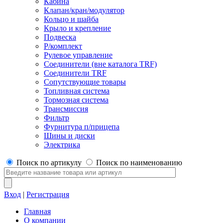
Кабина
Клапан/кран/модулятор
Кольцо и шайба
Крыло и крепление
Подвеска
Р/комплект
Рулевое управление
Соединители (вне каталога TRF)
Соединители TRF
Сопутствующие товары
Топливная система
Тормозная система
Трансмиссия
Фильтр
Фурнитура п/прицепа
Шины и диски
Электрика
Поиск по артикулу
Поиск по наименованию
Вход
|
Регистрация
Главная
О компании