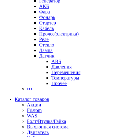
Генератор
АКБ
Фара
Фонарь
Стартер
Кабель
Прочее(электрика)
Реле
Стекло
Лампа
Датчик
ABS
Давления
Перемещения
Температуры
Прочее
•••
Каталог товаров
Акции
Fristom
WAS
Болт/Втулка/Гайка
Выхлопная система
Двигатель