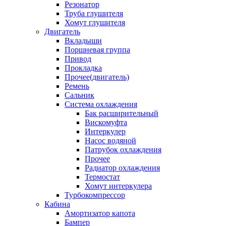
Резонатор
Труба глушителя
Хомут глушителя
Двигатель
Вкладыши
Поршневая группа
Привод
Прокладка
Прочее(двигатель)
Ремень
Сальник
Система охлаждения
Бак расширительный
Вискомуфта
Интеркулер
Насос водяной
Патрубок охлаждения
Прочее
Радиатор охлаждения
Термостат
Хомут интеркулера
Турбокомпрессор
Кабина
Амортизатор капота
Бампер