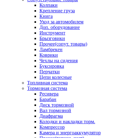
Колпаки
Крепление груза
Книга
Уход за автомобилем
Доп. оборудование
Инструмент
Брызговики
Прочее(сопут. товары)
Ламбрекен
Коврики
Чехлы на сидения
Буксировка
Перчатки
Цепи колесные
Топливная система
Тормозная система
Ресивера
Барабан
Диск тормозной
Вал тормозной
Диафрагма
Колодки и накладки торм.
Компрессор
Камера и энергоаккумулятор