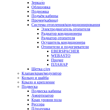
Зеркало
Облицовка
Подножка
Подъём кабины
Прочее(кабина)
Система отопления/кондиционирования
Электродвигатель отопителя
Радиатор кондиционера
Радиатор отопителя
Осушитель кондиционера
Отопители и подогреватели
EBERSPACHER
WEBASTO
Прочее
ПЛАНАР
Щетка с/оч
Клапан/кран/модулятор
Кольцо и шайба
Крыло и крепление
Подвеска
Подвеска кабины
Амортизатор
Кран уровня пола
Рессора
П/подушка