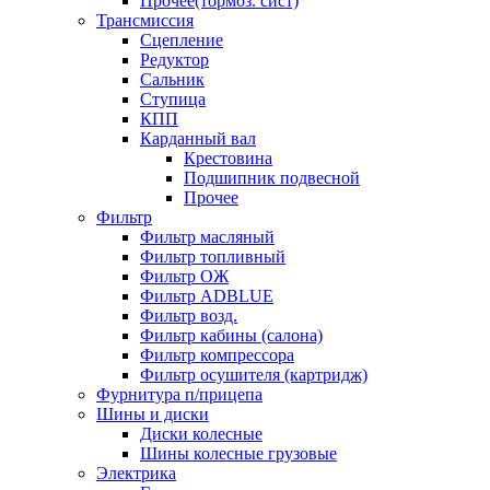
Прочее(тормоз. сист)
Трансмиссия
Сцепление
Редуктор
Сальник
Ступица
КПП
Карданный вал
Крестовина
Подшипник подвесной
Прочее
Фильтр
Фильтр масляный
Фильтр топливный
Фильтр ОЖ
Фильтр ADBLUE
Фильтр возд.
Фильтр кабины (салона)
Фильтр компрессора
Фильтр осушителя (картридж)
Фурнитура п/прицепа
Шины и диски
Диски колесные
Шины колесные грузовые
Электрика