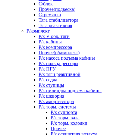
С/блок
Прочее(подвеска)
Стремянка
Тяга стабилизатора
Тяга реактивная
Р/комплект
Р/к V-обр. тяги
Р/к кабины
Р/к компрессора
Прочее(р/комплект)
Р/к насоса подъема кабины
Р/к пальца рессоры
Р/к ПГУ
Р/к тяги реактивной
Р/к седла
Р/к ступицы
Р/к цилиндра подъема кабины
Р/к шкворня
Р/к амортизатора
Р/к торм. системы
Р/к суппорта
Р/к торм. вала
Р/к торм. колодки
Прочее
Р/к осушителя воздуха