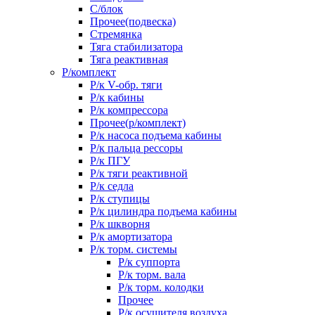
С/блок
Прочее(подвеска)
Стремянка
Тяга стабилизатора
Тяга реактивная
Р/комплект
Р/к V-обр. тяги
Р/к кабины
Р/к компрессора
Прочее(р/комплект)
Р/к насоса подъема кабины
Р/к пальца рессоры
Р/к ПГУ
Р/к тяги реактивной
Р/к седла
Р/к ступицы
Р/к цилиндра подъема кабины
Р/к шкворня
Р/к амортизатора
Р/к торм. системы
Р/к суппорта
Р/к торм. вала
Р/к торм. колодки
Прочее
Р/к осушителя воздуха