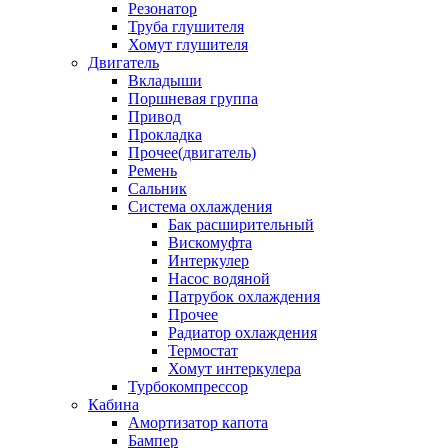
Резонатор
Труба глушителя
Хомут глушителя
Двигатель
Вкладыши
Поршневая группа
Привод
Прокладка
Прочее(двигатель)
Ремень
Сальник
Система охлаждения
Бак расширительный
Вискомуфта
Интеркулер
Насос водяной
Патрубок охлаждения
Прочее
Радиатор охлаждения
Термостат
Хомут интеркулера
Турбокомпрессор
Кабина
Амортизатор капота
Бампер