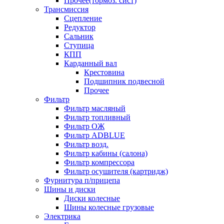
Прочее(тормоз. сист)
Трансмиссия
Сцепление
Редуктор
Сальник
Ступица
КПП
Карданный вал
Крестовина
Подшипник подвесной
Прочее
Фильтр
Фильтр масляный
Фильтр топливный
Фильтр ОЖ
Фильтр ADBLUE
Фильтр возд.
Фильтр кабины (салона)
Фильтр компрессора
Фильтр осушителя (картридж)
Фурнитура п/прицепа
Шины и диски
Диски колесные
Шины колесные грузовые
Электрика