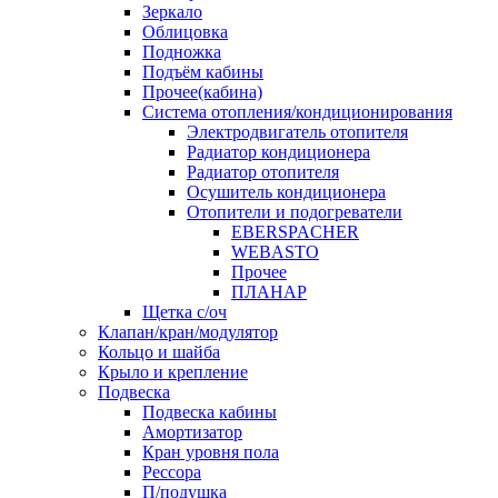
Зеркало
Облицовка
Подножка
Подъём кабины
Прочее(кабина)
Система отопления/кондиционирования
Электродвигатель отопителя
Радиатор кондиционера
Радиатор отопителя
Осушитель кондиционера
Отопители и подогреватели
EBERSPACHER
WEBASTO
Прочее
ПЛАНАР
Щетка с/оч
Клапан/кран/модулятор
Кольцо и шайба
Крыло и крепление
Подвеска
Подвеска кабины
Амортизатор
Кран уровня пола
Рессора
П/подушка