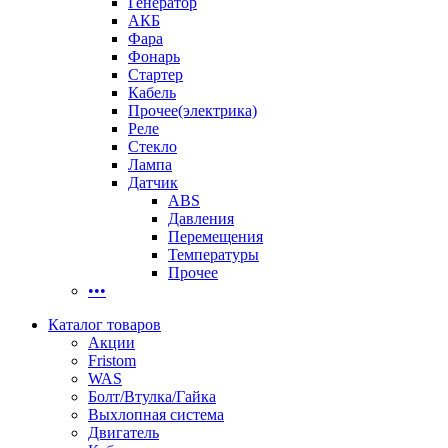
Генератор
АКБ
Фара
Фонарь
Стартер
Кабель
Прочее(электрика)
Реле
Стекло
Лампа
Датчик
ABS
Давления
Перемещения
Температуры
Прочее
•••
Каталог товаров
Акции
Fristom
WAS
Болт/Втулка/Гайка
Выхлопная система
Двигатель