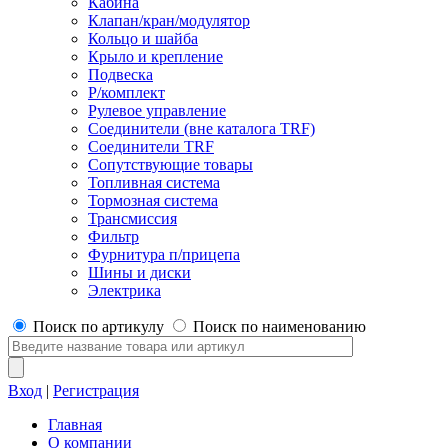
Кабина
Клапан/кран/модулятор
Кольцо и шайба
Крыло и крепление
Подвеска
Р/комплект
Рулевое управление
Соединители (вне каталога TRF)
Соединители TRF
Сопутствующие товары
Топливная система
Тормозная система
Трансмиссия
Фильтр
Фурнитура п/прицепа
Шины и диски
Электрика
Поиск по артикулу
Поиск по наименованию
Вход
|
Регистрация
Главная
О компании