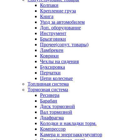
Колпаки
Крепление груза
Книга
Уход за автомобилем
Доп. оборудование
Инструмент
Брызговики
Прочее(сопут. товары)
Ламбрекен
Коврики
Чехлы на сидения
Буксировка
Перчатки
Цепи колесные
Топливная система
Тормозная система
Ресивера
Барабан
Диск тормозной
Вал тормозной
Диафрагма
Колодки и накладки торм.
Компрессор
Камера и энергоаккумулятор