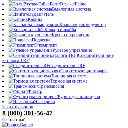
Болт/Втулка/Гайка
Выхлопная система
Двигатель
Кабина
Клапан/кран/модулятор
Кольцо и шайба
Крыло и крепление
Подвеска
Р/комплект
Рулевое управление
Соединители (вне
каталога TRF)
Соединители TRF
Сопутствующие товары
Топливная система
Тормозная система
Трансмиссия
Фильтр
Фурнитура п/прицепа
Электрика
Заказать звонок
8 (800) 301-56-47
бесплатный