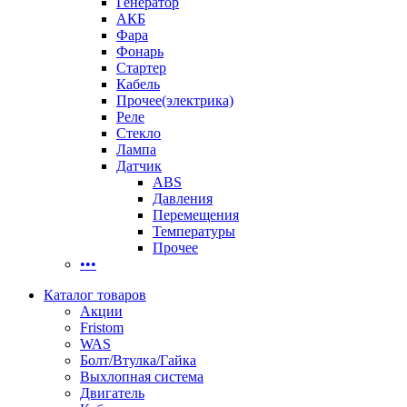
Генератор
АКБ
Фара
Фонарь
Стартер
Кабель
Прочее(электрика)
Реле
Стекло
Лампа
Датчик
ABS
Давления
Перемещения
Температуры
Прочее
•••
Каталог товаров
Акции
Fristom
WAS
Болт/Втулка/Гайка
Выхлопная система
Двигатель