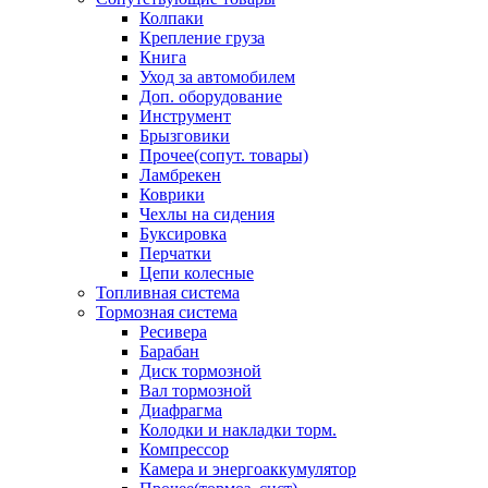
Колпаки
Крепление груза
Книга
Уход за автомобилем
Доп. оборудование
Инструмент
Брызговики
Прочее(сопут. товары)
Ламбрекен
Коврики
Чехлы на сидения
Буксировка
Перчатки
Цепи колесные
Топливная система
Тормозная система
Ресивера
Барабан
Диск тормозной
Вал тормозной
Диафрагма
Колодки и накладки торм.
Компрессор
Камера и энергоаккумулятор