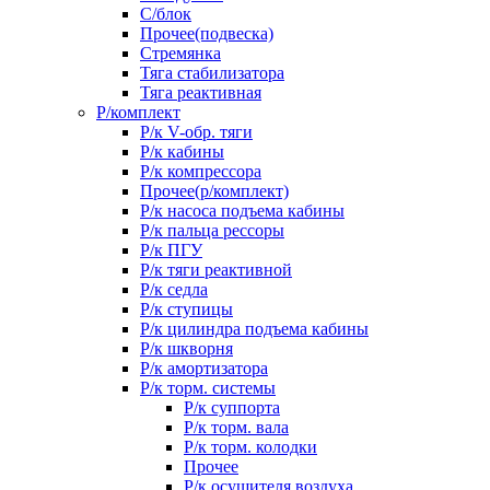
С/блок
Прочее(подвеска)
Стремянка
Тяга стабилизатора
Тяга реактивная
Р/комплект
Р/к V-обр. тяги
Р/к кабины
Р/к компрессора
Прочее(р/комплект)
Р/к насоса подъема кабины
Р/к пальца рессоры
Р/к ПГУ
Р/к тяги реактивной
Р/к седла
Р/к ступицы
Р/к цилиндра подъема кабины
Р/к шкворня
Р/к амортизатора
Р/к торм. системы
Р/к суппорта
Р/к торм. вала
Р/к торм. колодки
Прочее
Р/к осушителя воздуха