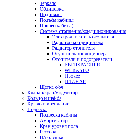
Зеркало
Облицовка
Подножка
Подъём кабины
Прочее(кабина)
Система отопления/кондиционирования
Электродвигатель отопителя
Радиатор кондиционера
Радиатор отопителя
Осушитель кондиционера
Отопители и подогреватели
EBERSPACHER
WEBASTO
Прочее
ПЛАНАР
Щетка с/оч
Клапан/кран/модулятор
Кольцо и шайба
Крыло и крепление
Подвеска
Подвеска кабины
Амортизатор
Кран уровня пола
Рессора
П/подушка