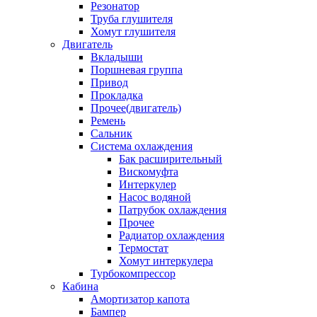
Резонатор
Труба глушителя
Хомут глушителя
Двигатель
Вкладыши
Поршневая группа
Привод
Прокладка
Прочее(двигатель)
Ремень
Сальник
Система охлаждения
Бак расширительный
Вискомуфта
Интеркулер
Насос водяной
Патрубок охлаждения
Прочее
Радиатор охлаждения
Термостат
Хомут интеркулера
Турбокомпрессор
Кабина
Амортизатор капота
Бампер