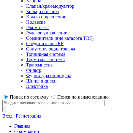
Кабина
Клапан/кран/модулятор
Кольцо и шайба
Крыло и крепление
Подвеска
Р/комплект
Рулевое управление
Соединители (вне каталога TRF)
Соединители TRF
Сопутствующие товары
Топливная система
Тормозная система
Трансмиссия
Фильтр
Фурнитура п/прицепа
Шины и диски
Электрика
Поиск по артикулу
Поиск по наименованию
Вход
|
Регистрация
Главная
О компании