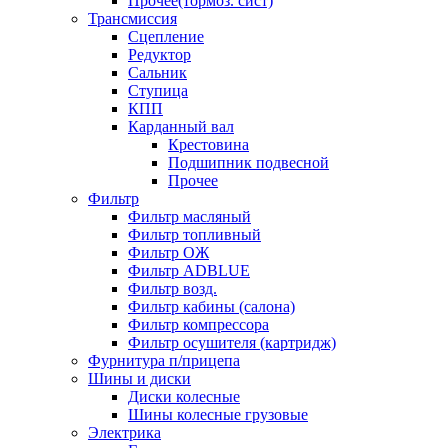
Прочее(тормоз. сист)
Трансмиссия
Сцепление
Редуктор
Сальник
Ступица
КПП
Карданный вал
Крестовина
Подшипник подвесной
Прочее
Фильтр
Фильтр масляный
Фильтр топливный
Фильтр ОЖ
Фильтр ADBLUE
Фильтр возд.
Фильтр кабины (салона)
Фильтр компрессора
Фильтр осушителя (картридж)
Фурнитура п/прицепа
Шины и диски
Диски колесные
Шины колесные грузовые
Электрика