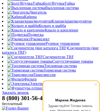
Болт/Втулка/Гайка
Выхлопная система
Двигатель
Кабина
Клапан/кран/модулятор
Кольцо и шайба
Крыло и крепление
Подвеска
Р/комплект
Рулевое управление
Соединители (вне
каталога TRF)
Соединители TRF
Сопутствующие товары
Топливная система
Тормозная система
Трансмиссия
Фильтр
Электрика
Фурнитура п/прицепа
Заказать звонок
8 (800) 301-56-47
Марина Жидкова
бесплатный
Здравствуйте! Готова помочь
вам. Напишите мне, если у