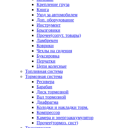
Крепление груза
Книга
Уход за автомобилем
Доп. оборудование
Инструмент
Брызговики
Прочее(сопут. товары)
Ламбрекен
Коврики
Чехлы на сидения
Буксировка
Перчатки
Цепи колесные
Топливная система
Тормозная система
Ресивера
Барабан
Диск тормозной
Вал тормозной
Диафрагма
Колодки и накладки торм.
Компрессор
Камера и энергоаккумулятор
Прочее(тормоз. сист)
Трансмиссия