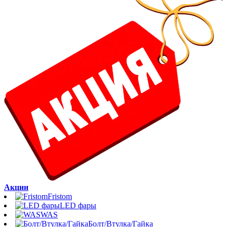
Акции
Fristom
LED фары
WAS
Болт/Втулка/Гайка