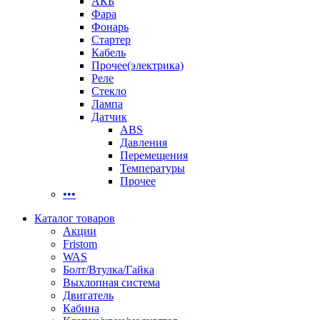
АКБ
Фара
Фонарь
Стартер
Кабель
Прочее(электрика)
Реле
Стекло
Лампа
Датчик
ABS
Давления
Перемещения
Температуры
Прочее
•••
Каталог товаров
Акции
Fristom
WAS
Болт/Втулка/Гайка
Выхлопная система
Двигатель
Кабина