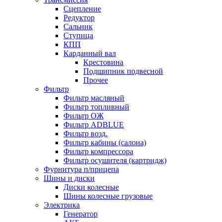
Сцепление
Редуктор
Сальник
Ступица
КПП
Карданный вал
Крестовина
Подшипник подвесной
Прочее
Фильтр
Фильтр масляный
Фильтр топливный
Фильтр ОЖ
Фильтр ADBLUE
Фильтр возд.
Фильтр кабины (салона)
Фильтр компрессора
Фильтр осушителя (картридж)
Фурнитура п/прицепа
Шины и диски
Диски колесные
Шины колесные грузовые
Электрика
Генератор