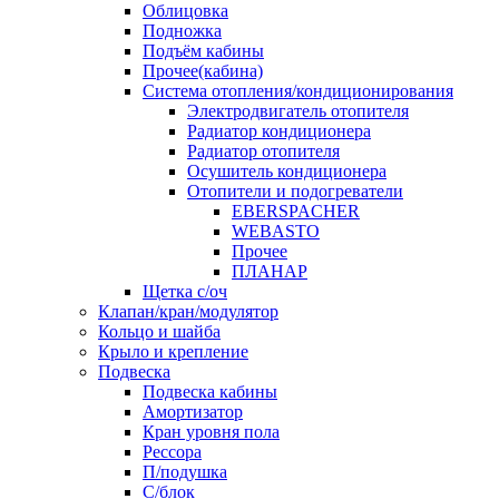
Облицовка
Подножка
Подъём кабины
Прочее(кабина)
Система отопления/кондиционирования
Электродвигатель отопителя
Радиатор кондиционера
Радиатор отопителя
Осушитель кондиционера
Отопители и подогреватели
EBERSPACHER
WEBASTO
Прочее
ПЛАНАР
Щетка с/оч
Клапан/кран/модулятор
Кольцо и шайба
Крыло и крепление
Подвеска
Подвеска кабины
Амортизатор
Кран уровня пола
Рессора
П/подушка
С/блок