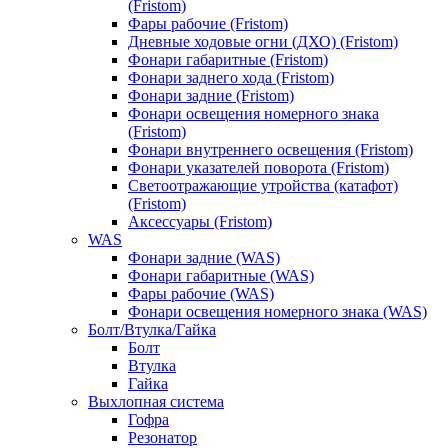
(Fristom)
Фары рабочие (Fristom)
Дневные ходовые огни (ДХО) (Fristom)
Фонари габаритные (Fristom)
Фонари заднего хода (Fristom)
Фонари задние (Fristom)
Фонари освещения номерного знака
(Fristom)
Фонари внутреннего освещения (Fristom)
Фонари указателей поворота (Fristom)
Светоотражающие утройства (катафот)
(Fristom)
Аксессуары (Fristom)
WAS
Фонари задние (WAS)
Фонари габаритные (WAS)
Фары рабочие (WAS)
Фонари освещения номерного знака (WAS)
Болт/Втулка/Гайка
Болт
Втулка
Гайка
Выхлопная система
Гофра
Резонатор