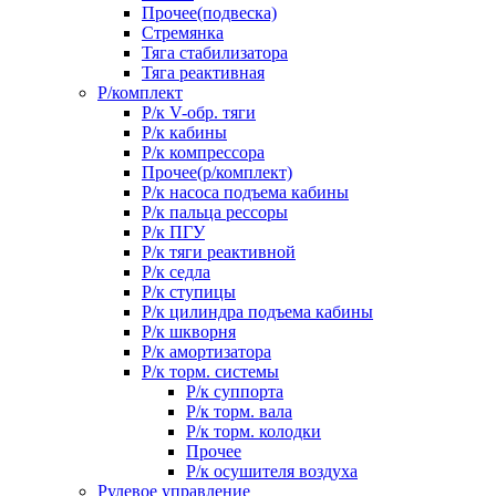
Прочее(подвеска)
Стремянка
Тяга стабилизатора
Тяга реактивная
Р/комплект
Р/к V-обр. тяги
Р/к кабины
Р/к компрессора
Прочее(р/комплект)
Р/к насоса подъема кабины
Р/к пальца рессоры
Р/к ПГУ
Р/к тяги реактивной
Р/к седла
Р/к ступицы
Р/к цилиндра подъема кабины
Р/к шкворня
Р/к амортизатора
Р/к торм. системы
Р/к суппорта
Р/к торм. вала
Р/к торм. колодки
Прочее
Р/к осушителя воздуха
Рулевое управление