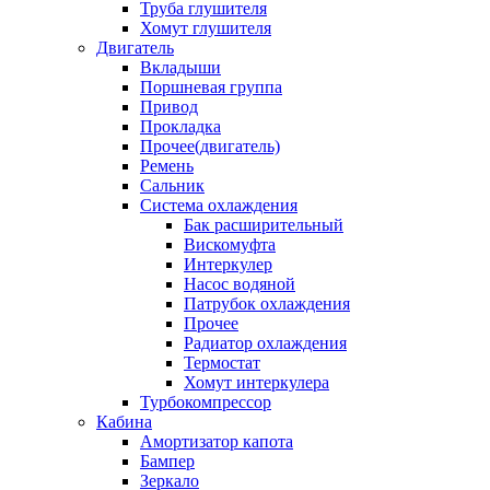
Труба глушителя
Хомут глушителя
Двигатель
Вкладыши
Поршневая группа
Привод
Прокладка
Прочее(двигатель)
Ремень
Сальник
Система охлаждения
Бак расширительный
Вискомуфта
Интеркулер
Насос водяной
Патрубок охлаждения
Прочее
Радиатор охлаждения
Термостат
Хомут интеркулера
Турбокомпрессор
Кабина
Амортизатор капота
Бампер
Зеркало