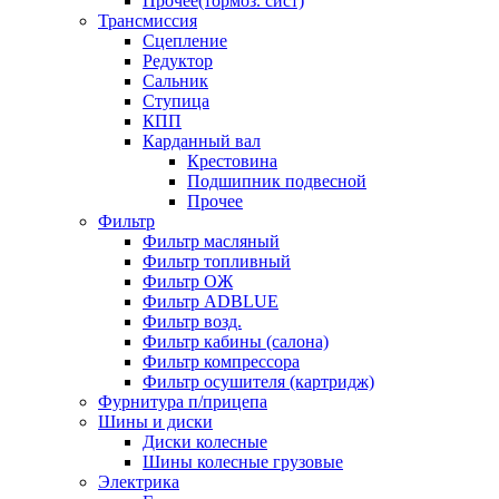
Прочее(тормоз. сист)
Трансмиссия
Сцепление
Редуктор
Сальник
Ступица
КПП
Карданный вал
Крестовина
Подшипник подвесной
Прочее
Фильтр
Фильтр масляный
Фильтр топливный
Фильтр ОЖ
Фильтр ADBLUE
Фильтр возд.
Фильтр кабины (салона)
Фильтр компрессора
Фильтр осушителя (картридж)
Фурнитура п/прицепа
Шины и диски
Диски колесные
Шины колесные грузовые
Электрика