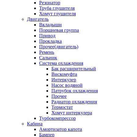
Резонатор
Труба глушителя
Хомут глушителя
Двигатель
Вкладыши
Поршневая группа
Привод
Прокладка
Прочее(двигатель)
Ремень
Сальник
Система охлаждения
Бак расширительный
Вискомуфта
Интеркулер
Насос водяной
Патрубок охлаждения
Прочее
Радиатор охлаждения
Термостат
Хомут интеркулера
Турбокомпрессор
Кабина
Амортизатор капота
Бампер