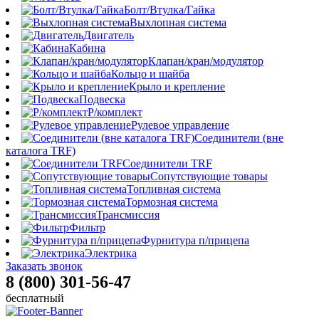
Болт/Втулка/Гайка
Выхлопная система
Двигатель
Кабина
Клапан/кран/модулятор
Кольцо и шайба
Крыло и крепление
Подвеска
Р/комплект
Рулевое управление
Соединители (вне
каталога TRF)
Соединители TRF
Сопутствующие товары
Топливная система
Тормозная система
Трансмиссия
Фильтр
Фурнитура п/прицепа
Электрика
Заказать звонок
8 (800) 301-56-47
бесплатный