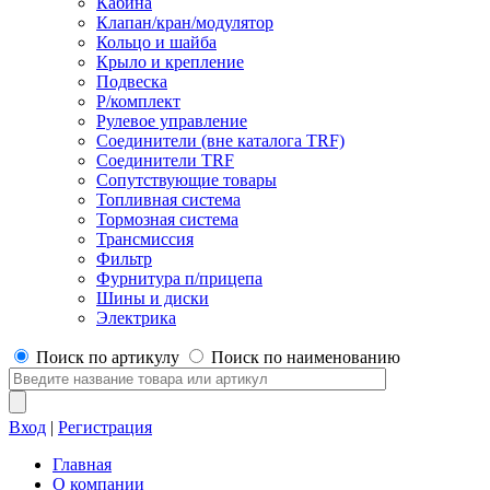
Кабина
Клапан/кран/модулятор
Кольцо и шайба
Крыло и крепление
Подвеска
Р/комплект
Рулевое управление
Соединители (вне каталога TRF)
Соединители TRF
Сопутствующие товары
Топливная система
Тормозная система
Трансмиссия
Фильтр
Фурнитура п/прицепа
Шины и диски
Электрика
Поиск по артикулу
Поиск по наименованию
Вход
|
Регистрация
Главная
О компании