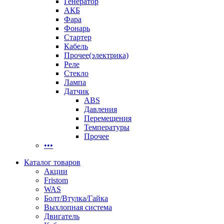
Генератор
АКБ
Фара
Фонарь
Стартер
Кабель
Прочее(электрика)
Реле
Стекло
Лампа
Датчик
ABS
Давления
Перемещения
Температуры
Прочее
•••
Каталог товаров
Акции
Fristom
WAS
Болт/Втулка/Гайка
Выхлопная система
Двигатель