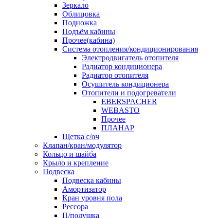
Зеркало
Облицовка
Подножка
Подъём кабины
Прочее(кабина)
Система отопления/кондиционирования
Электродвигатель отопителя
Радиатор кондиционера
Радиатор отопителя
Осушитель кондиционера
Отопители и подогреватели
EBERSPACHER
WEBASTO
Прочее
ПЛАНАР
Щетка с/оч
Клапан/кран/модулятор
Кольцо и шайба
Крыло и крепление
Подвеска
Подвеска кабины
Амортизатор
Кран уровня пола
Рессора
П/подушка