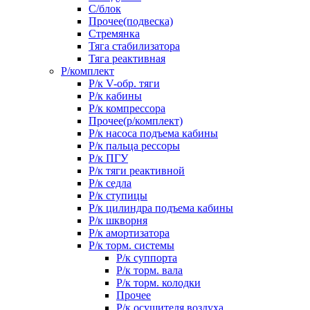
С/блок
Прочее(подвеска)
Стремянка
Тяга стабилизатора
Тяга реактивная
Р/комплект
Р/к V-обр. тяги
Р/к кабины
Р/к компрессора
Прочее(р/комплект)
Р/к насоса подъема кабины
Р/к пальца рессоры
Р/к ПГУ
Р/к тяги реактивной
Р/к седла
Р/к ступицы
Р/к цилиндра подъема кабины
Р/к шкворня
Р/к амортизатора
Р/к торм. системы
Р/к суппорта
Р/к торм. вала
Р/к торм. колодки
Прочее
Р/к осушителя воздуха