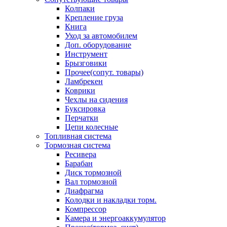
Колпаки
Крепление груза
Книга
Уход за автомобилем
Доп. оборудование
Инструмент
Брызговики
Прочее(сопут. товары)
Ламбрекен
Коврики
Чехлы на сидения
Буксировка
Перчатки
Цепи колесные
Топливная система
Тормозная система
Ресивера
Барабан
Диск тормозной
Вал тормозной
Диафрагма
Колодки и накладки торм.
Компрессор
Камера и энергоаккумулятор