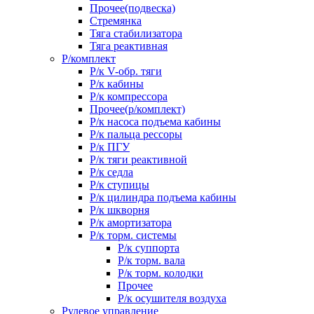
Прочее(подвеска)
Стремянка
Тяга стабилизатора
Тяга реактивная
Р/комплект
Р/к V-обр. тяги
Р/к кабины
Р/к компрессора
Прочее(р/комплект)
Р/к насоса подъема кабины
Р/к пальца рессоры
Р/к ПГУ
Р/к тяги реактивной
Р/к седла
Р/к ступицы
Р/к цилиндра подъема кабины
Р/к шкворня
Р/к амортизатора
Р/к торм. системы
Р/к суппорта
Р/к торм. вала
Р/к торм. колодки
Прочее
Р/к осушителя воздуха
Рулевое управление