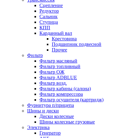
Сцепление
Редуктор
Сальник
Ступица
КПП
Карданный вал
Крестовина
Подшипник подвесной
Прочее
Фильтр
Фильтр масляный
Фильтр топливный
Фильтр ОЖ
Фильтр ADBLUE
Фильтр возд.
Фильтр кабины (салона)
Фильтр компрессора
Фильтр осушителя (картридж)
Фурнитура п/прицепа
Шины и диски
Диски колесные
Шины колесные грузовые
Электрика
Генератор