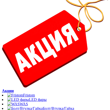
Акции
Fristom
LED фары
WAS
Болт/Втулка/Гайка