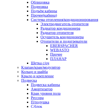
Облицовка
Подножка
Подъём кабины
Прочее(кабина)
Система отопления/кондиционирования
Электродвигатель отопителя
Радиатор кондиционера
Радиатор отопителя
Осушитель кондиционера
Отопители и подогреватели
EBERSPACHER
WEBASTO
Прочее
ПЛАНАР
Щетка с/оч
Клапан/кран/модулятор
Кольцо и шайба
Крыло и крепление
Подвеска
Подвеска кабины
Амортизатор
Кран уровня пола
Рессора
П/подушка
С/блок