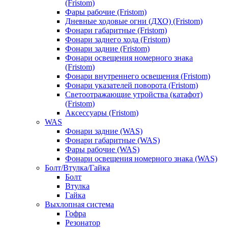
(Fristom)
Фары рабочие (Fristom)
Дневные ходовые огни (ДХО) (Fristom)
Фонари габаритные (Fristom)
Фонари заднего хода (Fristom)
Фонари задние (Fristom)
Фонари освещения номерного знака
(Fristom)
Фонари внутреннего освещения (Fristom)
Фонари указателей поворота (Fristom)
Светоотражающие утройства (катафот)
(Fristom)
Аксессуары (Fristom)
WAS
Фонари задние (WAS)
Фонари габаритные (WAS)
Фары рабочие (WAS)
Фонари освещения номерного знака (WAS)
Болт/Втулка/Гайка
Болт
Втулка
Гайка
Выхлопная система
Гофра
Резонатор