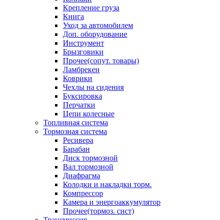
Крепление груза
Книга
Уход за автомобилем
Доп. оборудование
Инструмент
Брызговики
Прочее(сопут. товары)
Ламбрекен
Коврики
Чехлы на сидения
Буксировка
Перчатки
Цепи колесные
Топливная система
Тормозная система
Ресивера
Барабан
Диск тормозной
Вал тормозной
Диафрагма
Колодки и накладки торм.
Компрессор
Камера и энергоаккумулятор
Прочее(тормоз. сист)
Трансмиссия