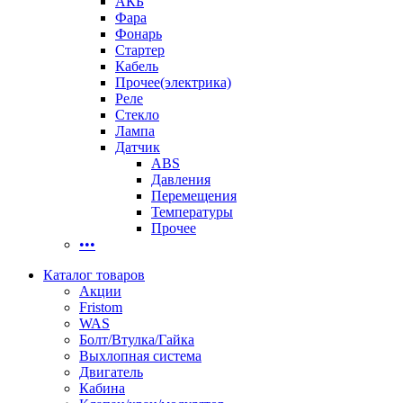
АКБ
Фара
Фонарь
Стартер
Кабель
Прочее(электрика)
Реле
Стекло
Лампа
Датчик
ABS
Давления
Перемещения
Температуры
Прочее
•••
Каталог товаров
Акции
Fristom
WAS
Болт/Втулка/Гайка
Выхлопная система
Двигатель
Кабина