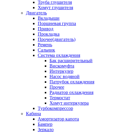
Труба глушителя
Хомут глушителя
Двигатель
Вкладыши
Поршневая группа
Привод
Прокладка
Прочее(двигатель)
Ремень
Сальник
Система охлаждения
Бак расширительный
Вискомуфта
Интеркулер
Насос водяной
Патрубок охлаждения
Прочее
Радиатор охлаждения
Термостат
Хомут интеркулера
Турбокомпрессор
Кабина
Амортизатор капота
Бампер
Зеркало