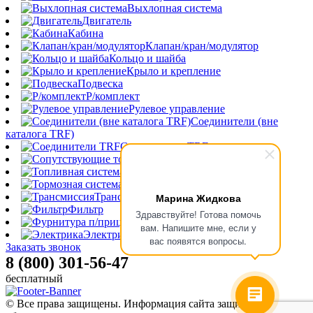
Выхлопная система
Двигатель
Кабина
Клапан/кран/модулятор
Кольцо и шайба
Крыло и крепление
Подвеска
Р/комплект
Рулевое управление
Соединители (вне
каталога TRF)
Соединители TRF
Сопутствующие товары
Топливная система
Тормозная система
Марина Жидкова
Трансмиссия
Фильтр
Здравствуйте! Готова помочь
Фурнитура п/прицепа
вам. Напишите мне, если у
Электрика
вас появятся вопросы.
Заказать звонок
8 (800) 301-56-47
бесплатный
© Все права защищены. Информация сайта защищена законом