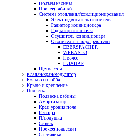
Подъём кабины
Прочее(кабина)
Система отопления/кондиционирования
Электродвигатель отопителя
Радиатор кондиционера
Радиатор отопителя
Осушитель кондиционера
Отопители и подогреватели
EBERSPACHER
WEBASTO
Прочее
ПЛАНАР
Щетка с/оч
Клапан/кран/модулятор
Кольцо и шайба
Крыло и крепление
Подвеска
Подвеска кабины
Амортизатор
Кран уровня пола
Рессора
П/подушка
С/блок
Прочее(подвеска)
Стремянка