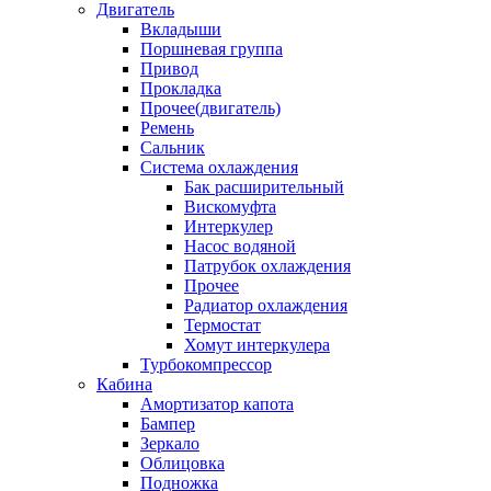
Двигатель
Вкладыши
Поршневая группа
Привод
Прокладка
Прочее(двигатель)
Ремень
Сальник
Система охлаждения
Бак расширительный
Вискомуфта
Интеркулер
Насос водяной
Патрубок охлаждения
Прочее
Радиатор охлаждения
Термостат
Хомут интеркулера
Турбокомпрессор
Кабина
Амортизатор капота
Бампер
Зеркало
Облицовка
Подножка