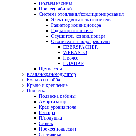
Подъём кабины
Прочее(кабина)
Система отопления/кондиционирования
Электродвигатель отопителя
Радиатор кондиционера
Радиатор отопителя
Осушитель кондиционера
Отопители и подогреватели
EBERSPACHER
WEBASTO
Прочее
ПЛАНАР
Щетка с/оч
Клапан/кран/модулятор
Кольцо и шайба
Крыло и крепление
Подвеска
Подвеска кабины
Амортизатор
Кран уровня пола
Рессора
П/подушка
С/блок
Прочее(подвеска)
Стремянка