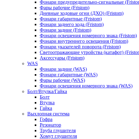
Фонари предупредительно-сигнальные (Fristo
Фары рабочие (Fristom)
Дневные ходовые огни (ДХО) (Fristom)
Фонари габаритные (Fristom)
Фонари заднего хода (Fristom)
Фонари задние (Fristom)
Фонари освещения номерного знака (Fristom)
Фонари внутреннего освещения (Fristom)
Фонари указателей поворота (Fristom)
Светоотражающие утройства (катафот) (Fristo
Аксессуары (Fristom)
WAS
Фонари задние (WAS)
Фонари габаритные (WAS)
Фары рабочие (WAS)
Фонари освещения номерного знака (WAS)
Болт/Втулка/Гайка
Болт
Втулка
Гайка
Выхлопная система
Гофра
Резонатор
Труба глушителя
Хомут глушителя