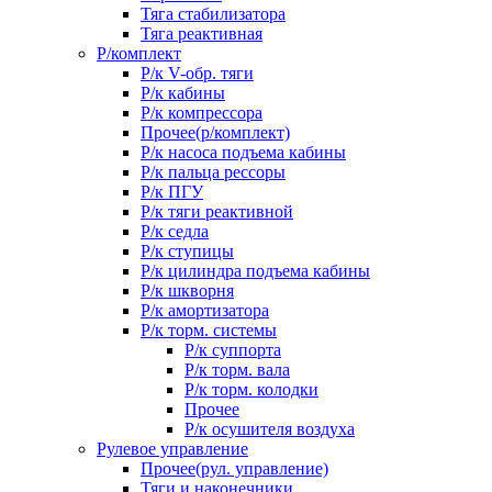
Тяга стабилизатора
Тяга реактивная
Р/комплект
Р/к V-обр. тяги
Р/к кабины
Р/к компрессора
Прочее(р/комплект)
Р/к насоса подъема кабины
Р/к пальца рессоры
Р/к ПГУ
Р/к тяги реактивной
Р/к седла
Р/к ступицы
Р/к цилиндра подъема кабины
Р/к шкворня
Р/к амортизатора
Р/к торм. системы
Р/к суппорта
Р/к торм. вала
Р/к торм. колодки
Прочее
Р/к осушителя воздуха
Рулевое управление
Прочее(рул. управление)
Тяги и наконечники