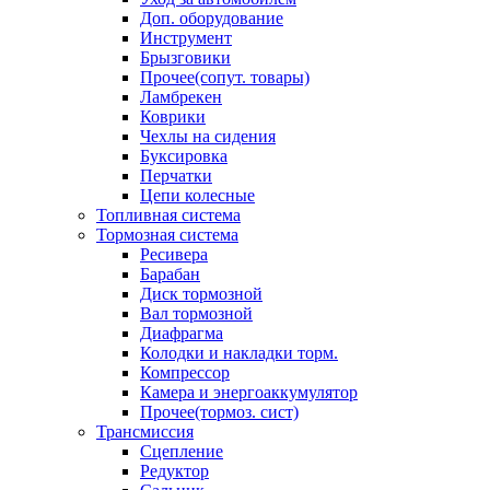
Доп. оборудование
Инструмент
Брызговики
Прочее(сопут. товары)
Ламбрекен
Коврики
Чехлы на сидения
Буксировка
Перчатки
Цепи колесные
Топливная система
Тормозная система
Ресивера
Барабан
Диск тормозной
Вал тормозной
Диафрагма
Колодки и накладки торм.
Компрессор
Камера и энергоаккумулятор
Прочее(тормоз. сист)
Трансмиссия
Сцепление
Редуктор