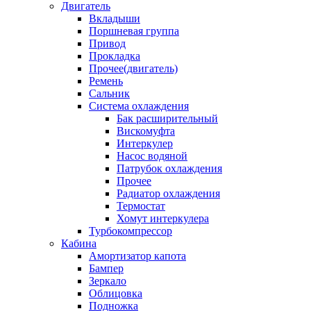
Двигатель
Вкладыши
Поршневая группа
Привод
Прокладка
Прочее(двигатель)
Ремень
Сальник
Система охлаждения
Бак расширительный
Вискомуфта
Интеркулер
Насос водяной
Патрубок охлаждения
Прочее
Радиатор охлаждения
Термостат
Хомут интеркулера
Турбокомпрессор
Кабина
Амортизатор капота
Бампер
Зеркало
Облицовка
Подножка