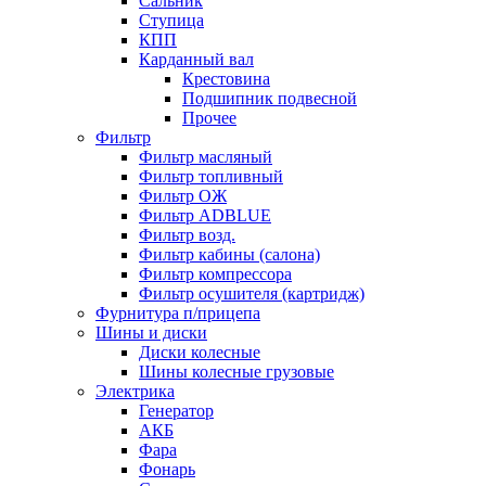
Сальник
Ступица
КПП
Карданный вал
Крестовина
Подшипник подвесной
Прочее
Фильтр
Фильтр масляный
Фильтр топливный
Фильтр ОЖ
Фильтр ADBLUE
Фильтр возд.
Фильтр кабины (салона)
Фильтр компрессора
Фильтр осушителя (картридж)
Фурнитура п/прицепа
Шины и диски
Диски колесные
Шины колесные грузовые
Электрика
Генератор
АКБ
Фара
Фонарь