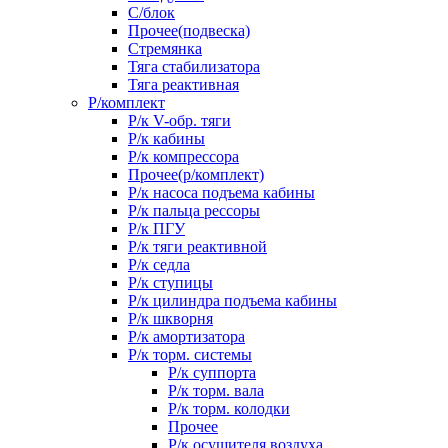
С/блок
Прочее(подвеска)
Стремянка
Тяга стабилизатора
Тяга реактивная
Р/комплект
Р/к V-обр. тяги
Р/к кабины
Р/к компрессора
Прочее(р/комплект)
Р/к насоса подъема кабины
Р/к пальца рессоры
Р/к ПГУ
Р/к тяги реактивной
Р/к седла
Р/к ступицы
Р/к цилиндра подъема кабины
Р/к шкворня
Р/к амортизатора
Р/к торм. системы
Р/к суппорта
Р/к торм. вала
Р/к торм. колодки
Прочее
Р/к осушителя воздуха