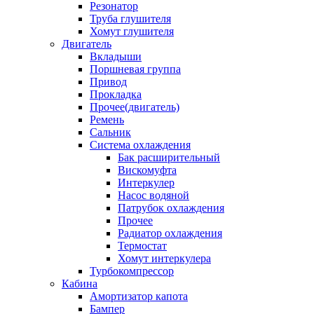
Резонатор
Труба глушителя
Хомут глушителя
Двигатель
Вкладыши
Поршневая группа
Привод
Прокладка
Прочее(двигатель)
Ремень
Сальник
Система охлаждения
Бак расширительный
Вискомуфта
Интеркулер
Насос водяной
Патрубок охлаждения
Прочее
Радиатор охлаждения
Термостат
Хомут интеркулера
Турбокомпрессор
Кабина
Амортизатор капота
Бампер