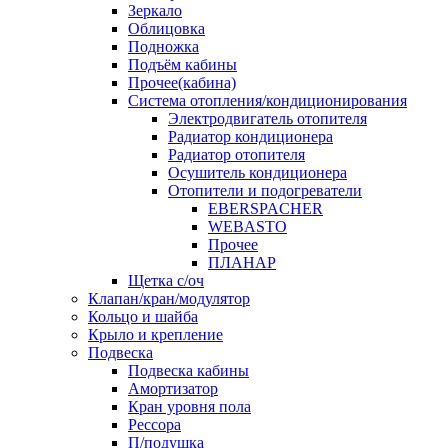
Зеркало
Облицовка
Подножка
Подъём кабины
Прочее(кабина)
Система отопления/кондиционирования
Электродвигатель отопителя
Радиатор кондиционера
Радиатор отопителя
Осушитель кондиционера
Отопители и подогреватели
EBERSPACHER
WEBASTO
Прочее
ПЛАНАР
Щетка с/оч
Клапан/кран/модулятор
Кольцо и шайба
Крыло и крепление
Подвеска
Подвеска кабины
Амортизатор
Кран уровня пола
Рессора
П/подушка