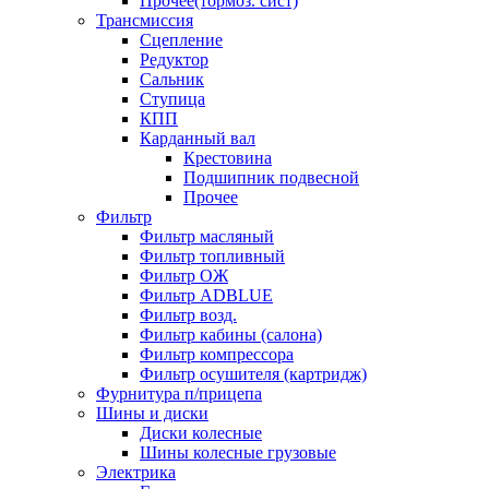
Прочее(тормоз. сист)
Трансмиссия
Сцепление
Редуктор
Сальник
Ступица
КПП
Карданный вал
Крестовина
Подшипник подвесной
Прочее
Фильтр
Фильтр масляный
Фильтр топливный
Фильтр ОЖ
Фильтр ADBLUE
Фильтр возд.
Фильтр кабины (салона)
Фильтр компрессора
Фильтр осушителя (картридж)
Фурнитура п/прицепа
Шины и диски
Диски колесные
Шины колесные грузовые
Электрика