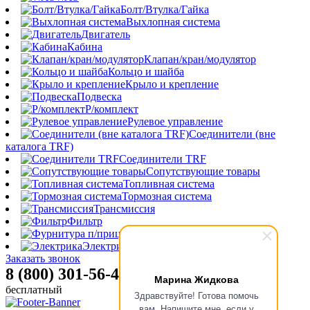
Болт/Втулка/Гайка
Выхлопная система
Двигатель
Кабина
Клапан/кран/модулятор
Кольцо и шайба
Крыло и крепление
Подвеска
Р/комплект
Рулевое управление
Соединители (вне
каталога TRF)
Соединители TRF
Сопутствующие товары
Топливная система
Тормозная система
Трансмиссия
Фильтр
Фурнитура п/прицепа
Электрика
Заказать звонок
8 (800) 301-56-47
Марина Жидкова
бесплатный
Здравствуйте! Готова помочь
вам. Напишите мне, если у