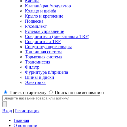
Кабина
Клапан/кран/модулятор
Кольцо и шайба
Крыло и крепление
Подвеска
Р/комплект
Рулевое управление
Соединители (вне каталога TRF)
Соединители TRF
Сопутствующие товары
Топливная система
Тормозная система
Трансмиссия
Фильтр
Фурнитура п/прицепа
Шины и диски
Электрика
Поиск по артикулу
Поиск по наименованию
Вход
|
Регистрация
Главная
О компании