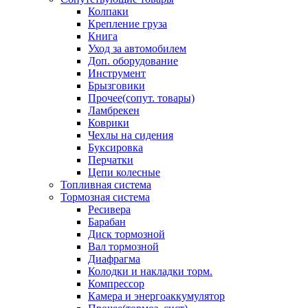
Колпаки
Крепление груза
Книга
Уход за автомобилем
Доп. оборудование
Инструмент
Брызговики
Прочее(сопут. товары)
Ламбрекен
Коврики
Чехлы на сидения
Буксировка
Перчатки
Цепи колесные
Топливная система
Тормозная система
Ресивера
Барабан
Диск тормозной
Вал тормозной
Диафрагма
Колодки и накладки торм.
Компрессор
Камера и энергоаккумулятор