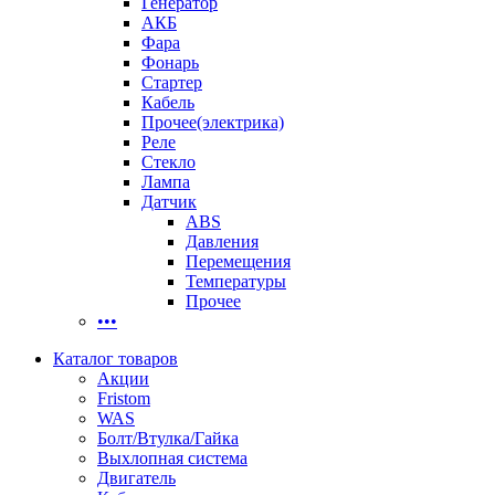
Генератор
АКБ
Фара
Фонарь
Стартер
Кабель
Прочее(электрика)
Реле
Стекло
Лампа
Датчик
ABS
Давления
Перемещения
Температуры
Прочее
•••
Каталог товаров
Акции
Fristom
WAS
Болт/Втулка/Гайка
Выхлопная система
Двигатель