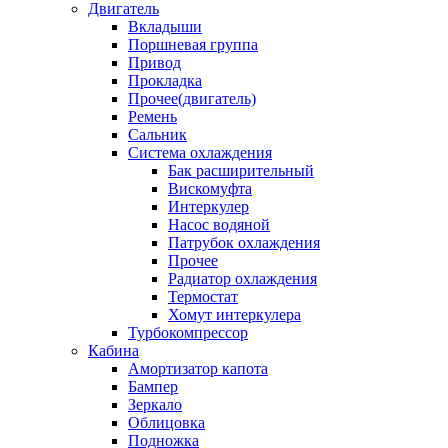
Двигатель
Вкладыши
Поршневая группа
Привод
Прокладка
Прочее(двигатель)
Ремень
Сальник
Система охлаждения
Бак расширительный
Вискомуфта
Интеркулер
Насос водяной
Патрубок охлаждения
Прочее
Радиатор охлаждения
Термостат
Хомут интеркулера
Турбокомпрессор
Кабина
Амортизатор капота
Бампер
Зеркало
Облицовка
Подножка