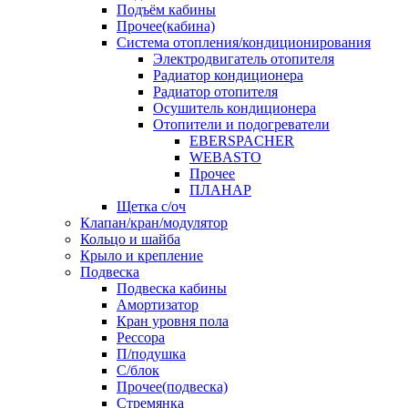
Подъём кабины
Прочее(кабина)
Система отопления/кондиционирования
Электродвигатель отопителя
Радиатор кондиционера
Радиатор отопителя
Осушитель кондиционера
Отопители и подогреватели
EBERSPACHER
WEBASTO
Прочее
ПЛАНАР
Щетка с/оч
Клапан/кран/модулятор
Кольцо и шайба
Крыло и крепление
Подвеска
Подвеска кабины
Амортизатор
Кран уровня пола
Рессора
П/подушка
С/блок
Прочее(подвеска)
Стремянка