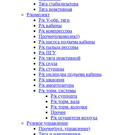
Тяга стабилизатора
Тяга реактивная
Р/комплект
Р/к V-обр. тяги
Р/к кабины
Р/к компрессора
Прочее(р/комплект)
Р/к насоса подъема кабины
Р/к пальца рессоры
Р/к ПГУ
Р/к тяги реактивной
Р/к седла
Р/к ступицы
Р/к цилиндра подъема кабины
Р/к шкворня
Р/к амортизатора
Р/к торм. системы
Р/к суппорта
Р/к торм. вала
Р/к торм. колодки
Прочее
Р/к осушителя воздуха
Рулевое управление
Прочее(рул. управление)
Тяги и наконечники