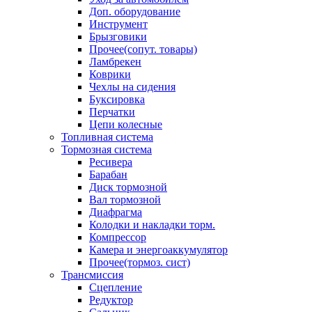
Доп. оборудование
Инструмент
Брызговики
Прочее(сопут. товары)
Ламбрекен
Коврики
Чехлы на сидения
Буксировка
Перчатки
Цепи колесные
Топливная система
Тормозная система
Ресивера
Барабан
Диск тормозной
Вал тормозной
Диафрагма
Колодки и накладки торм.
Компрессор
Камера и энергоаккумулятор
Прочее(тормоз. сист)
Трансмиссия
Сцепление
Редуктор