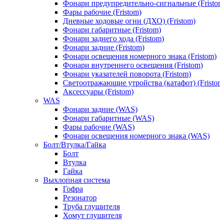
Фонари предупредительно-сигнальные (Fristo
Фары рабочие (Fristom)
Дневные ходовые огни (ДХО) (Fristom)
Фонари габаритные (Fristom)
Фонари заднего хода (Fristom)
Фонари задние (Fristom)
Фонари освещения номерного знака (Fristom)
Фонари внутреннего освещения (Fristom)
Фонари указателей поворота (Fristom)
Светоотражающие утройства (катафот) (Fristo
Аксессуары (Fristom)
WAS
Фонари задние (WAS)
Фонари габаритные (WAS)
Фары рабочие (WAS)
Фонари освещения номерного знака (WAS)
Болт/Втулка/Гайка
Болт
Втулка
Гайка
Выхлопная система
Гофра
Резонатор
Труба глушителя
Хомут глушителя