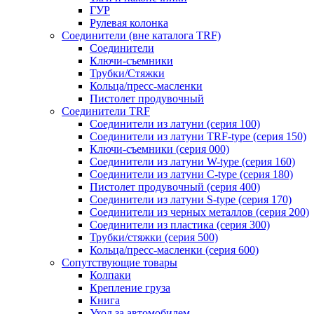
ГУР
Рулевая колонка
Соединители (вне каталога TRF)
Соединители
Ключи-cъемники
Трубки/Стяжки
Кольца/пресс-масленки
Пистолет продувочный
Соединители TRF
Соединители из латуни (серия 100)
Соединители из латуни TRF-type (серия 150)
Ключи-съемники (серия 000)
Соединители из латуни W-type (серия 160)
Соединители из латуни С-type (серия 180)
Пистолет продувочный (серия 400)
Соединители из латуни S-type (серия 170)
Соединители из черных металлов (серия 200)
Соединители из пластика (серия 300)
Трубки/стяжки (серия 500)
Кольца/пресс-масленки (серия 600)
Сопутствующие товары
Колпаки
Крепление груза
Книга
Уход за автомобилем