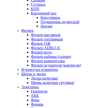
Сальник
Ступица
КПП
Карданный вал
Крестовина
Подшипник подвесной
Прочее
Фильтр
Фильтр масляный
Фильтр топливный
Фильтр ОЖ
Фильтр ADBLUE
Фильтр возд.
Фильтр кабины (салона)
Фильтр компрессора
Фильтр осушителя (картридж)
Фурнитура п/прицепа
Шины и диски
Диски колесные
Шины колесные грузовые
Электрика
Генератор
АКБ
Фара
Фонарь