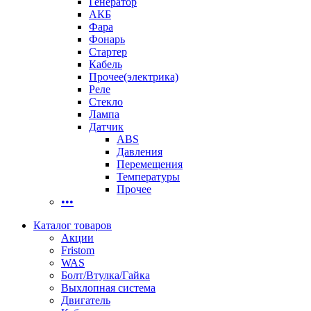
Генератор
АКБ
Фара
Фонарь
Стартер
Кабель
Прочее(электрика)
Реле
Стекло
Лампа
Датчик
ABS
Давления
Перемещения
Температуры
Прочее
•••
Каталог товаров
Акции
Fristom
WAS
Болт/Втулка/Гайка
Выхлопная система
Двигатель