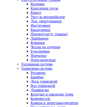
Колпаки
Крепление груза
Книга
Уход за автомобилем
Доп. оборудование
Инструмент
Брызговики
Прочее(сопут. товары)
Ламбрекен
Коврики
Чехлы на сидения
Буксировка
Перчатки
Цепи колесные
Топливная система
Тормозная система
Ресивера
Барабан
Диск тормозной
Вал тормозной
Диафрагма
Колодки и накладки торм.
Компрессор
Камера и энергоаккумулятор