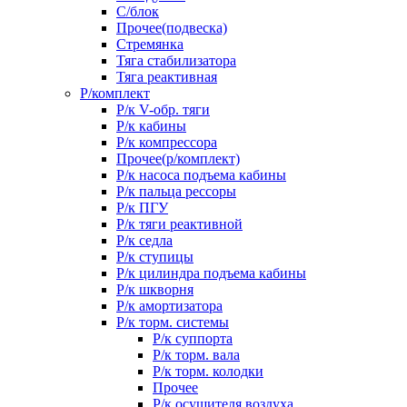
С/блок
Прочее(подвеска)
Стремянка
Тяга стабилизатора
Тяга реактивная
Р/комплект
Р/к V-обр. тяги
Р/к кабины
Р/к компрессора
Прочее(р/комплект)
Р/к насоса подъема кабины
Р/к пальца рессоры
Р/к ПГУ
Р/к тяги реактивной
Р/к седла
Р/к ступицы
Р/к цилиндра подъема кабины
Р/к шкворня
Р/к амортизатора
Р/к торм. системы
Р/к суппорта
Р/к торм. вала
Р/к торм. колодки
Прочее
Р/к осушителя воздуха