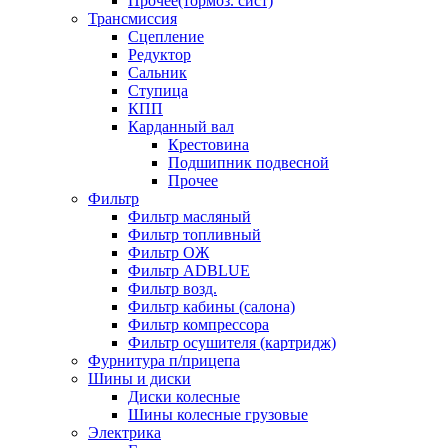
Прочее(тормоз. сист)
Трансмиссия
Сцепление
Редуктор
Сальник
Ступица
КПП
Карданный вал
Крестовина
Подшипник подвесной
Прочее
Фильтр
Фильтр масляный
Фильтр топливный
Фильтр ОЖ
Фильтр ADBLUE
Фильтр возд.
Фильтр кабины (салона)
Фильтр компрессора
Фильтр осушителя (картридж)
Фурнитура п/прицепа
Шины и диски
Диски колесные
Шины колесные грузовые
Электрика