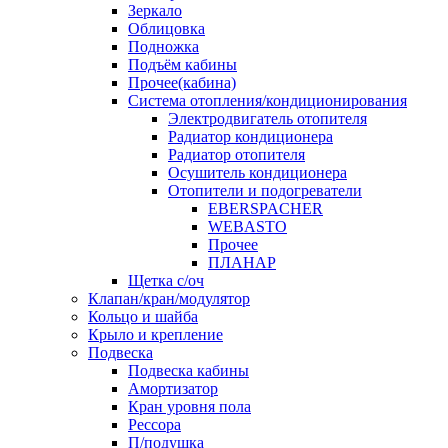
Зеркало
Облицовка
Подножка
Подъём кабины
Прочее(кабина)
Система отопления/кондиционирования
Электродвигатель отопителя
Радиатор кондиционера
Радиатор отопителя
Осушитель кондиционера
Отопители и подогреватели
EBERSPACHER
WEBASTO
Прочее
ПЛАНАР
Щетка с/оч
Клапан/кран/модулятор
Кольцо и шайба
Крыло и крепление
Подвеска
Подвеска кабины
Амортизатор
Кран уровня пола
Рессора
П/подушка