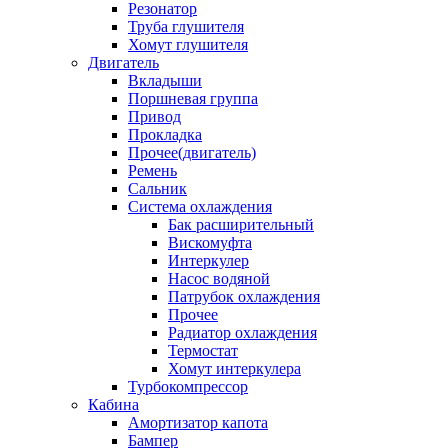
Резонатор
Труба глушителя
Хомут глушителя
Двигатель
Вкладыши
Поршневая группа
Привод
Прокладка
Прочее(двигатель)
Ремень
Сальник
Система охлаждения
Бак расширительный
Вискомуфта
Интеркулер
Насос водяной
Патрубок охлаждения
Прочее
Радиатор охлаждения
Термостат
Хомут интеркулера
Турбокомпрессор
Кабина
Амортизатор капота
Бампер