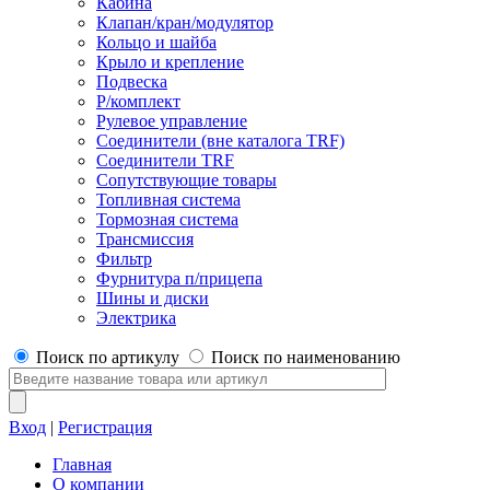
Кабина
Клапан/кран/модулятор
Кольцо и шайба
Крыло и крепление
Подвеска
Р/комплект
Рулевое управление
Соединители (вне каталога TRF)
Соединители TRF
Сопутствующие товары
Топливная система
Тормозная система
Трансмиссия
Фильтр
Фурнитура п/прицепа
Шины и диски
Электрика
Поиск по артикулу
Поиск по наименованию
Вход
|
Регистрация
Главная
О компании