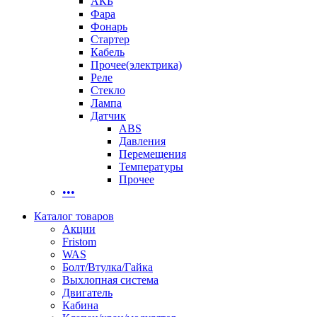
АКБ
Фара
Фонарь
Стартер
Кабель
Прочее(электрика)
Реле
Стекло
Лампа
Датчик
ABS
Давления
Перемещения
Температуры
Прочее
•••
Каталог товаров
Акции
Fristom
WAS
Болт/Втулка/Гайка
Выхлопная система
Двигатель
Кабина