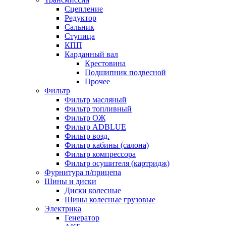
Сцепление
Редуктор
Сальник
Ступица
КПП
Карданный вал
Крестовина
Подшипник подвесной
Прочее
Фильтр
Фильтр масляный
Фильтр топливный
Фильтр ОЖ
Фильтр ADBLUE
Фильтр возд.
Фильтр кабины (салона)
Фильтр компрессора
Фильтр осушителя (картридж)
Фурнитура п/прицепа
Шины и диски
Диски колесные
Шины колесные грузовые
Электрика
Генератор