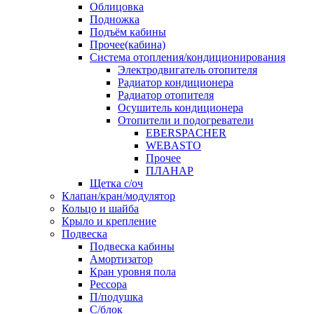
Облицовка
Подножка
Подъём кабины
Прочее(кабина)
Система отопления/кондиционирования
Электродвигатель отопителя
Радиатор кондиционера
Радиатор отопителя
Осушитель кондиционера
Отопители и подогреватели
EBERSPACHER
WEBASTO
Прочее
ПЛАНАР
Щетка с/оч
Клапан/кран/модулятор
Кольцо и шайба
Крыло и крепление
Подвеска
Подвеска кабины
Амортизатор
Кран уровня пола
Рессора
П/подушка
С/блок