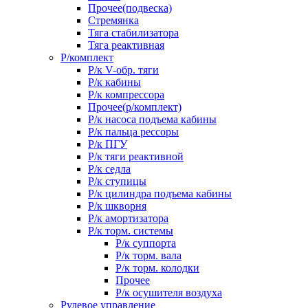
Прочее(подвеска)
Стремянка
Тяга стабилизатора
Тяга реактивная
Р/комплект
Р/к V-обр. тяги
Р/к кабины
Р/к компрессора
Прочее(р/комплект)
Р/к насоса подъема кабины
Р/к пальца рессоры
Р/к ПГУ
Р/к тяги реактивной
Р/к седла
Р/к ступицы
Р/к цилиндра подъема кабины
Р/к шкворня
Р/к амортизатора
Р/к торм. системы
Р/к суппорта
Р/к торм. вала
Р/к торм. колодки
Прочее
Р/к осушителя воздуха
Рулевое управление