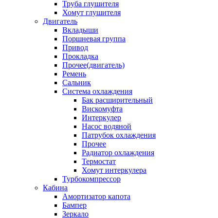
Труба глушителя
Хомут глушителя
Двигатель
Вкладыши
Поршневая группа
Привод
Прокладка
Прочее(двигатель)
Ремень
Сальник
Система охлаждения
Бак расширительный
Вискомуфта
Интеркулер
Насос водяной
Патрубок охлаждения
Прочее
Радиатор охлаждения
Термостат
Хомут интеркулера
Турбокомпрессор
Кабина
Амортизатор капота
Бампер
Зеркало