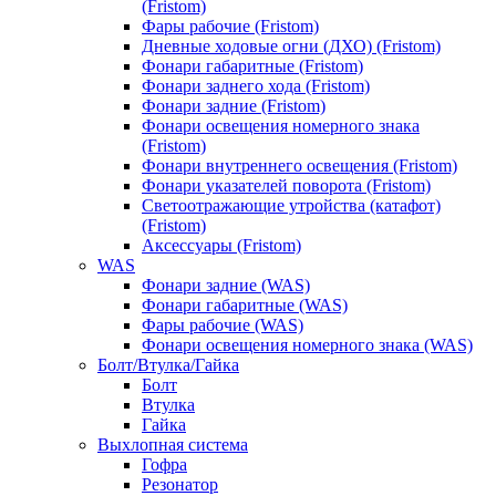
(Fristom)
Фары рабочие (Fristom)
Дневные ходовые огни (ДХО) (Fristom)
Фонари габаритные (Fristom)
Фонари заднего хода (Fristom)
Фонари задние (Fristom)
Фонари освещения номерного знака
(Fristom)
Фонари внутреннего освещения (Fristom)
Фонари указателей поворота (Fristom)
Светоотражающие утройства (катафот)
(Fristom)
Аксессуары (Fristom)
WAS
Фонари задние (WAS)
Фонари габаритные (WAS)
Фары рабочие (WAS)
Фонари освещения номерного знака (WAS)
Болт/Втулка/Гайка
Болт
Втулка
Гайка
Выхлопная система
Гофра
Резонатор