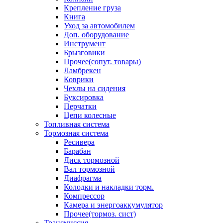
Крепление груза
Книга
Уход за автомобилем
Доп. оборудование
Инструмент
Брызговики
Прочее(сопут. товары)
Ламбрекен
Коврики
Чехлы на сидения
Буксировка
Перчатки
Цепи колесные
Топливная система
Тормозная система
Ресивера
Барабан
Диск тормозной
Вал тормозной
Диафрагма
Колодки и накладки торм.
Компрессор
Камера и энергоаккумулятор
Прочее(тормоз. сист)
Трансмиссия