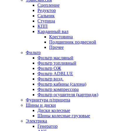
Сцепление
Редуктор
Сальник
Ступица
КПП
Карданный вал
Крестовина
Подшипник подвесной
Прочее
Фильтр
Фильтр масляный
Фильтр топливный
Фильтр ОЖ
Фильтр ADBLUE
Фильтр возд.
Фильтр кабины (салона)
Фильтр компрессора
Фильтр осушителя (картридж)
Фурнитура п/прицепа
Шины и диски
Диски колесные
Шины колесные грузовые
Электрика
Генератор