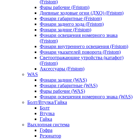
(Fristom)
Фары рабочие (Fristom)
Дневные ходовые огни (ДХО) (Fristom)
Фонари габаритные (Fristom)
Фонари заднего хода (Fristom)
Фонари задние (Fristom)
Фонари освещения номерного знака
(Fristom)
Фонари внутреннего освещения (Fristom)
Фонари указателей поворота (Fristom)
Светоотражающие утройства (катафот)
(Fristom)
Аксессуары (Fristom)
WAS
Фонари задние (WAS)
Фонари габаритные (WAS)
Фары рабочие (WAS)
Фонари освещения номерного знака (WAS)
Болт/Втулка/Гайка
Болт
Втулка
Гайка
Выхлопная система
Гофра
Резонатор