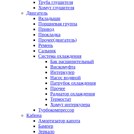
Труба глушителя
Хомут глушителя
Двигатель
Вкладыши
Поршневая группа
Привод
Прокладка
Прочее(двигатель)
Ремень
Сальник
Система охлаждения
Бак расширительный
Вискомуфта
Интеркулер
Насос водяной
Патрубок охлаждения
Прочее
Радиатор охлаждения
Термостат
Хомут интеркулера
Турбокомпрессор
Кабина
Амортизатор капота
Бампер
Зеркало