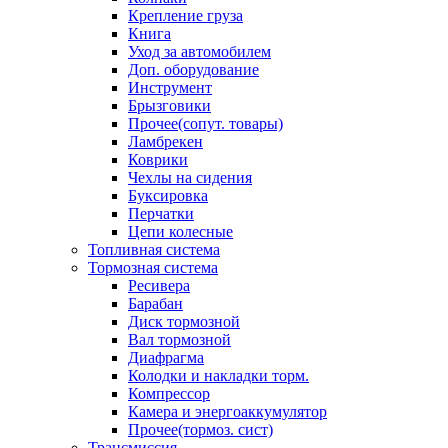
Крепление груза
Книга
Уход за автомобилем
Доп. оборудование
Инструмент
Брызговики
Прочее(сопут. товары)
Ламбрекен
Коврики
Чехлы на сидения
Буксировка
Перчатки
Цепи колесные
Топливная система
Тормозная система
Ресивера
Барабан
Диск тормозной
Вал тормозной
Диафрагма
Колодки и накладки торм.
Компрессор
Камера и энергоаккумулятор
Прочее(тормоз. сист)
Трансмиссия