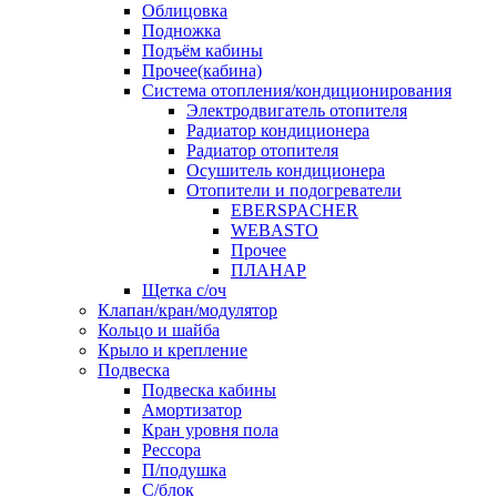
Облицовка
Подножка
Подъём кабины
Прочее(кабина)
Система отопления/кондиционирования
Электродвигатель отопителя
Радиатор кондиционера
Радиатор отопителя
Осушитель кондиционера
Отопители и подогреватели
EBERSPACHER
WEBASTO
Прочее
ПЛАНАР
Щетка с/оч
Клапан/кран/модулятор
Кольцо и шайба
Крыло и крепление
Подвеска
Подвеска кабины
Амортизатор
Кран уровня пола
Рессора
П/подушка
С/блок