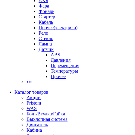
АКБ
Фара
Фонарь
Стартер
Кабель
Прочее(электрика)
Реле
Стекло
Лампа
Датчик
ABS
Давления
Перемещения
Температуры
Прочее
•••
Каталог товаров
Акции
Fristom
WAS
Болт/Втулка/Гайка
Выхлопная система
Двигатель
Кабина