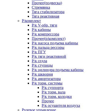
Прочее(подвеска)
Стремянка
Тяга стабилизатора
Тяга реактивная
Р/комплект
Р/к V-обр. тяги
Р/к кабины
Р/к компрессора
Прочее(р/комплект)
Р/к насоса подъема кабины
Р/к пальца рессоры
Р/к ПГУ
Р/к тяги реактивной
Р/к седла
Р/к ступицы
Р/к цилиндра подъема кабины
Р/к шкворня
Р/к амортизатора
Р/к торм. системы
Р/к суппорта
Р/к торм. вала
Р/к торм. колодки
Прочее
Р/к осушителя воздуха
Рулевое управление