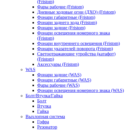
(Fristom)
Фары рабочие (Fristom)
Дневные ходовые огни (ДХО) (Fristom)
Фонари габаритные (Fristom)
Фонари заднего хода (Fristom)
Фонари задние (Fristom)
Фонари освещения номерного знака
(Fristom)
Фонари внутреннего освещения (Fristom)
Фонари указателей поворота (Fristom)
Светоотражающие утройства (катафот)
(Fristom)
Аксессуары (Fristom)
WAS
Фонари задние (WAS)
Фонари габаритные (WAS)
Фары рабочие (WAS)
Фонари освещения номерного знака (WAS)
Болт/Втулка/Гайка
Болт
Втулка
Гайка
Выхлопная система
Гофра
Резонатор