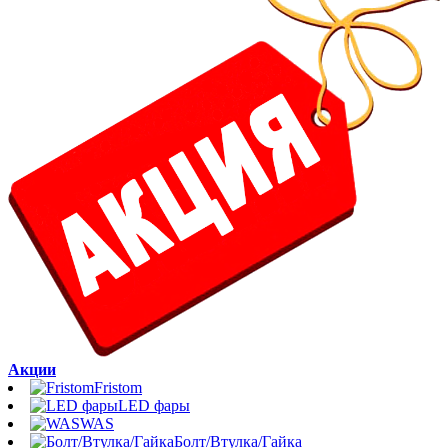
Акции
Fristom
LED фары
WAS
Болт/Втулка/Гайка