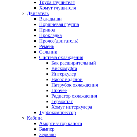
Труба глушителя
Хомут глушителя
Двигатель
Вкладыши
Поршневая группа
Привод
Прокладка
Прочее(двигатель)
Ремень
Сальник
Система охлаждения
Бак расширительный
Вискомуфта
Интеркулер
Насос водяной
Патрубок охлаждения
Прочее
Радиатор охлаждения
Термостат
Хомут интеркулера
Турбокомпрессор
Кабина
Амортизатор капота
Бампер
Зеркало