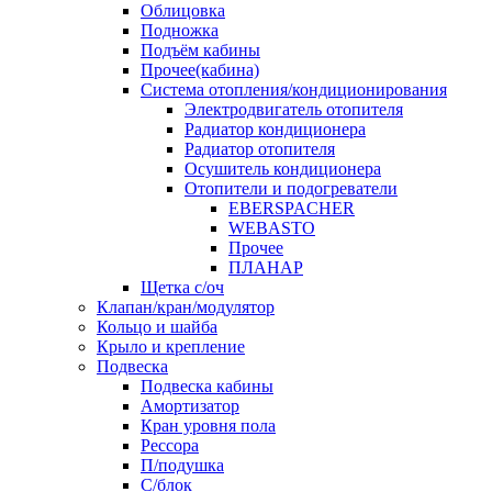
Облицовка
Подножка
Подъём кабины
Прочее(кабина)
Система отопления/кондиционирования
Электродвигатель отопителя
Радиатор кондиционера
Радиатор отопителя
Осушитель кондиционера
Отопители и подогреватели
EBERSPACHER
WEBASTO
Прочее
ПЛАНАР
Щетка с/оч
Клапан/кран/модулятор
Кольцо и шайба
Крыло и крепление
Подвеска
Подвеска кабины
Амортизатор
Кран уровня пола
Рессора
П/подушка
С/блок