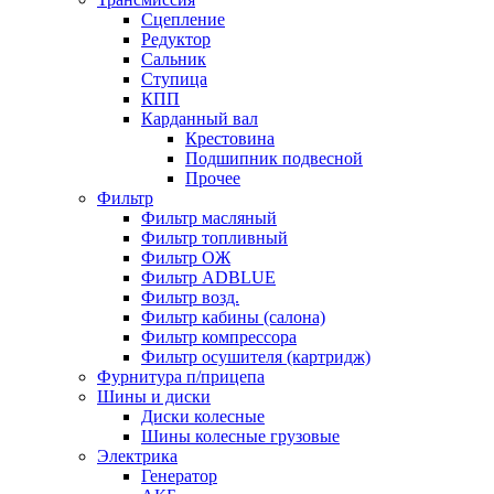
Сцепление
Редуктор
Сальник
Ступица
КПП
Карданный вал
Крестовина
Подшипник подвесной
Прочее
Фильтр
Фильтр масляный
Фильтр топливный
Фильтр ОЖ
Фильтр ADBLUE
Фильтр возд.
Фильтр кабины (салона)
Фильтр компрессора
Фильтр осушителя (картридж)
Фурнитура п/прицепа
Шины и диски
Диски колесные
Шины колесные грузовые
Электрика
Генератор