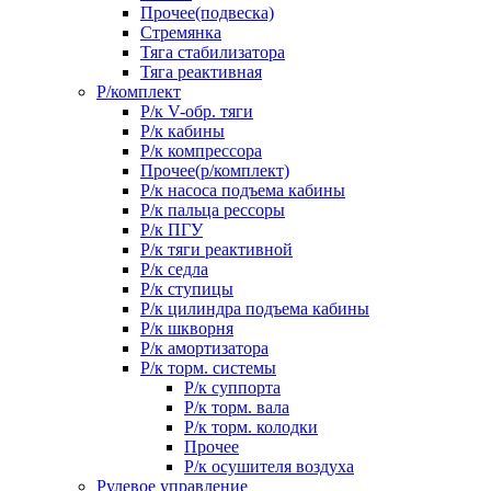
Прочее(подвеска)
Стремянка
Тяга стабилизатора
Тяга реактивная
Р/комплект
Р/к V-обр. тяги
Р/к кабины
Р/к компрессора
Прочее(р/комплект)
Р/к насоса подъема кабины
Р/к пальца рессоры
Р/к ПГУ
Р/к тяги реактивной
Р/к седла
Р/к ступицы
Р/к цилиндра подъема кабины
Р/к шкворня
Р/к амортизатора
Р/к торм. системы
Р/к суппорта
Р/к торм. вала
Р/к торм. колодки
Прочее
Р/к осушителя воздуха
Рулевое управление