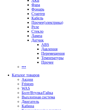
АКБ
Фара
Фонарь
Стартер
Кабель
Прочее(электрика)
Реле
Стекло
Лампа
Датчик
ABS
Давления
Перемещения
Температуры
Прочее
•••
Каталог товаров
Акции
Fristom
WAS
Болт/Втулка/Гайка
Выхлопная система
Двигатель
Кабина