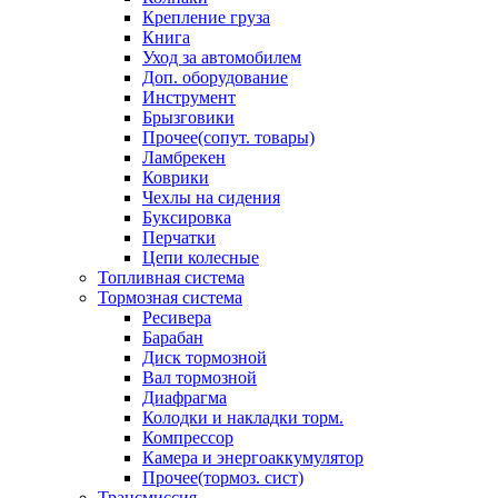
Крепление груза
Книга
Уход за автомобилем
Доп. оборудование
Инструмент
Брызговики
Прочее(сопут. товары)
Ламбрекен
Коврики
Чехлы на сидения
Буксировка
Перчатки
Цепи колесные
Топливная система
Тормозная система
Ресивера
Барабан
Диск тормозной
Вал тормозной
Диафрагма
Колодки и накладки торм.
Компрессор
Камера и энергоаккумулятор
Прочее(тормоз. сист)
Трансмиссия