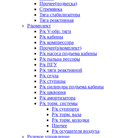
Прочее(подвеска)
Стремянка
Тяга стабилизатора
Тяга реактивная
Р/комплект
Р/к V-обр. тяги
Р/к кабины
Р/к компрессора
Прочее(р/комплект)
Р/к насоса подъема кабины
Р/к пальца рессоры
Р/к ПГУ
Р/к тяги реактивной
Р/к седла
Р/к ступицы
Р/к цилиндра подъема кабины
Р/к шкворня
Р/к амортизатора
Р/к торм. системы
Р/к суппорта
Р/к торм. вала
Р/к торм. колодки
Прочее
Р/к осушителя воздуха
Рулевое управление