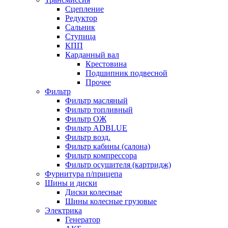
Сцепление
Редуктор
Сальник
Ступица
КПП
Карданный вал
Крестовина
Подшипник подвесной
Прочее
Фильтр
Фильтр масляный
Фильтр топливный
Фильтр ОЖ
Фильтр ADBLUE
Фильтр возд.
Фильтр кабины (салона)
Фильтр компрессора
Фильтр осушителя (картридж)
Фурнитура п/прицепа
Шины и диски
Диски колесные
Шины колесные грузовые
Электрика
Генератор