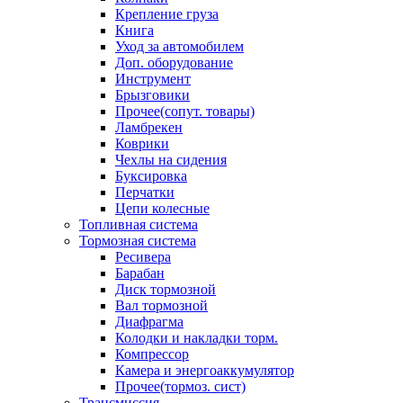
Крепление груза
Книга
Уход за автомобилем
Доп. оборудование
Инструмент
Брызговики
Прочее(сопут. товары)
Ламбрекен
Коврики
Чехлы на сидения
Буксировка
Перчатки
Цепи колесные
Топливная система
Тормозная система
Ресивера
Барабан
Диск тормозной
Вал тормозной
Диафрагма
Колодки и накладки торм.
Компрессор
Камера и энергоаккумулятор
Прочее(тормоз. сист)
Трансмиссия