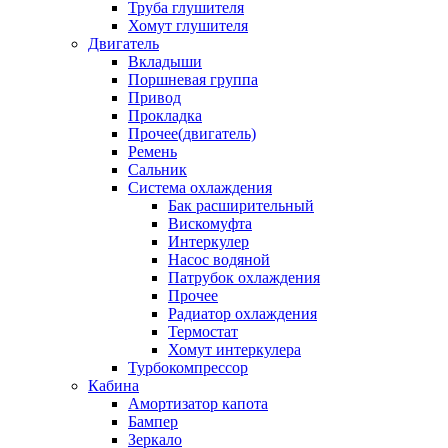
Труба глушителя
Хомут глушителя
Двигатель
Вкладыши
Поршневая группа
Привод
Прокладка
Прочее(двигатель)
Ремень
Сальник
Система охлаждения
Бак расширительный
Вискомуфта
Интеркулер
Насос водяной
Патрубок охлаждения
Прочее
Радиатор охлаждения
Термостат
Хомут интеркулера
Турбокомпрессор
Кабина
Амортизатор капота
Бампер
Зеркало