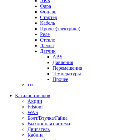
АКБ
Фара
Фонарь
Стартер
Кабель
Прочее(электрика)
Реле
Стекло
Лампа
Датчик
ABS
Давления
Перемещения
Температуры
Прочее
•••
Каталог товаров
Акции
Fristom
WAS
Болт/Втулка/Гайка
Выхлопная система
Двигатель
Кабина