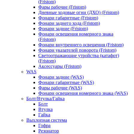
(Fristom)
Фары рабочие (Fristom)
Дневные ходовые огни (ДХО) (Fristom)
Фонари габаритные (Fristom)
Фонари заднего хода (Fristom)
Фонари задние (Fristom)
Фонари освещения номерного знака
(Fristom)
Фонари внутреннего освещения (Fristom)
Фонари указателей поворота (Fristom)
Светоотражающие утройства (катафот)
(Fristom)
Аксессуары (Fristom)
WAS
Фонари задние (WAS)
Фонари габаритные (WAS)
Фары рабочие (WAS)
Фонари освещения номерного знака (WAS)
Болт/Втулка/Гайка
Болт
Втулка
Гайка
Выхлопная система
Гофра
Резонатор