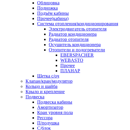
Облицовка
Подножка
Подъём кабины
Прочее(кабина)
Система отопления/кондиционирования
Электродвигатель отопителя
Радиатор кондиционера
Радиатор отопителя
Осушитель кондиционера
Отопители и подогреватели
EBERSPACHER
WEBASTO
Прочее
ПЛАНАР
Щетка с/оч
Клапан/кран/модулятор
Кольцо и шайба
Крыло и крепление
Подвеска
Подвеска кабины
Амортизатор
Кран уровня пола
Рессора
П/подушка
С/блок