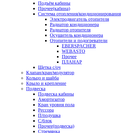
Подъём кабины
Прочее(кабина)
Система отопления/кондиционирования
Электродвигатель отопителя
Радиатор кондиционера
Радиатор отопителя
Осушитель кондиционера
Отопители и подогреватели
EBERSPACHER
WEBASTO
Прочее
ПЛАНАР
Щетка с/оч
Клапан/кран/модулятор
Кольцо и шайба
Крыло и крепление
Подвеска
Подвеска кабины
Амортизатор
Кран уровня пола
Рессора
П/подушка
С/блок
Прочее(подвеска)
Стремянка