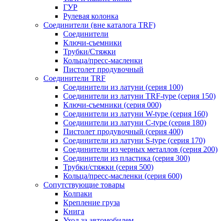
ГУР
Рулевая колонка
Соединители (вне каталога TRF)
Соединители
Ключи-cъемники
Трубки/Стяжки
Кольца/пресс-масленки
Пистолет продувочный
Соединители TRF
Соединители из латуни (серия 100)
Соединители из латуни TRF-type (серия 150)
Ключи-съемники (серия 000)
Соединители из латуни W-type (серия 160)
Соединители из латуни С-type (серия 180)
Пистолет продувочный (серия 400)
Соединители из латуни S-type (серия 170)
Соединители из черных металлов (серия 200)
Соединители из пластика (серия 300)
Трубки/стяжки (серия 500)
Кольца/пресс-масленки (серия 600)
Сопутствующие товары
Колпаки
Крепление груза
Книга
Уход за автомобилем