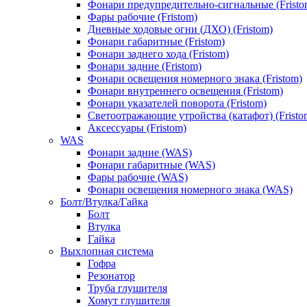
Фонари предупредительно-сигнальные (Fristo
Фары рабочие (Fristom)
Дневные ходовые огни (ДХО) (Fristom)
Фонари габаритные (Fristom)
Фонари заднего хода (Fristom)
Фонари задние (Fristom)
Фонари освещения номерного знака (Fristom)
Фонари внутреннего освещения (Fristom)
Фонари указателей поворота (Fristom)
Светоотражающие утройства (катафот) (Fristo
Аксессуары (Fristom)
WAS
Фонари задние (WAS)
Фонари габаритные (WAS)
Фары рабочие (WAS)
Фонари освещения номерного знака (WAS)
Болт/Втулка/Гайка
Болт
Втулка
Гайка
Выхлопная система
Гофра
Резонатор
Труба глушителя
Хомут глушителя