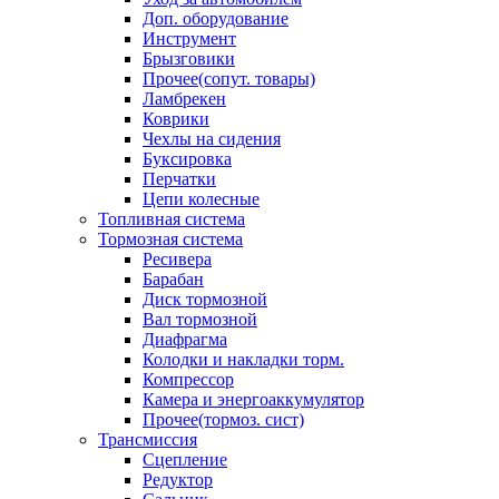
Доп. оборудование
Инструмент
Брызговики
Прочее(сопут. товары)
Ламбрекен
Коврики
Чехлы на сидения
Буксировка
Перчатки
Цепи колесные
Топливная система
Тормозная система
Ресивера
Барабан
Диск тормозной
Вал тормозной
Диафрагма
Колодки и накладки торм.
Компрессор
Камера и энергоаккумулятор
Прочее(тормоз. сист)
Трансмиссия
Сцепление
Редуктор