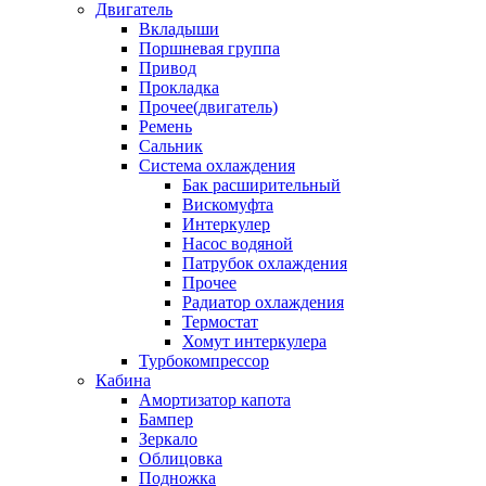
Двигатель
Вкладыши
Поршневая группа
Привод
Прокладка
Прочее(двигатель)
Ремень
Сальник
Система охлаждения
Бак расширительный
Вискомуфта
Интеркулер
Насос водяной
Патрубок охлаждения
Прочее
Радиатор охлаждения
Термостат
Хомут интеркулера
Турбокомпрессор
Кабина
Амортизатор капота
Бампер
Зеркало
Облицовка
Подножка