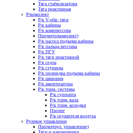
Тяга стабилизатора
Тяга реактивная
Р/комплект
Р/к V-обр. тяги
Р/к кабины
Р/к компрессора
Прочее(р/комплект)
Р/к насоса подъема кабины
Р/к пальца рессоры
Р/к ПГУ
Р/к тяги реактивной
Р/к седла
Р/к ступицы
Р/к цилиндра подъема кабины
Р/к шкворня
Р/к амортизатора
Р/к торм. системы
Р/к суппорта
Р/к торм. вала
Р/к торм. колодки
Прочее
Р/к осушителя воздуха
Рулевое управление
Прочее(рул. управление)
Тяги и наконечники