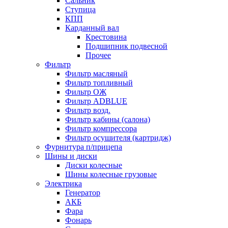
Сальник
Ступица
КПП
Карданный вал
Крестовина
Подшипник подвесной
Прочее
Фильтр
Фильтр масляный
Фильтр топливный
Фильтр ОЖ
Фильтр ADBLUE
Фильтр возд.
Фильтр кабины (салона)
Фильтр компрессора
Фильтр осушителя (картридж)
Фурнитура п/прицепа
Шины и диски
Диски колесные
Шины колесные грузовые
Электрика
Генератор
АКБ
Фара
Фонарь