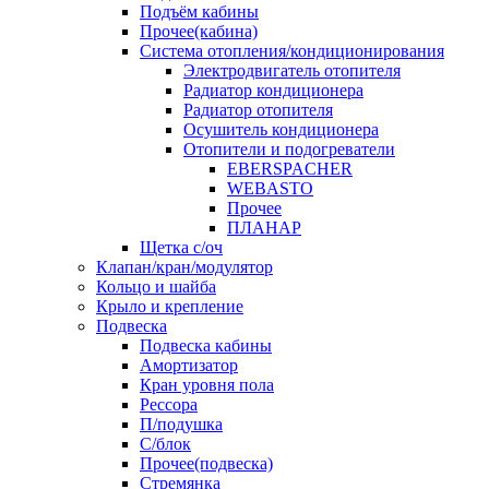
Подъём кабины
Прочее(кабина)
Система отопления/кондиционирования
Электродвигатель отопителя
Радиатор кондиционера
Радиатор отопителя
Осушитель кондиционера
Отопители и подогреватели
EBERSPACHER
WEBASTO
Прочее
ПЛАНАР
Щетка с/оч
Клапан/кран/модулятор
Кольцо и шайба
Крыло и крепление
Подвеска
Подвеска кабины
Амортизатор
Кран уровня пола
Рессора
П/подушка
С/блок
Прочее(подвеска)
Стремянка