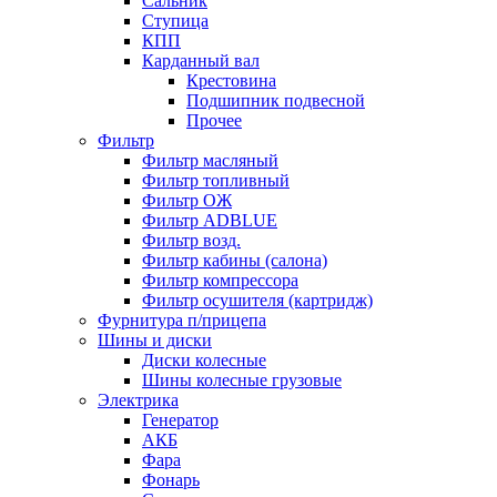
Сальник
Ступица
КПП
Карданный вал
Крестовина
Подшипник подвесной
Прочее
Фильтр
Фильтр масляный
Фильтр топливный
Фильтр ОЖ
Фильтр ADBLUE
Фильтр возд.
Фильтр кабины (салона)
Фильтр компрессора
Фильтр осушителя (картридж)
Фурнитура п/прицепа
Шины и диски
Диски колесные
Шины колесные грузовые
Электрика
Генератор
АКБ
Фара
Фонарь