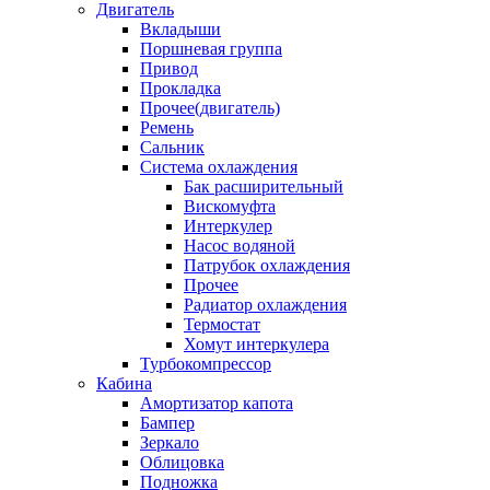
Двигатель
Вкладыши
Поршневая группа
Привод
Прокладка
Прочее(двигатель)
Ремень
Сальник
Система охлаждения
Бак расширительный
Вискомуфта
Интеркулер
Насос водяной
Патрубок охлаждения
Прочее
Радиатор охлаждения
Термостат
Хомут интеркулера
Турбокомпрессор
Кабина
Амортизатор капота
Бампер
Зеркало
Облицовка
Подножка