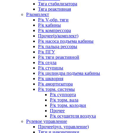
Тяга стабилизатора
Тяга реактивная
Р/комплект
Р/к V-обр. тяги
Р/к кабины
Р/к компрессора
Прочее(р/комплект)
Р/к насоса подъема кабины
Р/к пальца рессоры
Р/к ПГУ
Р/к тяги реактивной
Р/к седла
Р/к ступицы
Р/к цилиндра подъема кабины
Р/к шкворня
Р/к амортизатора
Р/к торм. системы
Р/к суппорта
Р/к торм. вала
Р/к торм. колодки
Прочее
Р/к осушителя воздуха
Рулевое управление
Прочее(рул. управление)
Тяги и наконечники