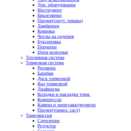
Доп. оборудование
Инструмент
Брызговики
Прочее(сопут. товары)
Ламбрекен
Коврики
Чехлы на сидения
Буксировка
Перчатки
Цепи колесные
Топливная система
Тормозная система
Ресивера
Барабан
Диск тормозной
Вал тормозной
Диафрагма
Колодки и накладки торм.
Компрессор
Камера и энергоаккумулятор
Прочее(тормоз. сист)
Трансмиссия
Сцепление
Редуктор