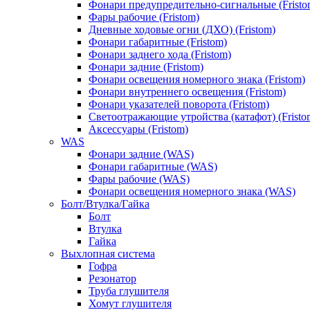
Фонари предупредительно-сигнальные (Fristo
Фары рабочие (Fristom)
Дневные ходовые огни (ДХО) (Fristom)
Фонари габаритные (Fristom)
Фонари заднего хода (Fristom)
Фонари задние (Fristom)
Фонари освещения номерного знака (Fristom)
Фонари внутреннего освещения (Fristom)
Фонари указателей поворота (Fristom)
Светоотражающие утройства (катафот) (Fristo
Аксессуары (Fristom)
WAS
Фонари задние (WAS)
Фонари габаритные (WAS)
Фары рабочие (WAS)
Фонари освещения номерного знака (WAS)
Болт/Втулка/Гайка
Болт
Втулка
Гайка
Выхлопная система
Гофра
Резонатор
Труба глушителя
Хомут глушителя