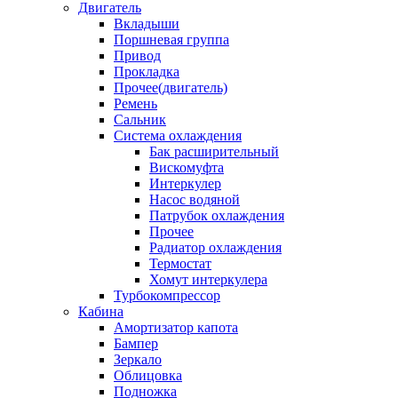
Двигатель
Вкладыши
Поршневая группа
Привод
Прокладка
Прочее(двигатель)
Ремень
Сальник
Система охлаждения
Бак расширительный
Вискомуфта
Интеркулер
Насос водяной
Патрубок охлаждения
Прочее
Радиатор охлаждения
Термостат
Хомут интеркулера
Турбокомпрессор
Кабина
Амортизатор капота
Бампер
Зеркало
Облицовка
Подножка