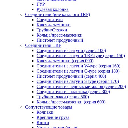
ГУР
Рулевая колонка
Соединители (вне каталога TRF)
Соединители
Ключи-cъемники
Трубки/Стяжки
Кольца/пресс-масленки
Пистолет продувочный
Соединители TRF
Соединители из латуни (серия 100)
Соединители из латуни TRF-type (серия 150)
Ключи-съемники (серия 000)
Соединители из латуни W-type (серия 160)
Соединители из латуни С-type (серия 180)
Пистолет продувочный (серия 400)
Соединители из латуни S-type (серия 170)
Соединители из черных металлов (серия 200)
Соединители из пластика (серия 300)
Трубки/стяжки (серия 500)
Кольца/пресс-масленки (серия 600)
Сопутствующие товары
Колпаки
Крепление груза
Книга
Уход за автомобилем