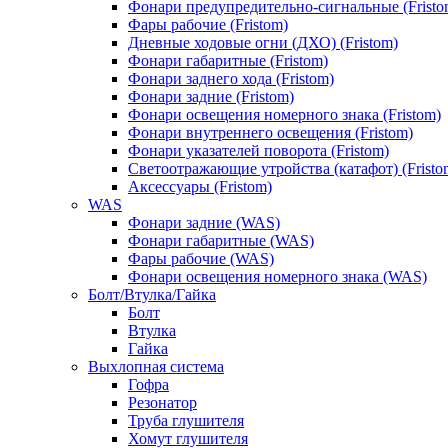
Фонари предупредительно-сигнальные (Fristo
Фары рабочие (Fristom)
Дневные ходовые огни (ДХО) (Fristom)
Фонари габаритные (Fristom)
Фонари заднего хода (Fristom)
Фонари задние (Fristom)
Фонари освещения номерного знака (Fristom)
Фонари внутреннего освещения (Fristom)
Фонари указателей поворота (Fristom)
Светоотражающие утройства (катафот) (Fristo
Аксессуары (Fristom)
WAS
Фонари задние (WAS)
Фонари габаритные (WAS)
Фары рабочие (WAS)
Фонари освещения номерного знака (WAS)
Болт/Втулка/Гайка
Болт
Втулка
Гайка
Выхлопная система
Гофра
Резонатор
Труба глушителя
Хомут глушителя