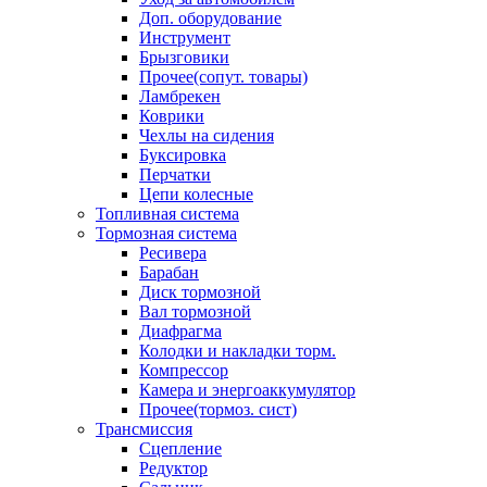
Доп. оборудование
Инструмент
Брызговики
Прочее(сопут. товары)
Ламбрекен
Коврики
Чехлы на сидения
Буксировка
Перчатки
Цепи колесные
Топливная система
Тормозная система
Ресивера
Барабан
Диск тормозной
Вал тормозной
Диафрагма
Колодки и накладки торм.
Компрессор
Камера и энергоаккумулятор
Прочее(тормоз. сист)
Трансмиссия
Сцепление
Редуктор