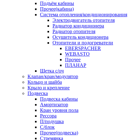
Подъём кабины
Прочее(кабина)
Система отопления/кондиционирования
Электродвигатель отопителя
Радиатор кондиционера
Радиатор отопителя
Осушитель кондиционера
Отопители и подогреватели
EBERSPACHER
WEBASTO
Прочее
ПЛАНАР
Щетка с/оч
Клапан/кран/модулятор
Кольцо и шайба
Крыло и крепление
Подвеска
Подвеска кабины
Амортизатор
Кран уровня пола
Рессора
П/подушка
С/блок
Прочее(подвеска)
Стремянка