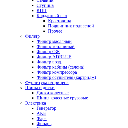
Сальник
Ступица
КПП
Карданный вал
Крестовина
Подшипник подвесной
Прочее
Фильтр
Фильтр масляный
Фильтр топливный
Фильтр ОЖ
Фильтр ADBLUE
Фильтр возд.
Фильтр кабины (салона)
Фильтр компрессора
Фильтр осушителя (картридж)
Фурнитура п/прицепа
Шины и диски
Диски колесные
Шины колесные грузовые
Электрика
Генератор
АКБ
Фара
Фонарь