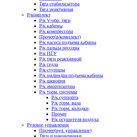
Тяга стабилизатора
Тяга реактивная
Р/комплект
Р/к V-обр. тяги
Р/к кабины
Р/к компрессора
Прочее(р/комплект)
Р/к насоса подъема кабины
Р/к пальца рессоры
Р/к ПГУ
Р/к тяги реактивной
Р/к седла
Р/к ступицы
Р/к цилиндра подъема кабины
Р/к шкворня
Р/к амортизатора
Р/к торм. системы
Р/к суппорта
Р/к торм. вала
Р/к торм. колодки
Прочее
Р/к осушителя воздуха
Рулевое управление
Прочее(рул. управление)
Тяги и наконечники