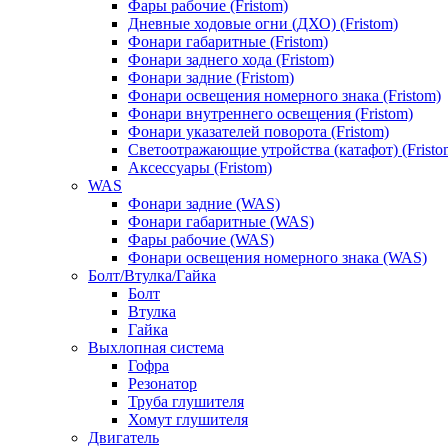
Фары рабочие (Fristom)
Дневные ходовые огни (ДХО) (Fristom)
Фонари габаритные (Fristom)
Фонари заднего хода (Fristom)
Фонари задние (Fristom)
Фонари освещения номерного знака (Fristom)
Фонари внутреннего освещения (Fristom)
Фонари указателей поворота (Fristom)
Светоотражающие утройства (катафот) (Fristo
Аксессуары (Fristom)
WAS
Фонари задние (WAS)
Фонари габаритные (WAS)
Фары рабочие (WAS)
Фонари освещения номерного знака (WAS)
Болт/Втулка/Гайка
Болт
Втулка
Гайка
Выхлопная система
Гофра
Резонатор
Труба глушителя
Хомут глушителя
Двигатель