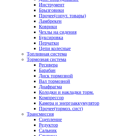
Инструмент
Брызговики
Прочее(сопут. товары)
Ламбрекен
Коврики
Чехлы на сидения
Буксировка
Перчатки
Цепи колесные
Топливная система
Тормозная система
Ресивера
Барабан
Диск тормозной
Вал тормозной
Диафрагма
Колодки и накладки торм.
Компрессор
Камера и энергоаккумулятор
Прочее(тормоз. сист)
Трансмиссия
Сцепление
Редуктор
Сальник
Ступица