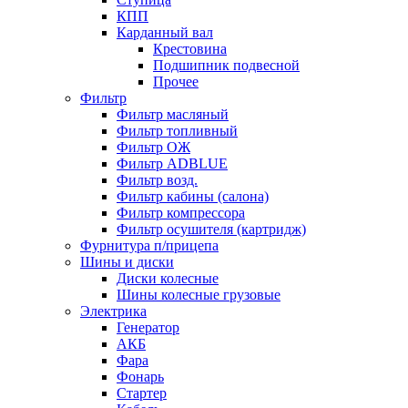
КПП
Карданный вал
Крестовина
Подшипник подвесной
Прочее
Фильтр
Фильтр масляный
Фильтр топливный
Фильтр ОЖ
Фильтр ADBLUE
Фильтр возд.
Фильтр кабины (салона)
Фильтр компрессора
Фильтр осушителя (картридж)
Фурнитура п/прицепа
Шины и диски
Диски колесные
Шины колесные грузовые
Электрика
Генератор
АКБ
Фара
Фонарь
Стартер