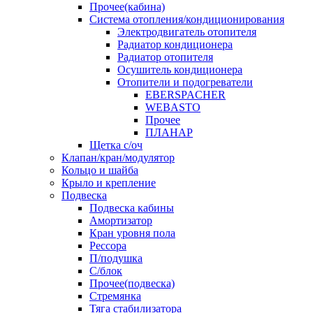
Прочее(кабина)
Система отопления/кондиционирования
Электродвигатель отопителя
Радиатор кондиционера
Радиатор отопителя
Осушитель кондиционера
Отопители и подогреватели
EBERSPACHER
WEBASTO
Прочее
ПЛАНАР
Щетка с/оч
Клапан/кран/модулятор
Кольцо и шайба
Крыло и крепление
Подвеска
Подвеска кабины
Амортизатор
Кран уровня пола
Рессора
П/подушка
С/блок
Прочее(подвеска)
Стремянка
Тяга стабилизатора