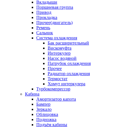
Вкладыши
Поршневая группа
Привод
Прокладка
Прочее(двигатель)
Ремень
Сальник
Система охлаждения
Бак расширительный
Вискомуфта
Интеркулер
Насос водяной
Патрубок охлаждения
Прочее
Радиатор охлаждения
Термостат
Хомут интеркулера
Турбокомпрессор
Кабина
Амортизатор капота
Бампер
Зеркало
Облицовка
Подножка
Подъём кабины