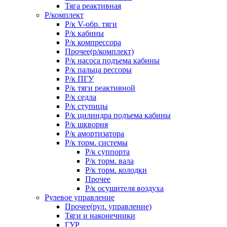
Тяга реактивная
Р/комплект
Р/к V-обр. тяги
Р/к кабины
Р/к компрессора
Прочее(р/комплект)
Р/к насоса подъема кабины
Р/к пальца рессоры
Р/к ПГУ
Р/к тяги реактивной
Р/к седла
Р/к ступицы
Р/к цилиндра подъема кабины
Р/к шкворня
Р/к амортизатора
Р/к торм. системы
Р/к суппорта
Р/к торм. вала
Р/к торм. колодки
Прочее
Р/к осушителя воздуха
Рулевое управление
Прочее(рул. управление)
Тяги и наконечники
ГУР