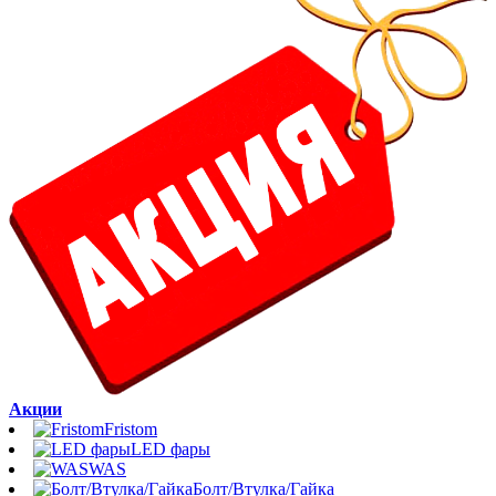
Акции
Fristom
LED фары
WAS
Болт/Втулка/Гайка