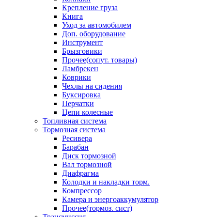
Крепление груза
Книга
Уход за автомобилем
Доп. оборудование
Инструмент
Брызговики
Прочее(сопут. товары)
Ламбрекен
Коврики
Чехлы на сидения
Буксировка
Перчатки
Цепи колесные
Топливная система
Тормозная система
Ресивера
Барабан
Диск тормозной
Вал тормозной
Диафрагма
Колодки и накладки торм.
Компрессор
Камера и энергоаккумулятор
Прочее(тормоз. сист)
Трансмиссия