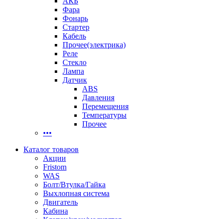
АКБ
Фара
Фонарь
Стартер
Кабель
Прочее(электрика)
Реле
Стекло
Лампа
Датчик
ABS
Давления
Перемещения
Температуры
Прочее
•••
Каталог товаров
Акции
Fristom
WAS
Болт/Втулка/Гайка
Выхлопная система
Двигатель
Кабина