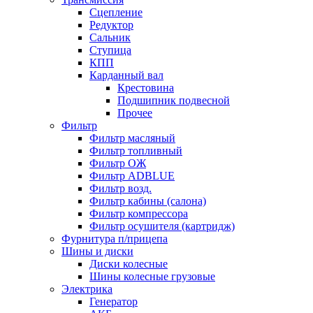
Сцепление
Редуктор
Сальник
Ступица
КПП
Карданный вал
Крестовина
Подшипник подвесной
Прочее
Фильтр
Фильтр масляный
Фильтр топливный
Фильтр ОЖ
Фильтр ADBLUE
Фильтр возд.
Фильтр кабины (салона)
Фильтр компрессора
Фильтр осушителя (картридж)
Фурнитура п/прицепа
Шины и диски
Диски колесные
Шины колесные грузовые
Электрика
Генератор