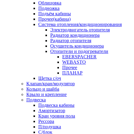
Облицовка
Подножка
Подъём кабины
Прочее(кабина)
Система отопления/кондиционирования
Электродвигатель отопителя
Радиатор кондиционера
Радиатор отопителя
Осушитель кондиционера
Отопители и подогреватели
EBERSPACHER
WEBASTO
Прочее
ПЛАНАР
Щетка с/оч
Клапан/кран/модулятор
Кольцо и шайба
Крыло и крепление
Подвеска
Подвеска кабины
Амортизатор
Кран уровня пола
Рессора
П/подушка
С/блок