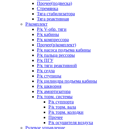
Прочее(подвеска)
Стремянка
Тяга стабилизатора
Тяга реактивная
Р/комплект
Р/к V-обр. тяги
Р/к кабины
Р/к компрессора
Прочее(р/комплект)
Р/к насоса подъема кабины
Р/к пальца рессоры
Р/к ПГУ
Р/к тяги реактивной
Р/к седла
Р/к ступицы
Р/к цилиндра подъема кабины
Р/к шкворня
Р/к амортизатора
Р/к торм. системы
Р/к суппорта
Р/к торм. вала
Р/к торм. колодки
Прочее
Р/к осушителя воздуха
Рулевое управление