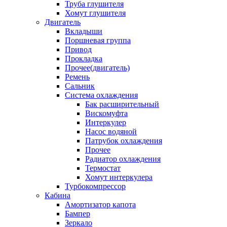
Труба глушителя
Хомут глушителя
Двигатель
Вкладыши
Поршневая группа
Привод
Прокладка
Прочее(двигатель)
Ремень
Сальник
Система охлаждения
Бак расширительный
Вискомуфта
Интеркулер
Насос водяной
Патрубок охлаждения
Прочее
Радиатор охлаждения
Термостат
Хомут интеркулера
Турбокомпрессор
Кабина
Амортизатор капота
Бампер
Зеркало