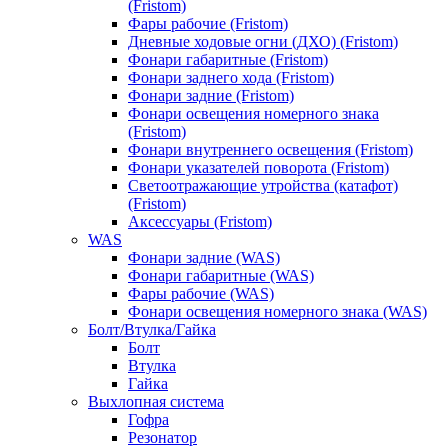
(Fristom)
Фары рабочие (Fristom)
Дневные ходовые огни (ДХО) (Fristom)
Фонари габаритные (Fristom)
Фонари заднего хода (Fristom)
Фонари задние (Fristom)
Фонари освещения номерного знака
(Fristom)
Фонари внутреннего освещения (Fristom)
Фонари указателей поворота (Fristom)
Светоотражающие утройства (катафот)
(Fristom)
Аксессуары (Fristom)
WAS
Фонари задние (WAS)
Фонари габаритные (WAS)
Фары рабочие (WAS)
Фонари освещения номерного знака (WAS)
Болт/Втулка/Гайка
Болт
Втулка
Гайка
Выхлопная система
Гофра
Резонатор