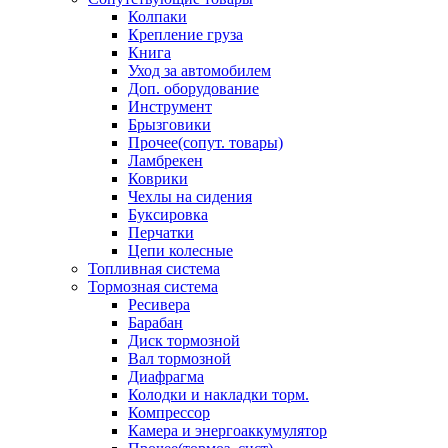
Колпаки
Крепление груза
Книга
Уход за автомобилем
Доп. оборудование
Инструмент
Брызговики
Прочее(сопут. товары)
Ламбрекен
Коврики
Чехлы на сидения
Буксировка
Перчатки
Цепи колесные
Топливная система
Тормозная система
Ресивера
Барабан
Диск тормозной
Вал тормозной
Диафрагма
Колодки и накладки торм.
Компрессор
Камера и энергоаккумулятор