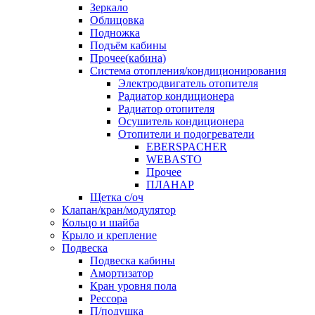
Зеркало
Облицовка
Подножка
Подъём кабины
Прочее(кабина)
Система отопления/кондиционирования
Электродвигатель отопителя
Радиатор кондиционера
Радиатор отопителя
Осушитель кондиционера
Отопители и подогреватели
EBERSPACHER
WEBASTO
Прочее
ПЛАНАР
Щетка с/оч
Клапан/кран/модулятор
Кольцо и шайба
Крыло и крепление
Подвеска
Подвеска кабины
Амортизатор
Кран уровня пола
Рессора
П/подушка