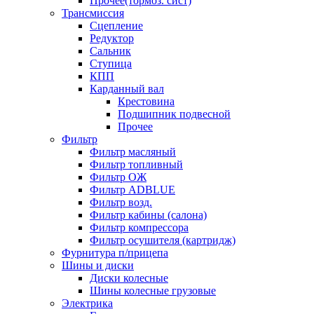
Прочее(тормоз. сист)
Трансмиссия
Сцепление
Редуктор
Сальник
Ступица
КПП
Карданный вал
Крестовина
Подшипник подвесной
Прочее
Фильтр
Фильтр масляный
Фильтр топливный
Фильтр ОЖ
Фильтр ADBLUE
Фильтр возд.
Фильтр кабины (салона)
Фильтр компрессора
Фильтр осушителя (картридж)
Фурнитура п/прицепа
Шины и диски
Диски колесные
Шины колесные грузовые
Электрика