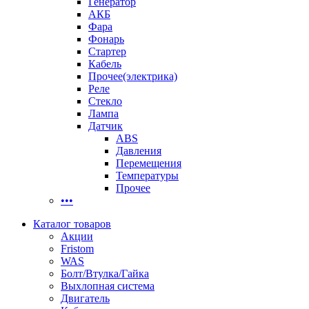
Генератор
АКБ
Фара
Фонарь
Стартер
Кабель
Прочее(электрика)
Реле
Стекло
Лампа
Датчик
ABS
Давления
Перемещения
Температуры
Прочее
•••
Каталог товаров
Акции
Fristom
WAS
Болт/Втулка/Гайка
Выхлопная система
Двигатель