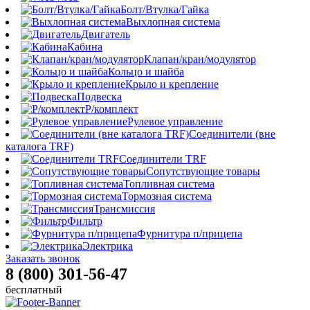
Болт/Втулка/Гайка
Выхлопная система
Двигатель
Кабина
Клапан/кран/модулятор
Кольцо и шайба
Крыло и крепление
Подвеска
Р/комплект
Рулевое управление
Соединители (вне
каталога TRF)
Соединители TRF
Сопутствующие товары
Топливная система
Тормозная система
Трансмиссия
Фильтр
Фурнитура п/прицепа
Электрика
Заказать звонок
8 (800) 301-56-47
бесплатный