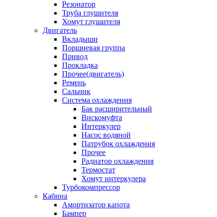
Резонатор
Труба глушителя
Хомут глушителя
Двигатель
Вкладыши
Поршневая группа
Привод
Прокладка
Прочее(двигатель)
Ремень
Сальник
Система охлаждения
Бак расширительный
Вискомуфта
Интеркулер
Насос водяной
Патрубок охлаждения
Прочее
Радиатор охлаждения
Термостат
Хомут интеркулера
Турбокомпрессор
Кабина
Амортизатор капота
Бампер