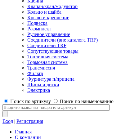
Кабина
Клапан/кран/модулятор
Кольцо и шайба
Крыло и крепление
Подвеска
Р/комплект
Рулевое управление
Соединители (вне каталога TRF)
Соединители TRF
Сопутствующие товары
Топливная система
Тормозная система
Трансмиссия
Фильтр
Фурнитура п/прицепа
Шины и диски
Электрика
Поиск по артикулу
Поиск по наименованию
Вход
|
Регистрация
Главная
О компании