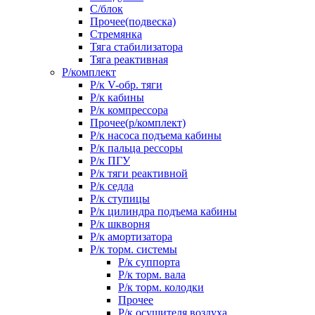
С/блок
Прочее(подвеска)
Стремянка
Тяга стабилизатора
Тяга реактивная
Р/комплект
Р/к V-обр. тяги
Р/к кабины
Р/к компрессора
Прочее(р/комплект)
Р/к насоса подъема кабины
Р/к пальца рессоры
Р/к ПГУ
Р/к тяги реактивной
Р/к седла
Р/к ступицы
Р/к цилиндра подъема кабины
Р/к шкворня
Р/к амортизатора
Р/к торм. системы
Р/к суппорта
Р/к торм. вала
Р/к торм. колодки
Прочее
Р/к осушителя воздуха