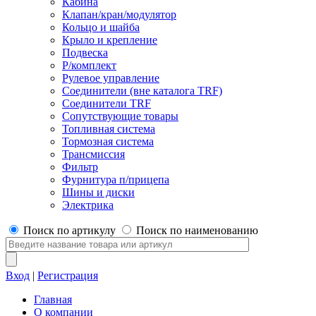
Кабина
Клапан/кран/модулятор
Кольцо и шайба
Крыло и крепление
Подвеска
Р/комплект
Рулевое управление
Соединители (вне каталога TRF)
Соединители TRF
Сопутствующие товары
Топливная система
Тормозная система
Трансмиссия
Фильтр
Фурнитура п/прицепа
Шины и диски
Электрика
Поиск по артикулу
Поиск по наименованию
Вход
|
Регистрация
Главная
О компании