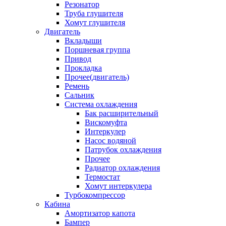
Резонатор
Труба глушителя
Хомут глушителя
Двигатель
Вкладыши
Поршневая группа
Привод
Прокладка
Прочее(двигатель)
Ремень
Сальник
Система охлаждения
Бак расширительный
Вискомуфта
Интеркулер
Насос водяной
Патрубок охлаждения
Прочее
Радиатор охлаждения
Термостат
Хомут интеркулера
Турбокомпрессор
Кабина
Амортизатор капота
Бампер