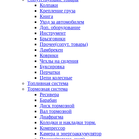
Колпаки
Крепление груза
Книга
Уход за автомобилем
Доп. оборудование
Инструмент
Брызговики
Прочее(сопут. товары)
Ламбрекен
Коврики
Чехлы на сидения
Буксировка
Перчатки
Цепи колесные
Топливная система
Тормозная система
Ресивера
Барабан
Диск тормозной
Вал тормозной
Диафрагма
Колодки и накладки торм.
Компрессор
Камера и энергоаккумулятор