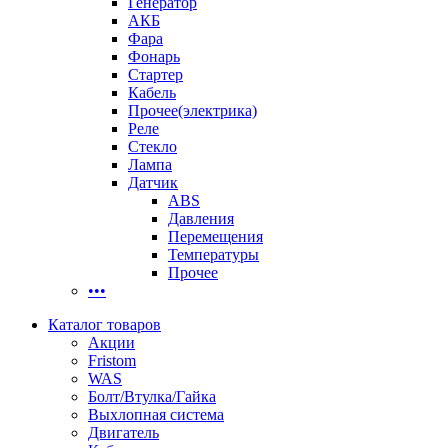
Генератор
АКБ
Фара
Фонарь
Стартер
Кабель
Прочее(электрика)
Реле
Стекло
Лампа
Датчик
ABS
Давления
Перемещения
Температуры
Прочее
•••
Каталог товаров
Акции
Fristom
WAS
Болт/Втулка/Гайка
Выхлопная система
Двигатель