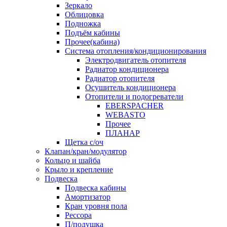
Зеркало
Облицовка
Подножка
Подъём кабины
Прочее(кабина)
Система отопления/кондиционирования
Электродвигатель отопителя
Радиатор кондиционера
Радиатор отопителя
Осушитель кондиционера
Отопители и подогреватели
EBERSPACHER
WEBASTO
Прочее
ПЛАНАР
Щетка с/оч
Клапан/кран/модулятор
Кольцо и шайба
Крыло и крепление
Подвеска
Подвеска кабины
Амортизатор
Кран уровня пола
Рессора
П/подушка