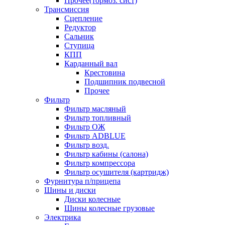
Прочее(тормоз. сист)
Трансмиссия
Сцепление
Редуктор
Сальник
Ступица
КПП
Карданный вал
Крестовина
Подшипник подвесной
Прочее
Фильтр
Фильтр масляный
Фильтр топливный
Фильтр ОЖ
Фильтр ADBLUE
Фильтр возд.
Фильтр кабины (салона)
Фильтр компрессора
Фильтр осушителя (картридж)
Фурнитура п/прицепа
Шины и диски
Диски колесные
Шины колесные грузовые
Электрика