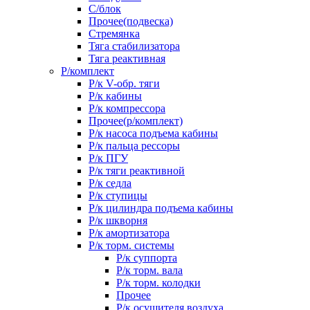
С/блок
Прочее(подвеска)
Стремянка
Тяга стабилизатора
Тяга реактивная
Р/комплект
Р/к V-обр. тяги
Р/к кабины
Р/к компрессора
Прочее(р/комплект)
Р/к насоса подъема кабины
Р/к пальца рессоры
Р/к ПГУ
Р/к тяги реактивной
Р/к седла
Р/к ступицы
Р/к цилиндра подъема кабины
Р/к шкворня
Р/к амортизатора
Р/к торм. системы
Р/к суппорта
Р/к торм. вала
Р/к торм. колодки
Прочее
Р/к осушителя воздуха