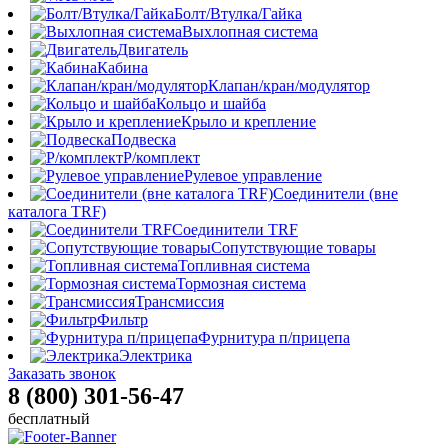
Болт/Втулка/Гайка
Выхлопная система
Двигатель
Кабина
Клапан/кран/модулятор
Кольцо и шайба
Крыло и крепление
Подвеска
Р/комплект
Рулевое управление
Соединители (вне
каталога TRF)
Соединители TRF
Сопутствующие товары
Топливная система
Тормозная система
Трансмиссия
Фильтр
Фурнитура п/прицепа
Электрика
Заказать звонок
8 (800) 301-56-47
бесплатный