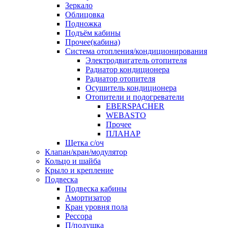
Зеркало
Облицовка
Подножка
Подъём кабины
Прочее(кабина)
Система отопления/кондиционирования
Электродвигатель отопителя
Радиатор кондиционера
Радиатор отопителя
Осушитель кондиционера
Отопители и подогреватели
EBERSPACHER
WEBASTO
Прочее
ПЛАНАР
Щетка с/оч
Клапан/кран/модулятор
Кольцо и шайба
Крыло и крепление
Подвеска
Подвеска кабины
Амортизатор
Кран уровня пола
Рессора
П/подушка