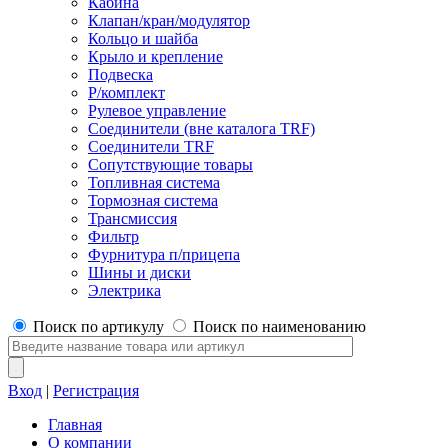
Кабина
Клапан/кран/модулятор
Кольцо и шайба
Крыло и крепление
Подвеска
Р/комплект
Рулевое управление
Соединители (вне каталога TRF)
Соединители TRF
Сопутствующие товары
Топливная система
Тормозная система
Трансмиссия
Фильтр
Фурнитура п/прицепа
Шины и диски
Электрика
Поиск по артикулу
Поиск по наименованию
Вход
|
Регистрация
Главная
О компании