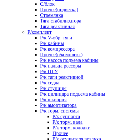
С/блок
Прочее(подвеска)
Стремянка
Тяга стабилизатора
Тяга реактивная
Р/комплект
Р/к V-обр. тяги
Р/к кабины
Р/к компрессора
Прочее(р/комплект)
Р/к насоса подъема кабины
Р/к пальца рессоры
Р/к ПГУ
Р/к тяги реактивной
Р/к седла
Р/к ступицы
Р/к цилиндра подъема кабины
Р/к шкворня
Р/к амортизатора
Р/к торм. системы
Р/к суппорта
Р/к торм. вала
Р/к торм. колодки
Прочее
Р/к осушителя воздуха