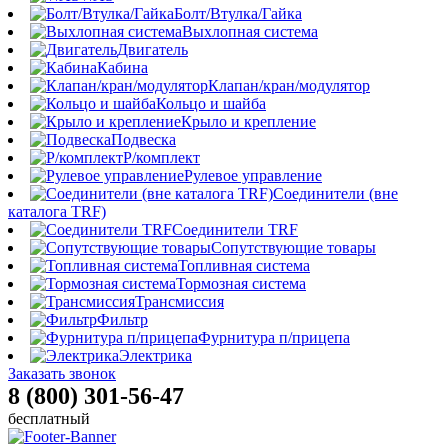
Болт/Втулка/Гайка
Выхлопная система
Двигатель
Кабина
Клапан/кран/модулятор
Кольцо и шайба
Крыло и крепление
Подвеска
Р/комплект
Рулевое управление
Соединители (вне
каталога TRF)
Соединители TRF
Сопутствующие товары
Топливная система
Тормозная система
Трансмиссия
Фильтр
Фурнитура п/прицепа
Электрика
Заказать звонок
8 (800) 301-56-47
бесплатный