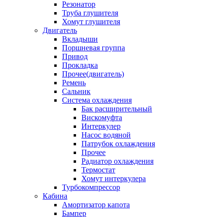
Резонатор
Труба глушителя
Хомут глушителя
Двигатель
Вкладыши
Поршневая группа
Привод
Прокладка
Прочее(двигатель)
Ремень
Сальник
Система охлаждения
Бак расширительный
Вискомуфта
Интеркулер
Насос водяной
Патрубок охлаждения
Прочее
Радиатор охлаждения
Термостат
Хомут интеркулера
Турбокомпрессор
Кабина
Амортизатор капота
Бампер