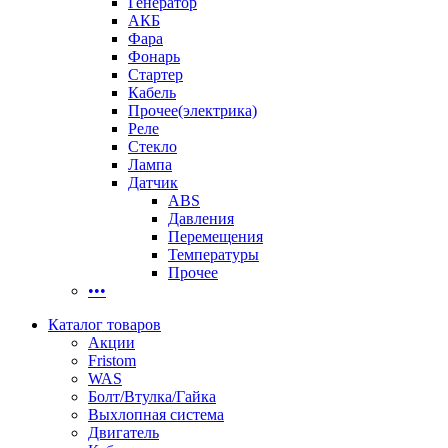
Генератор
АКБ
Фара
Фонарь
Стартер
Кабель
Прочее(электрика)
Реле
Стекло
Лампа
Датчик
ABS
Давления
Перемещения
Температуры
Прочее
•••
Каталог товаров
Акции
Fristom
WAS
Болт/Втулка/Гайка
Выхлопная система
Двигатель