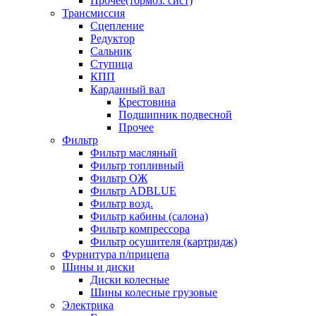
Прочее(тормоз. сист)
Трансмиссия
Сцепление
Редуктор
Сальник
Ступица
КПП
Карданный вал
Крестовина
Подшипник подвесной
Прочее
Фильтр
Фильтр масляный
Фильтр топливный
Фильтр ОЖ
Фильтр ADBLUE
Фильтр возд.
Фильтр кабины (салона)
Фильтр компрессора
Фильтр осушителя (картридж)
Фурнитура п/прицепа
Шины и диски
Диски колесные
Шины колесные грузовые
Электрика