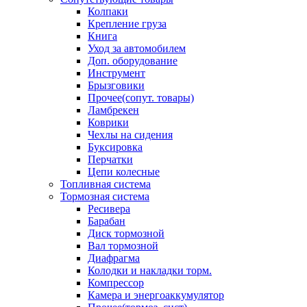
Колпаки
Крепление груза
Книга
Уход за автомобилем
Доп. оборудование
Инструмент
Брызговики
Прочее(сопут. товары)
Ламбрекен
Коврики
Чехлы на сидения
Буксировка
Перчатки
Цепи колесные
Топливная система
Тормозная система
Ресивера
Барабан
Диск тормозной
Вал тормозной
Диафрагма
Колодки и накладки торм.
Компрессор
Камера и энергоаккумулятор