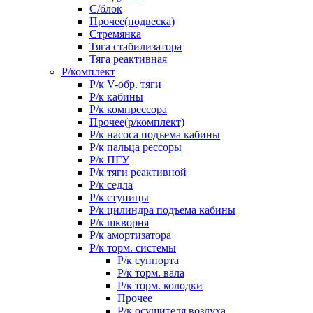
С/блок
Прочее(подвеска)
Стремянка
Тяга стабилизатора
Тяга реактивная
Р/комплект
Р/к V-обр. тяги
Р/к кабины
Р/к компрессора
Прочее(р/комплект)
Р/к насоса подъема кабины
Р/к пальца рессоры
Р/к ПГУ
Р/к тяги реактивной
Р/к седла
Р/к ступицы
Р/к цилиндра подъема кабины
Р/к шкворня
Р/к амортизатора
Р/к торм. системы
Р/к суппорта
Р/к торм. вала
Р/к торм. колодки
Прочее
Р/к осушителя воздуха