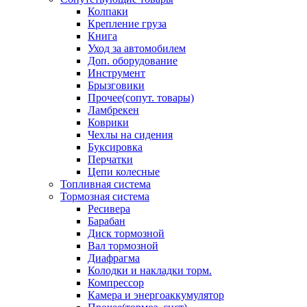
Колпаки
Крепление груза
Книга
Уход за автомобилем
Доп. оборудование
Инструмент
Брызговики
Прочее(сопут. товары)
Ламбрекен
Коврики
Чехлы на сидения
Буксировка
Перчатки
Цепи колесные
Топливная система
Тормозная система
Ресивера
Барабан
Диск тормозной
Вал тормозной
Диафрагма
Колодки и накладки торм.
Компрессор
Камера и энергоаккумулятор