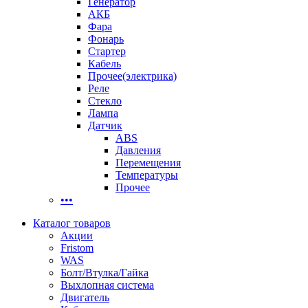
Генератор
АКБ
Фара
Фонарь
Стартер
Кабель
Прочее(электрика)
Реле
Стекло
Лампа
Датчик
ABS
Давления
Перемещения
Температуры
Прочее
•••
Каталог товаров
Акции
Fristom
WAS
Болт/Втулка/Гайка
Выхлопная система
Двигатель