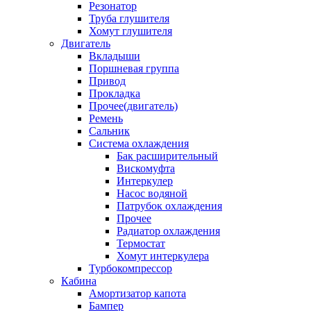
Резонатор
Труба глушителя
Хомут глушителя
Двигатель
Вкладыши
Поршневая группа
Привод
Прокладка
Прочее(двигатель)
Ремень
Сальник
Система охлаждения
Бак расширительный
Вискомуфта
Интеркулер
Насос водяной
Патрубок охлаждения
Прочее
Радиатор охлаждения
Термостат
Хомут интеркулера
Турбокомпрессор
Кабина
Амортизатор капота
Бампер