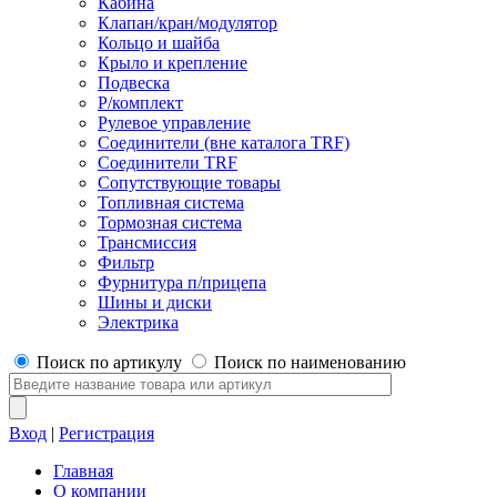
Кабина
Клапан/кран/модулятор
Кольцо и шайба
Крыло и крепление
Подвеска
Р/комплект
Рулевое управление
Соединители (вне каталога TRF)
Соединители TRF
Сопутствующие товары
Топливная система
Тормозная система
Трансмиссия
Фильтр
Фурнитура п/прицепа
Шины и диски
Электрика
Поиск по артикулу
Поиск по наименованию
Вход
|
Регистрация
Главная
О компании