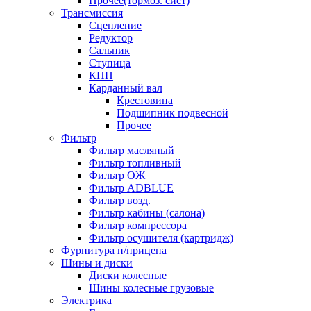
Прочее(тормоз. сист)
Трансмиссия
Сцепление
Редуктор
Сальник
Ступица
КПП
Карданный вал
Крестовина
Подшипник подвесной
Прочее
Фильтр
Фильтр масляный
Фильтр топливный
Фильтр ОЖ
Фильтр ADBLUE
Фильтр возд.
Фильтр кабины (салона)
Фильтр компрессора
Фильтр осушителя (картридж)
Фурнитура п/прицепа
Шины и диски
Диски колесные
Шины колесные грузовые
Электрика