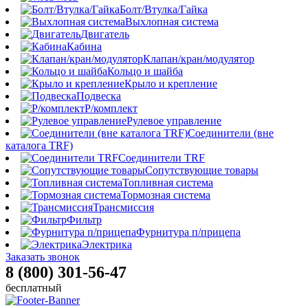
Болт/Втулка/Гайка
Выхлопная система
Двигатель
Кабина
Клапан/кран/модулятор
Кольцо и шайба
Крыло и крепление
Подвеска
Р/комплект
Рулевое управление
Соединители (вне
каталога TRF)
Соединители TRF
Сопутствующие товары
Топливная система
Тормозная система
Трансмиссия
Фильтр
Фурнитура п/прицепа
Электрика
Заказать звонок
8 (800) 301-56-47
бесплатный