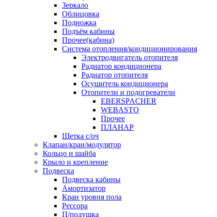
Зеркало
Облицовка
Подножка
Подъём кабины
Прочее(кабина)
Система отопления/кондиционирования
Электродвигатель отопителя
Радиатор кондиционера
Радиатор отопителя
Осушитель кондиционера
Отопители и подогреватели
EBERSPACHER
WEBASTO
Прочее
ПЛАНАР
Щетка с/оч
Клапан/кран/модулятор
Кольцо и шайба
Крыло и крепление
Подвеска
Подвеска кабины
Амортизатор
Кран уровня пола
Рессора
П/подушка